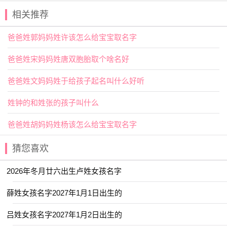
【倩】指姿容美好，漂亮的女子；也指请，央求。用作
相关推荐
人名意指神态俏丽、漂亮、亭亭玉立之义。
文姓
宝宝
取名热门精选
爸爸姓郭妈妈姓许该怎么给宝宝取名字
爸爸姓宋妈妈姓唐双胞胎取个啥名好
【云晏】 【
临夏
】 【净秋】 【博知】
【冬瑶】 【于渊】 【乐诗】 【元芷】
爸爸姓文妈妈姓于给孩子起名叫什么好听
【伊然】 【书弘】 【佳昕】 【云枫】
姓钟的和姓张的孩子叫什么
【冰洋】 【以晗】 【仕淇】 【今夏】
爸爸姓胡妈妈姓杨该怎么给宝宝取名字
【伽茵】 【元清】 【与夏】 【书承】
猜您喜欢
【其晟】 【乐淳】 【佩娴】 【书睿】
【临悠】 【书智】 【云昕】 【叶峻】
2026年冬月廿六出生卢姓女孩名字
【书娴】 【优艺】 【云雅】 【亦君】
薛姓女孩名字2027年1月1日出生的
【凌栩】 【之学】 【初元】 【亦航】
吕姓女孩名字2027年1月2日出生的
【书语】 【一棠】 【凯弈】 【之夏】