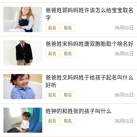
新生儿取名
【书智】 【予诺】 【乔雅】 【佳辰】
爸爸姓郭妈妈姓许该怎么给宝宝取名
【亦君】 【东璟】 【云轼】 【亦洋】
字
赐子好名，能伴子一生。想给宝宝取一个好名字吗？选
06月01日
起名
取名
择下方的
【宝宝起名】
，为孩子起一个吉利的好名字吧。
爸爸姓宋妈妈姓唐双胞胎取个啥名好
06月01日
起名
取名
爸爸姓文妈妈姓于给孩子起名叫什么
好听
06月01日
起名
取名
姓钟的和姓张的孩子叫什么
06月01日
起名
取名