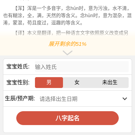
【浑】浑是一个多音字，念hún时，意为污浊，水不清，
也有糊涂，全，满，天然的等含义。念hùn时，意为混杂，混
淆，蒙混，苟且度过，逗趣的等含义。
【译】本义是翻译，把一种语言文字依照原义改变成另
一种语言文字，也指阐述，解释。用作人名意指明白、晓
展开剩余的51%
畅、开朗、通达之义；
3、溢才
宝宝姓氏:
【溢】指充满而流出来，引申为溢出言表。用作人名意
指才华横溢、善良、开朗之义；
宝宝性别:
男
女
未出生
【才】才字表示有才能，有本领的人。用作人名意指才
干、
财富
、处事能力强、本领
卓越
之义；
生辰/预产期:
文姓
宝宝起名
宜用字
八字起名
【丛】1、聚集，许多事物凑在一起。2、众多，繁杂。
用作人名意指财富、团结、博学；