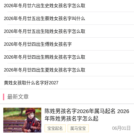
【冰莹】 【兰佩】 【佩琼】 【云碧】
2026年冬月廿六出生史姓女孩名字怎么取
【俞昭】 【予清】 【冉婕】 【乐博】
2026年冬月廿五出生蔡姓女孩名字叫什么
【卓远】 【卿林】 【书言】 【佳昊】
2026年冬月廿五出生陆姓女孩名字怎么取
【云易】 【与夏】 【乐善】 【亦闲】
2026年冬月廿四出生傅姓女孩名字
【乐善】 【乔毅】 【云溪】 【亦洋】
【书言】 【予初】 【云溪】 【乐川】
2026年冬月廿四出生韩姓女孩名字怎么取
【云浩】 【仰浩】 【乐钧】 【亦闲】
2026年冬月廿四出生夏姓女孩名字怎么取
【乐绮】 【其书】 【书敏】 【乐渝】
黄姓女孩取什么名字好2027
【亦仁】 【云栋】 【
亦勋
】 【初岚】
最新文章
【卿莞】 【书蕴】 【云昕】 【书颜】
【予欣】 【乐淳】 【佳琪】 【书梦】
陈姓男孩名字2026年属马起名 2026
【元姝】 【冰颜】 【元雅】 【允廷】
年陈姓男孩名字怎么起
【乔苒】 【义瑶】 【乐洋】 【卿林】
06月01日
宝宝起名
属马宝宝