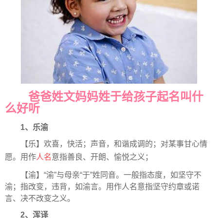
爸爸姓文妈妈姓于给孩子起名叫什
么好听
1、乐渝
【乐】欢喜，快活；声音，和谐成调的；对某事甘心情
愿。用作
人名
意指善良、开朗、愉悦之义；
【渝】“渝”与母亲“于”姓同音。一般指态度，如坚守不
渝；指改变，违背，如渝言。用作人名意指坚守约章或诺
言、决不改变之义。
2、浑译