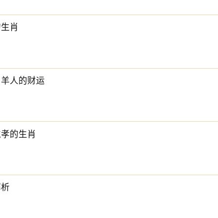
的生肖
年属羊人的财运
戴孝的生肖
解析