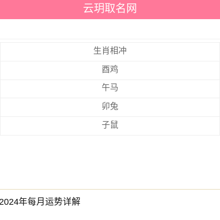
云玥取名网
生肖相冲
酉鸡
午马
卯兔
子鼠
2024年每月运势详解