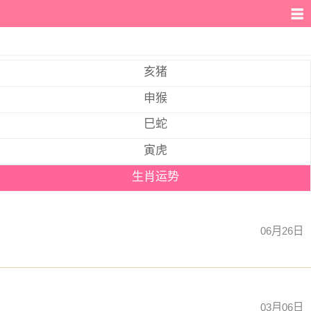
亥猪
申猴
巳蛇
寅虎
生肖运势
06月26日
03月06日