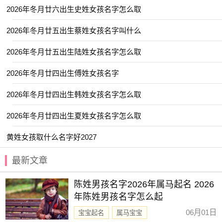
【清苒】 【雪蕙】 【舒玥】 【琳紫】
2026年冬月廿六出生史姓女孩名字怎么取
【芷音】 【之夏】 【惜时】 【曼婷】
2026年冬月廿五出生蔡姓女孩名字叫什么
【尹黎】 【璟芊】 【菡微】 【金卿】
2026年冬月廿五出生陆姓女孩名字怎么取
【曼雪】 【维心】 【子念】 【清悠】
【林霏】 【梦言】 【乔苒】 【韵瑾】
2026年冬月廿四出生傅姓女孩名字
【童夕】 【毓娴】 【忆君】 【嘉彦】
2026年冬月廿四出生韩姓女孩名字怎么取
【惜颜】 【星源】 【梓雯】 【桐华】
2026年冬月廿四出生夏姓女孩名字怎么取
【妙桐】 【棠姗】 【亦闲】 【梦溪】
黄姓女孩取什么名字好2027
【以晗】 【予欣】 【夏荷】 【日晞】
【伊然】 【芷熙】 【安怡】 【云谣】
最新文章
【金慧】 【予清】 【书语】 【昀遥】
陈姓男孩名字2026年属马起名 2026
【皙然】 【畅霏】 【书娴】 【艺谨】
年陈姓男孩名字怎么起
【瑾宣】 【金莹】 【歆妍】 【羽阳】
06月01日
宝宝起名
属马宝宝