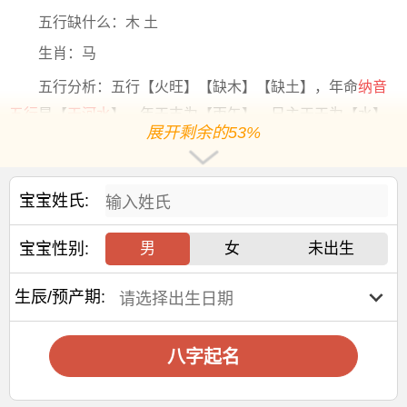
五行缺什么：木 土
生肖：马
五行分析：五行【火旺】【缺木】【缺土】，年命
纳音
五行
是【
天河水
】，年干支为【丙午】，日主天干为【水】
展开剩余的53%
阳历2027-1-3出生，出生8年10个月10天后起运，阳历
2035-11-13后起运
宝宝姓氏:
大运干支：乙卯 乙丑 乙亥
乙酉
乙未 乙巳 乙卯 乙丑 乙
亥
宝宝性别:
男
女
未出生
交运年份：
2035 2045 2055 2065 2075 2085 2095 2105 2115
生辰/预产期:
交运
年龄
：9岁 19岁 29岁 39岁 49岁 59岁 69岁 79岁 89
岁
八字起名
2026年冬月廿六出生余姓女孩名字
宜用字