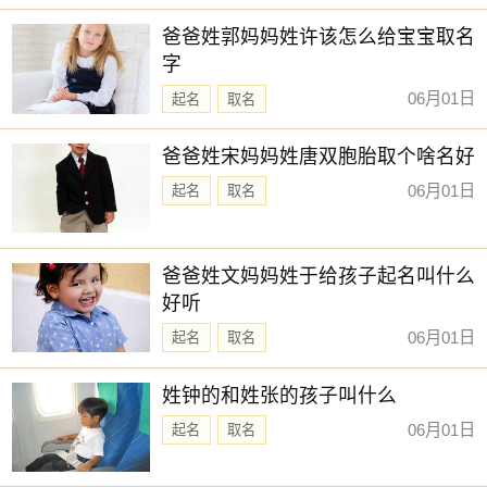
【栩如】 【晴羽】 【念芙】 【乐淳】
新生儿取名
爸爸姓郭妈妈姓许该怎么给宝宝取名
【曼殊】 【金虹】 【宛迎】 【宜珊】
字
【月蕊】 【云涵】 【书颜】 【诗暮】
06月01日
起名
取名
【晞辰】 【霞姝】 【瑞希】 【晶菲】
【箐瑶】 【园雯】 【筱乐】 【静枫】
爸爸姓宋妈妈姓唐双胞胎取个啥名好
赐子好名，能伴子一生。想给宝宝取一个好名字吗？选
06月01日
起名
取名
择下方的
【宝宝起名】
，为孩子起一个吉利的好名字吧。
爸爸姓文妈妈姓于给孩子起名叫什么
好听
06月01日
起名
取名
姓钟的和姓张的孩子叫什么
06月01日
起名
取名