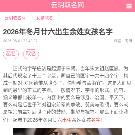
云玥取名网
云玥取名网
女孩取名
2026年冬月廿六出生余姓女孩名字
2026-06-01 23:43:37
作者：
向阳
起名
取名
正式的字辈应该是起源于宋朝。当年宋太祖赵匡胤，为
其后代规定了十三个字辈，同自己的匡字一共十四个字，构
成一副对联“匡德惟从世令子，伯师希与孟由宜”。这是人们见
到的最早的正式的字辈。一般情况下，字辈的形式、内容、
涵义等都比较单一，内容讲的要么是修身、治国、平天下，
要么就是后世子孙对祖宗前辈的尊敬、赞美与歌颂，要么就
是祖宗前辈对后世子孙的鼓励、期望与祝福。那么下面让我
们一起看下2026年冬月廿六
出生
余姓女孩
名字
！