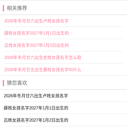
【益】好处，有好处；增加，更加，同“溢”，水漫出来，
相关推荐
富裕。用作人名意指富裕、才华横溢；
2026年冬月廿六出生卢姓女孩名字
【安】指平安，安定，
吉祥
，如平安如意、竹报平安、
岁岁平安等。用作人名意指文静、吉祥、幸福安逸之义；
薛姓女孩名字2027年1月1日出生的
2026年冬月廿六出生余姓女孩名字
吕姓女孩名字2027年1月2日出生的
好名字推荐
2026年冬月廿六出生史姓女孩名字怎么取
【颖歆】 【简溪】 【舒悦】 【锦容】
2026年冬月廿五出生蔡姓女孩名字叫什么
【宛清】 【祐禾】 【含湘】 【慕思】
【昕蕾】 【湘灵】 【景娴】 【琪筝】
猜您喜欢
【新亭】 【雨菡】 【宣淇】 【诗渝】
2026年冬月廿六出生卢姓女孩名字
【可贞】 【屹瑶】 【慧乔】 【与夏】
薛姓女孩名字2027年1月1日出生的
【晨雅】 【安盈】 【子璎】 【宣霖】
【昱珊】 【文墨】 【琬郡】 【艺茹】
吕姓女孩名字2027年1月2日出生的