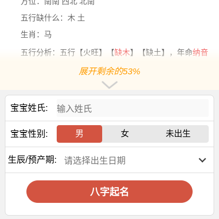
方位：南南 西北 北南
五行缺什么：木 土
生肖：马
五行分析：五行【火旺】【
缺木
】【缺土】，年命
纳音
五行
是【
天河水
】，年干支为【丙午】，日主天干为【水】
展开剩余的53%
阳历2027-1-3出生，出生8年10个月10天后起运，阳历
2035-11-13后起运
宝宝姓氏:
大运干支：乙卯 乙丑 乙亥 乙酉 乙未 乙巳 乙卯 乙丑 乙
亥
宝宝性别:
男
女
未出生
交运年份：
2035 2045 2055 2065 2075 2085 2095 2105 2115
生辰/预产期:
交运
年龄
：9岁 19岁 29岁 39岁 49岁 59岁 69岁 79岁 89
岁
八字起名
2026年冬月廿六出生秦姓女孩名字
宜用字