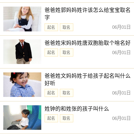
【琳紫】 【舒悦】 【霞姝】 【宣霖】
新生儿取名
爸爸姓郭妈妈姓许该怎么给宝宝取名
【艺茹】 【晶菲】 【梦言】 【艺谨】
字
【书娴】 【子念】 【安怡】 【栩如】
06月01日
起名
取名
【诗暮】 【宜珊】 【念芙】 【诗渝】
【安盈】 【惜时】 【皙然】 【云谣】
爸爸姓宋妈妈姓唐双胞胎取个啥名好
赐子好名，能伴子一生。想给宝宝取一个好名字吗？选
06月01日
起名
取名
择下方的
【宝宝起名】
，为孩子起一个吉利的好名字吧。
爸爸姓文妈妈姓于给孩子起名叫什么
好听
06月01日
起名
取名
姓钟的和姓张的孩子叫什么
06月01日
起名
取名