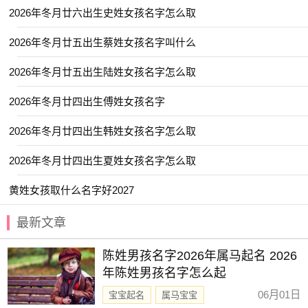
【梓雯】 【书颜】 【雪蕙】 【文墨】
2026年冬月廿六出生史姓女孩名字怎么取
【宛迎】 【妙桐】 【毓娴】 【予欣】
2026年冬月廿五出生蔡姓女孩名字叫什么
【金虹】 【歆妍】 【夏荷】 【清苒】
2026年冬月廿五出生陆姓女孩名字怎么取
【昕蕾】 【芷熙】 【景娴】 【星源】
【乔苒】 【宣淇】 【韵瑾】 【祐禾】
2026年冬月廿四出生傅姓女孩名字
【雨菡】 【可贞】 【箐瑶】 【琬郡】
2026年冬月廿四出生韩姓女孩名字怎么取
【子璎】 【昀遥】 【亦闲】 【尹黎】
2026年冬月廿四出生夏姓女孩名字怎么取
【湘灵】 【畅霏】 【羽阳】 【以晗】
黄姓女孩取什么名字好2027
【惜颜】 【新亭】 【棠姗】 【梦溪】
【璟芊】 【金莹】 【琪筝】 【伊然】
最新文章
【林霏】 【晴羽】 【晨雅】 【忆君】
陈姓男孩名字2026年属马起名 2026
【日晞】 【金卿】 【舒玥】 【嘉彦】
年陈姓男孩名字怎么起
【乐淳】 【金慧】 【屹瑶】 【锦容】
06月01日
宝宝起名
属马宝宝