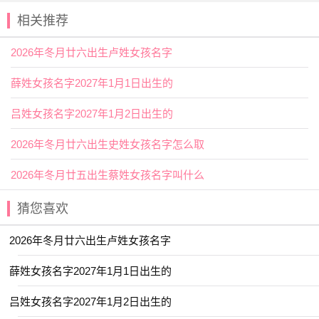
相关推荐
【颀】本义为头俊美；形容身材修长。又通“恳”，表示诚
恳。用作人名意指俊美、态度真挚、身材好之义；
2026年冬月廿六出生卢姓女孩名字
【卉】泛指草木、花。用作人名意指顽强、健康、美
丽、幸福之义；
薛姓女孩名字2027年1月1日出生的
2026年冬月廿六出生秦姓女孩名字
吕姓女孩名字2027年1月2日出生的
好名字推荐
2026年冬月廿六出生史姓女孩名字怎么取
【园雯】 【书语】 【筱乐】 【颖歆】
2026年冬月廿五出生蔡姓女孩名字叫什么
【予清】 【慧乔】 【维心】 【瑾宣】
【静枫】 【清悠】 【瑞希】 【与夏】
猜您喜欢
【桐华】 【曼婷】 【晞辰】 【昱珊】
2026年冬月廿六出生卢姓女孩名字
【含湘】 【菡微】 【童夕】 【宛清】
薛姓女孩名字2027年1月1日出生的
【曼殊】 【云涵】 【曼雪】 【月蕊】
【芷音】 【慕思】 【简溪】 【之夏】
吕姓女孩名字2027年1月2日出生的