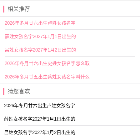
相关推荐
交运
年龄
：9岁 19岁 29岁 39岁 49岁 59岁 69岁 79岁 89
岁
2026年冬月廿六出生卢姓女孩名字
2026年冬月廿四出生陈姓女孩名字
叫什么宜用字
薛姓女孩名字2027年1月1日出生的
吕姓女孩名字2027年1月2日出生的
【芙】1、指荷花，如芙蓉或芙蕖。2、指美女，如出水
芙蓉。用作人名意指纯洁、清新、漂亮之义；
2026年冬月廿六出生史姓女孩名字怎么取
【玉】美石为玉，也指美丽，美好、尊贵，如玉液、亭
亭玉立。用作人名意指美丽动人、美好、
高洁
、高贵、出尘
2026年冬月廿五出生蔡姓女孩名字叫什么
脱俗之义。
猜您喜欢
2026年冬月廿四出生陈姓女孩名字
叫什么好名字推荐
2026年冬月廿六出生卢姓女孩名字
【舒悦】 【妙桐】 【书颜】 【琬郡】
薛姓女孩名字2027年1月1日出生的
【雪蕙】 【歆妍】 【霞姝】 【园雯】
吕姓女孩名字2027年1月2日出生的
【亦闲】 【皙然】 【宛清】 【昕蕾】