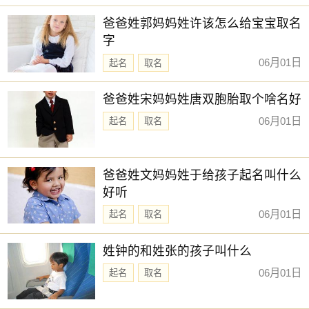
新生儿取名
【子念】 【可贞】 【曼雪】 【畅霏】
爸爸姓郭妈妈姓许该怎么给宝宝取名
【之夏】 【慕思】 【菡微】 【乐淳】
字
【予欣】 【童夕】 【嘉彦】 【清悠】
06月01日
起名
取名
【艺茹】 【简溪】 【祐禾】 【梦言】
爸爸姓宋妈妈姓唐双胞胎取个啥名好
【新亭】 【诗渝】 【棠姗】 【宜珊】
06月01日
起名
取名
【芷熙】 【宣霖】 【璟芊】 【安盈】
【曼殊】 【云涵】 【昀遥】 【昱珊】
爸爸姓文妈妈姓于给孩子起名叫什么
【晶菲】 【宛迎】 【尹黎】 【含湘】
好听
【艺谨】 【月蕊】 【瑾宣】 【芷音】
06月01日
起名
取名
赐子好名，能伴子一生。想给宝宝取一个好名字吗？选
择下方的
【宝宝起名】
，为孩子起一个吉利的好名字吧。
姓钟的和姓张的孩子叫什么
06月01日
起名
取名