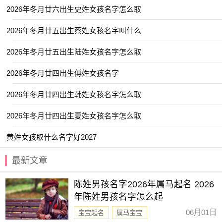
2026年冬月廿六出生史姓女孩名字怎么取
【夏荷】 【安怡】 【与夏】 【书语】
2026年冬月廿五出生蔡姓女孩名字叫什么
【静枫】 【惜颜】 【晴羽】 【金虹】
【梦溪】 【忆君】 【曼婷】 【屹瑶】
2026年冬月廿五出生陆姓女孩名字怎么取
【林霏】 【韵瑾】 【诗暮】 【瑞希】
2026年冬月廿四出生傅姓女孩名字
【慧乔】 【金卿】 【星源】 【维心】
2026年冬月廿四出生韩姓女孩名字怎么取
【桐华】 【书娴】 【念芙】 【颖歆】
【伊然】 【筱乐】 【雨菡】 【锦容】
2026年冬月廿四出生夏姓女孩名字怎么取
【金慧】 【琳紫】 【乔苒】 【予清】
黄姓女孩取什么名字好2027
【毓娴】 【晨雅】 【舒玥】 【以晗】
最新文章
【惜时】 【子璎】 【宣淇】 【湘灵】
【云谣】 【箐瑶】 【晞辰】 【梓雯】
陈姓男孩名字2026年属马起名 2026
年陈姓男孩名字怎么起
【金莹】 【栩如】 【景娴】 【日晞】
06月01日
宝宝起名
属马宝宝
【文墨】 【清苒】 【琪筝】 【羽阳】