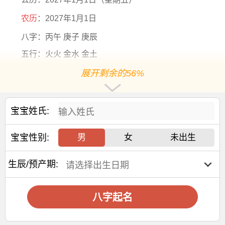
农历
：2027年1月1日
八字：丙午 庚子 庚辰
五行：火火 金水 金土
方位：南南 西北 西中
展开剩余的56%
五行缺什么：木
生肖：马
宝宝姓氏:
五行分析：五行【金旺】【火旺】【缺木】，年命纳音
五行是【天河水】，年干支为【丙午】，日主天干为【金】
宝宝性别:
男
女
未出生
阳历2027-1-1出生，出生8年2个月10天后起运，阳历
2035-03-11后起运
生辰/预产期:
大运干支：乙卯 乙丑 乙亥 乙酉 乙未 乙巳 乙卯 乙丑 乙
亥
八字起名
交运年份：
2035 2045 2055 2065 2075 2085 2095 2105 2115