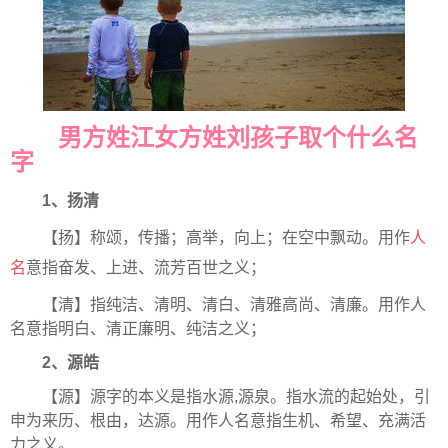
男方姓江女方姓刘孩子取个什么名
字
1、扬清
【扬】称颂，传播；高举，向上；在空中飘动。用作
人
名
意指奋发、上进、流芳百世之义；
【清】指纯洁、清明、清白、清雅高尚、清廉。用作人
名意指明白、清正廉明、纯洁之义；
2、源皓
【源】源字的本义是指水源,源泉。指水流的起始处，引
申为来历、根由，达源。用作人名意指生机、希望、充满活
力之义。