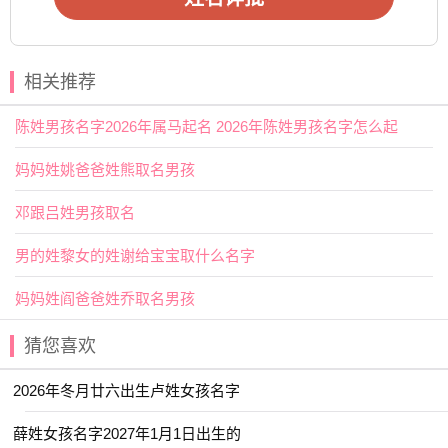
【婉】本义为柔顺，也指顺从或婉转，引申为温柔或美
好。用作人名意指温柔、
美丽
、安静、美好之义；
【吟】一般指吟咏，诵读，富有作诗的情怀；也指叹
相关推荐
息，痛苦的声音。用作人名意指有学问、有文化、文笔好、
口齿清晰之义；
陈姓男孩名字2026年属马起名 2026年陈姓男孩名字怎么起
江姓宝宝起名宜用字
妈妈姓姚爸爸姓熊取名男孩
【箐】读qìng 时指山间大竹林，泛指
树木
丛生的山谷 ；
邓跟吕姓男孩取名
读jīng时指一种小竹。用作人名意指美貌、清秀之义；
男的姓黎女的姓谢给宝宝取什么名字
【佟】姓。用作人名意指心地善良、优雅美丽、知书达
理之义；
妈妈姓阎爸爸姓乔取名男孩
江姓宝宝取名热门精选
猜您喜欢
【兰佩】 【乐洋】 【佳昊】 【兆佳】
2026年冬月廿六出生卢姓女孩名字
【临悠】 【伊然】 【书语】 【元芷】
【于渊】 【亦仁】 【亦航】 【一棠】
薛姓女孩名字2027年1月1日出生的