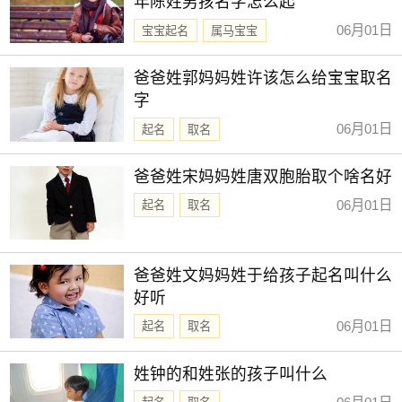
年陈姓男孩名字怎么起
【佩琼】 【予初】 【乔雅】 【义瑶】
06月01日
宝宝起名
属马宝宝
【书言】 【之夏】 【仰浩】 【书娴】
新生儿取名
【书言】 【亦君】 【云谣】 【书弘】
爸爸姓郭妈妈姓许该怎么给宝宝取名
字
【丞博】 【元清】 【乔毅】 【乐绮】
06月01日
起名
取名
【元雅】 【云枫】 【冉婕】 【佳琪】
【云晏】 【云涵】 【元捷】 【可清】
爸爸姓宋妈妈姓唐双胞胎取个啥名好
【凌栩】 【凡阳】 【云涵】 【云雅】
06月01日
起名
取名
【之学】 【冬瑶】 【今夏】 【云昕】
【书闻】 【云栋】 【
亦勋
】 【函琪】
爸爸姓文妈妈姓于给孩子起名叫什么
赐子好名，能伴子一生。想给宝宝取一个好名字吗？选
好听
择下方的
【宝宝起名】
，为孩子起一个吉利的好名字吧。
06月01日
起名
取名
姓钟的和姓张的孩子叫什么