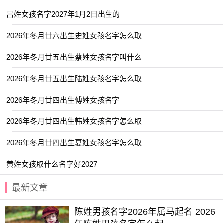
【予诺】 【俞昭】 【书蕴】 【东璟】
吕姓女孩名字2027年1月2日出生的
【兰琳】 【亦昊】 【允廷】 【书敏】
2026年冬月廿六出生史姓女孩名字怎么取
【云溪】 【卿莞】 【佩娴】 【云轼】
2026年冬月廿五出生蔡姓女孩名字叫什么
【凯弈】 【云昕】 【书智】 【亭然】
【云溪】 【卿林】 【乐川】 【云易】
2026年冬月廿五出生陆姓女孩名字怎么取
【书颜】 【其书】 【乔苒】 【冰洋】
2026年冬月廿四出生傅姓女孩名字
【与夏】 【予清】 【云碧】 【书睿】
2026年冬月廿四出生韩姓女孩名字怎么取
【云浩】 【依雯】 【仕淇】 【亦明】
2026年冬月廿四出生夏姓女孩名字怎么取
【云惟】 【亦君】 【云琪】 【初元】
【书承】 【以晗】 【净秋】 【亦闲】
黄姓女孩取什么名字好2027
【书智】 【冰莹】 【丞名】 【云琪】
最新文章
【与夏】 【予欣】 【
临夏
】 【亦闲】
陈姓男孩名字2026年属马起名 2026
【元姝】 【佳辰】 【冰颜】 【书梦】