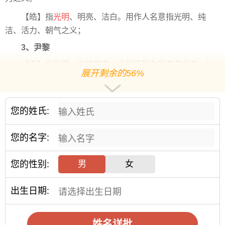
【皓】指
光明
、明亮、洁白。用作人名意指光明、纯
洁、活力、朝气之义；
3、尹黎
【尹】指治理，高级官吏；也指玉的色彩晶莹发亮，比
展开剩余的56%
喻品德高尚纯洁。用作人名意指尊贵、井然有序、品德高尚
之义；
【黎】众，众多；比及，等到；年纪大；黑色。用作人
您的姓氏:
名意指沉稳、博学、生机勃勃之义；
4、易明
您的名字:
【易】和悦，和蔼，如平易近人；不费力，如容易；改
您的性别:
男
女
变，如易心。用作人名意指守信、平易近人之义；
【明】指亮，清楚，懂得，如明白，明亮；指睿智，如
出生日期:
英明，贤明。用作人名意指明理、明智、睿智。
5、婉吟
姓名详批