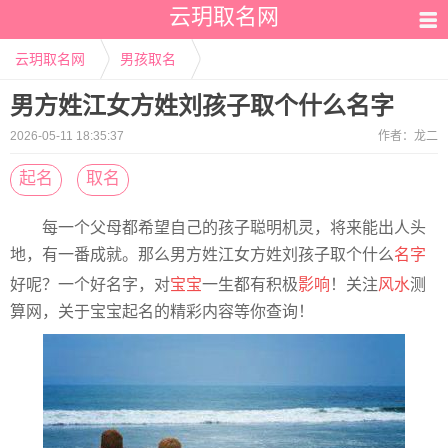
云玥取名网
云玥取名网
男孩取名
男方姓江女方姓刘孩子取个什么名字
2026-05-11 18:35:37
作者：
龙二
起名
取名
每一个父母都希望自己的孩子聪明机灵，将来能出人头
地，有一番成就。那么男方姓江女方姓刘孩子取个什么
名字
好呢？一个好名字，对
宝宝
一生都有积极
影响
！关注
风水
测
算网，关于宝宝起名的精彩内容等你查询！