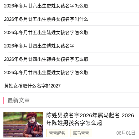
2026年冬月廿六出生史姓女孩名字怎么取
【云栋】 【启豪】 【乐钧】 【作骏】
2026年冬月廿五出生蔡姓女孩名字叫什么
【俊墨】 【君语】 【书智】 【伯骞】
【卫华】 【乔毅】 【书言】 【允廷】
2026年冬月廿五出生陆姓女孩名字怎么取
【书承】 【厉恒】 【云轼】 【凌栩】
2026年冬月廿四出生傅姓女孩名字
【俊笙】 【华皓】 【俊昂】 【云枫】
2026年冬月廿四出生韩姓女孩名字怎么取
【冰洋】 【书睿】 【启煊】 【华彬】
2026年冬月廿四出生夏姓女孩名字怎么取
【乐芪】 【元清】 【哲辉】 【东璟】
【俊烜】 【丁泓】 【卓兴】 【书弘】
黄姓女孩取什么名字好2027
【哲毅】 【乐博】 【佳辰】 【品范】
最新文章
【亚庭】 【亚璋】 【亦航】 【与夏】
【勉樟】 【佳薏】 【吉鹭】 【仕淇】
陈姓男孩名字2026年属马起名 2026
年陈姓男孩名字怎么起
【俊元】 【予初】 【亦君】 【凯弈】
06月01日
宝宝起名
属马宝宝
赐子好名，能伴子一生。想给宝宝取一个好名字吗？选