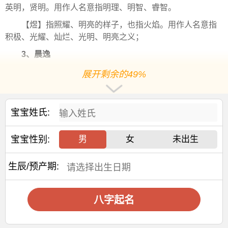
英明，贤明。用作人名意指明理、明智、睿智。
【煜】指照耀、明亮的样子，也指火焰。用作人名意指
积极、光耀、灿烂、光明、明亮之义；
3、晨逸
【晨】指早上，如清晨。用作人名意指希望、活力、开
展开剩余的49%
朗、温暖之义；
【逸】指安闲，
安乐
，不受拘束的意思。用作人名意指
宝宝姓氏:
超越、安逸、舒适、闲情逸致之义；
林姓
男孩起名
宜用字
宝宝性别:
男
女
未出生
【怡】指愉快、安乐、和悦的样子。用作人名意指平
生辰/预产期:
安、顺利、和悦、温和、安乐、愉快之义；
【鹤】鸟类的一种，
象征
吉祥。用作人名意指吉祥、长
八字起名
寿、气色好之义；
林姓
男孩取名
热门精选