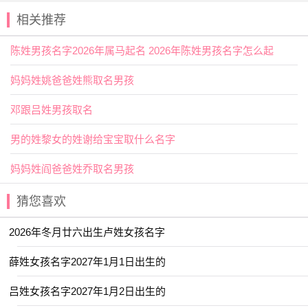
相关推荐
【义德】 【品斐】 【世濬】 【俊屿】
【华崧】 【卓远】 【卓贵】 【俨骅】
陈姓男孩名字2026年属马起名 2026年陈姓男孩名字怎么起
【佩淙】 【勉瀛】 【叶峻】 【亦洋】
妈妈姓姚爸爸姓熊取名男孩
【卓备】 【凯绎】 【司寒】 【乐善】
邓跟吕姓男孩取名
【勉雍】 【启书】 【世钊】 【云浩】
男的姓黎女的姓谢给宝宝取什么名字
【哲羽】 【其书】 【书闻】 【亦言】
【勋皓】 【书洹】 【凝溱】 【令雨】
妈妈姓阎爸爸姓乔取名男孩
【乾光】 【侑奇】 【凡聿】 【君庭】
猜您喜欢
【亚陵】 【乐淳】 【佳昊】 【厉宇】
2026年冬月廿六出生卢姓女孩名字
【乐洋】 【勉朝】 【云溪】 【丞祉】
【华钧】 【云晏】 【君越】 【咏逍】
薛姓女孩名字2027年1月1日出生的
【书蕴】 【俞昭】 【于渊】 【勉协】
吕姓女孩名字2027年1月2日出生的
【之学】 【仟治】 【卿橙】 【初元】