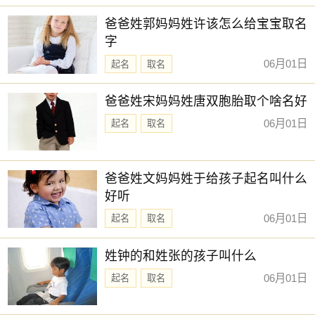
新生儿取名
择下方的
【宝宝起名】
，为孩子起一个吉利的好名字吧。
爸爸姓郭妈妈姓许该怎么给宝宝取名
字
06月01日
起名
取名
爸爸姓宋妈妈姓唐双胞胎取个啥名好
06月01日
起名
取名
爸爸姓文妈妈姓于给孩子起名叫什么
好听
06月01日
起名
取名
姓钟的和姓张的孩子叫什么
06月01日
起名
取名