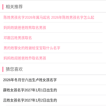
【彗】彗星的简称；也指聪慧的。用作
人名
意指智慧聪
相关推荐
慧、足智多谋之义。
陈姓男孩名字2026年属马起名 2026年陈姓男孩名字怎么起
【珂】指玉名，如鸣珂；马笼头的装饰。又称马珂螺。
用作人名意指冰清玉洁、
富贵
吉祥之义；
妈妈姓姚爸爸姓熊取名男孩
2026年九月初三出生石姓男孩名字
邓跟吕姓男孩取名
怎么取好名字推荐
男的姓黎女的姓谢给宝宝取什么名字
【翊冬】 【煦晨】 【承显】 【云易】
妈妈姓阎爸爸姓乔取名男孩
【炯丞】 【翊金】 【翊佐】 【齐杨】
【梓乔】 【远之】 【昱祺】 【翊晗】
猜您喜欢
【斯咏】 【铭恩】 【居易】 【崇善】
2026年冬月廿六出生卢姓女孩名字
【源皓】 【崇宁】 【深华】 【知勇】
薛姓女孩名字2027年1月1日出生的
【知遥】 【少禹】 【思澈】 【深星】
【晗尹】 【于渊】 【宸知】 【灵杰】
吕姓女孩名字2027年1月2日出生的