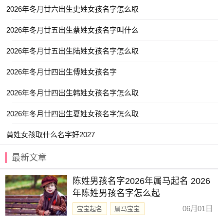
【韬玉】 【尹黎】 【亦仁】 【墨林】
2026年冬月廿六出生史姓女孩名字怎么取
【昱昕】 【明诺】 【翊德】 【岳琪】
2026年冬月廿五出生蔡姓女孩名字叫什么
【尚昕】 【俞昭】 【日晞】 【易宇】
【淘菘】 【翊群】 【鹤琦】 【忆君】
2026年冬月廿五出生陆姓女孩名字怎么取
【玮航】 【山澜】 【渝凡】 【锦腾】
2026年冬月廿四出生傅姓女孩名字
【浩予】 【羽熙】 【东璟】 【霖铭】
2026年冬月廿四出生韩姓女孩名字怎么取
【予初】 【铖昊】 【学易】 【锦容】
2026年冬月廿四出生夏姓女孩名字怎么取
【乐川】 【胜锦】 【洋锦】 【诚颢】
【亦洋】 【乐淳】 【柏羲】 【文舟】
黄姓女孩取什么名字好2027
【潮鸣】 【翊威】 【堇扬】 【阳舒】
最新文章
【溪南】 【道风】 【允廷】 【骐霖】
陈姓男孩名字2026年属马起名 2026
【星沉】 【云浩】 【承熙】 【旭辰】
年陈姓男孩名字怎么起
【子玮】 【云栋】 【书承】 【熙嘉】
06月01日
宝宝起名
属马宝宝
【羽墨】 【淇岩】 【卓远】 【景赫】