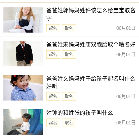
新生儿取名
【楚越】 【凡阳】 【梧伟】 【承煜】
爸爸姓郭妈妈姓许该怎么给宝宝取名
字
【棋轩】 【嘉谦】 【书蕴】 【宸昭】
06月01日
起名
取名
【翊亭】 【涵雷】 【景梵】 【学致】
【尚霖】 【嘉彦】 【凌栩】 【锦誉】
爸爸姓宋妈妈姓唐双胞胎取个啥名好
赐子好名，能伴子一生。想给宝宝取一个好名字吗？选
06月01日
起名
取名
择下方的
【宝宝起名】
，为孩子起一个吉利的好名字吧。
爸爸姓文妈妈姓于给孩子起名叫什么
好听
06月01日
起名
取名
姓钟的和姓张的孩子叫什么
06月01日
起名
取名