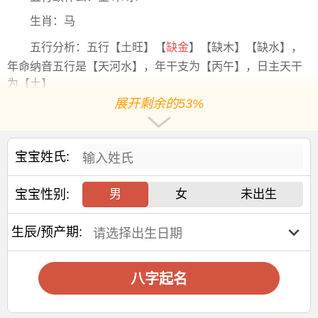
生肖：马
五行分析：五行【土旺】【
缺金
】【缺木】【缺水】，
年命纳音五行是【天河水】，年干支为【丙午】，日主天干
为【土】
展开剩余的53%
阳历2026-10-12出生，出生8年11个月0天后起运，阳历
2035-09-12后起运
大运干支：乙卯 乙丑 乙亥
乙酉
乙未 乙巳 乙卯 乙丑 乙
宝宝姓氏:
亥
宝宝性别:
男
女
未出生
交运年份：
2035 2045 2055 2065 2075 2085 2095 2105 2115
生辰/预产期:
交运
年龄
：10岁 20岁 30岁 40岁 50岁 60岁 70岁 80
岁 90岁
八字起名
2026年九月初三出生石姓男孩名字
怎么取宜用字