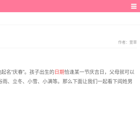
作者：
萱草
起名“庆春”。孩子出生的
日期
恰逢某一节庆吉日，父母就可以
如谷雨、立冬、小雪、小满等。那么下面让我们一起看下阎姓男