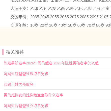
阳历2026-10-12出生，出生8年11个月0天后起运，阳历203
大运干支：乙卯 乙丑 乙亥 乙酉 乙未 乙巳 乙卯 乙丑 乙亥
交运年份：2035 2045 2055 2065 2075 2085 2095 2105 
交运年龄：10岁 20岁 30岁 40岁 50岁 60岁 70岁 80岁 9
阎姓男孩名字2026年10月12日出生
【绥】本义指借以登车的绳索；也有安抚、平安的意思。
相关推荐
【石】指构成地壳的矿物质硬块‘中国古代
乐器
八音之一；
陈姓男孩名字2026年属马起名 2026年陈姓男孩名字怎么起
阎姓男孩名字2026年10月12日出生
妈妈姓姚爸爸姓熊取名男孩
【修杰】 【凌栩】 【亓勇】 【启良】
【亦仁】 【云昕】 【书蕴】 【周尹】
邓跟吕姓男孩取名
【君语】 【光乾】 【仕淇】 【其书】
男的姓黎女的姓谢给宝宝取什么名字
【勉樟】 【俊彬】 【俊赫】 【亓亚】
妈妈姓阎爸爸姓乔取名男孩
【周沐】 【书承】 【亦君】 【乔毅】