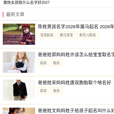
黄姓女孩取什么名字好2027
【匀庚】 【冬锴】 【哲羽】 【书睿】
【凯钥】 【仲彬】 【博兮】 【卫锋】
最新文章
【司寒】 【予初】 【世朗】 【俞昭】
陈姓男孩名字2026年属马起名 202
【勉道】 【俊骁】 【佳辰】 【品斐】
宝宝起名
属马宝宝
新生儿取名
【卓喜】 【东璟】 【勉泾】 【东昊】
【云浩】 【修屿】 【卿林】 【亚陵】
爸爸姓郭妈妈姓许该怎么给宝宝取名
【云溪】 【佳桢】 【乐淳】 【俊桦】
起名
取名
赐子好名，能伴子一生。想给宝宝取一个好名字吗？选择
爸爸姓宋妈妈姓唐双胞胎取个啥名好
起名
取名
爸爸姓文妈妈姓于给孩子起名叫什么