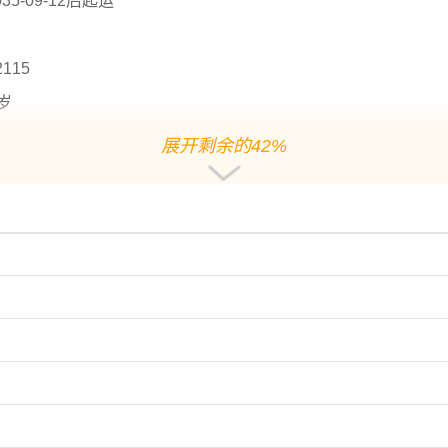
5-09-12后起运
2115
0岁
的宜用字
展开剩余的42%
用作人名意指攀登、帮助、平安之义；
姓。用作人名意指坚定、坚强、专一、坚韧不拔之义；
的好名字推荐