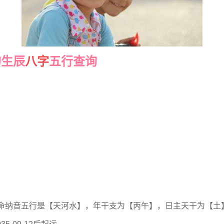
的生辰
八字
五行查询
命纳音五行是【天河水】，年干支为【丙午】，日主天干为【土