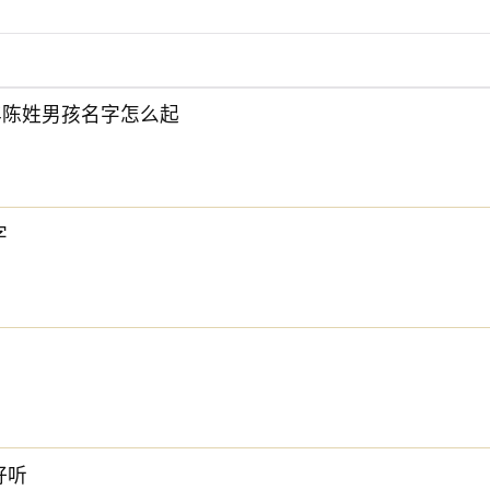
6年陈姓男孩名字怎么起
字
下方的
【宝宝起名】
，为孩子起一个吉利的好名字吧。
好听