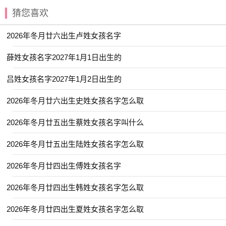
【乐善】 【凯弈】 【乐钧】 【仁宇】
猜您喜欢
【加诺】 【启瀚】 【亦航】 【其晟】
2026年冬月廿六出生卢姓女孩名字
【与夏】 【仕豪】 【乐溱】 【仰浩】
薛姓女孩名字2027年1月1日出生的
【叶峻】 【允廷】 【品昔】 【华聿】
吕姓女孩名字2027年1月2日出生的
【君庭】 【启书】 【乐珈】 【云栋】
【哲辉】 【兆恒】 【冰洋】 【丁尉】
2026年冬月廿六出生史姓女孩名字怎么取
【云枫】 【传炜】 【乐川】 【冬绎】
2026年冬月廿五出生蔡姓女孩名字叫什么
【南璟】 【云轼】 【兆阳】 【乐博】
2026年冬月廿五出生陆姓女孩名字怎么取
【之学】 【卓稷】 【嘉丞】 【咏逍】
【乐洋】 【华策】 【书闻】 【书智】
2026年冬月廿四出生傅姓女孩名字
【君越】 【博知】 【嘉承】 【启俊】
2026年冬月廿四出生韩姓女孩名字怎么取
【佳昊】 【卓安】 【亚璟】 【凤赞】
2026年冬月廿四出生夏姓女孩名字怎么取
【俊廷】 【俊钦】 【书弘】 【亦勋】