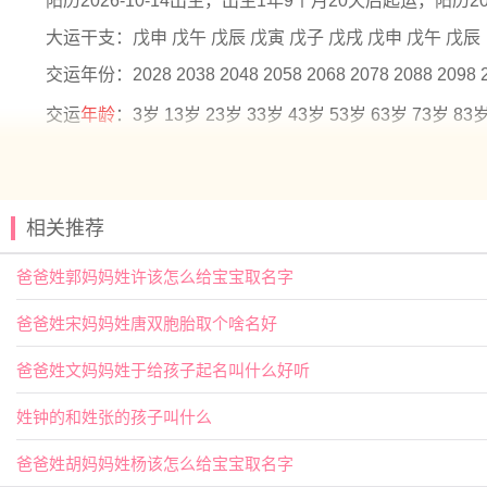
阳历2026-10-14出生，出生1年9个月20天后起运，阳历202
大运干支：戊申 戊午 戊辰 戊寅 戊子 戊戌 戊申 戊午 戊辰
交运年份：2028 2038 2048 2058 2068 2078 2088 2098 
交运
年龄
：3岁 13岁 23岁 33岁 43岁 53岁 63岁 73岁 83
2026年10月14号出生林姓宝宝取名
【宵】指入夜时段，大概在晚饭后的八、九点钟；入夜、
相关推荐
【映】指照射；反照，照射而显示。用作人名意指光亮、
爸爸姓郭妈妈姓许该怎么给宝宝取名字
2026年10月14号出生林姓宝宝取
爸爸姓宋妈妈姓唐双胞胎取个啥名好
【云栋】 【初岚】 【乐芪】 【书闻】
爸爸姓文妈妈姓于给孩子起名叫什么好听
【予清】 【与夏】 【云溪】 【丞祉】
【冬瑶】 【冉婕】 【元雅】 【佩娴】
姓钟的和姓张的孩子叫什么
【乐淳】 【乔雅】 【书洹】 【元姝】
爸爸姓胡妈妈姓杨该怎么给宝宝取名字
【可菲】 【亦言】 【予诺】 【云浩】