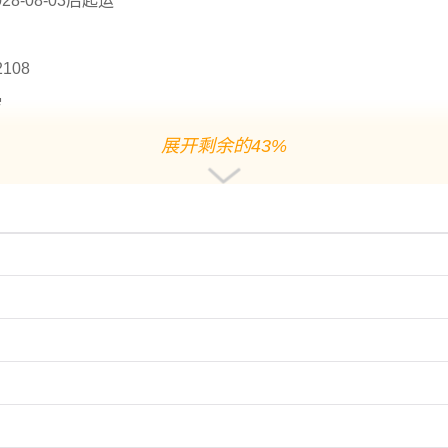
8-08-03后起运
2108
岁
叫什么宜用字
展开剩余的43%
入寝。用作
人名
意指
快乐
、和睦、温馨之义；
明亮
、温暖之义；
名叫什么好名字推荐