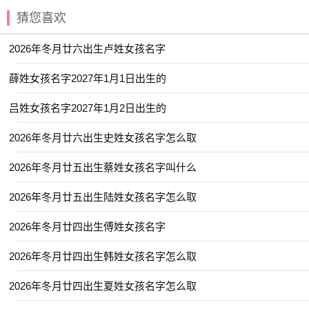
猜您喜欢
【乐淳】 【以晗】 【佳薏】 【东璟】
【伯骞】 【一棠】 【亦洋】 【佳辰】
2026年冬月廿六出生卢姓女孩名字
【之学】 【云轼】 【书娴】 【亚庭】
薛姓女孩名字2027年1月1日出生的
【伽茵】 【书承】 【丁泓】 【世钊】
吕姓女孩名字2027年1月2日出生的
【亚陵】 【义德】 【云溪】 【冰颜】
2026年冬月廿六出生史姓女孩名字怎么取
【佳琪】 【仕淇】 【亦航】 【佳昊】
【佩琼】 【世濬】 【依雯】 【今夏】
2026年冬月廿五出生蔡姓女孩名字叫什么
【乔苒】 【俊元】 【君语】 【仟治】
2026年冬月廿五出生陆姓女孩名字怎么取
【书言】 【元芷】 【乐善】 【书梦】
2026年冬月廿四出生傅姓女孩名字
【君娣】 【乐钧】 【于渊】 【云晏】
2026年冬月廿四出生韩姓女孩名字怎么取
【亦君】 【可清】 【书颜】 【乐绮】
【乐洋】 【作骏】 【予初】 【乐博】
2026年冬月廿四出生夏姓女孩名字怎么取
【和雅】 【善怡】 【佳昕】 【卿莞】