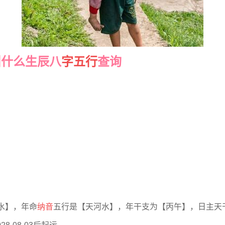
叫什么生辰八
字五行
查询
水】，年命
纳音
五行是【天河水】，年干支为【丙午】，日主天