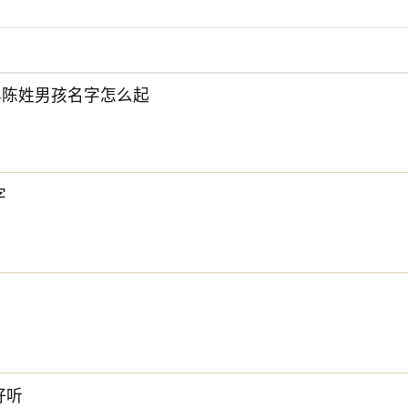
6年陈姓男孩名字怎么起
字
下方的
【宝宝起名】
，为孩子起一个吉利的好名字吧。
好听