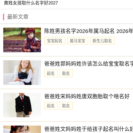
黄姓女孩取什么名字好2027
【令雨】 【与夏】 【亚璋】 【可贞】
最新文章
【书言】 【书智】 【净秋】 【君芝】
【义瑶】 【云碧】 【兰佩】 【乐善】
陈姓男孩名字2026年属马起名 202
【书弘】 【书睿】 【之夏】 【乔毅】
宝宝起名
属马宝宝
新生儿取名
【书智】 【书敏】 【佩淙】 【亦洋】
【侑奇】 【冰莹】 【书语】 【书蕴】
爸爸姓郭妈妈姓许该怎么给宝宝取名
【云雅】 【乾光】 【亦君】 【云枫】
起名
取名
赐子好名，能伴子一生。想给宝宝取一个好名字吗？选择
爸爸姓宋妈妈姓唐双胞胎取个啥名好
起名
取名
爸爸姓文妈妈姓于给孩子起名叫什么