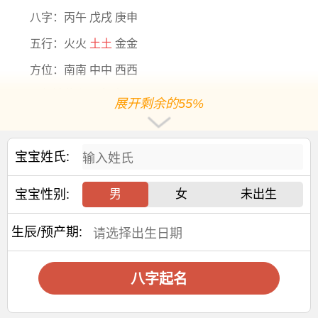
八字：丙午 戊戌 庚申
五行：火火
土土
金金
方位：南南 中中 西西
五行缺什么：木 水
展开剩余的55%
生肖
：马
五行分析：五行【金旺】【火旺】【土旺】【缺木】
宝宝姓氏:
【缺水】，年命
纳音
五行是【天河水】，年干支为【丙
午】，日主天干为【金】
宝宝性别:
男
女
未出生
阳历2026-10-13出生，出生8年7个月0天后起运，阳历
2035-05-13后起运
生辰/预产期:
大运干支：乙卯 乙丑 乙亥
乙酉
乙未 乙巳 乙卯 乙丑 乙
亥
八字起名
交运年份：
2035 2045 2055 2065 2075 2085 2095 2105 2115