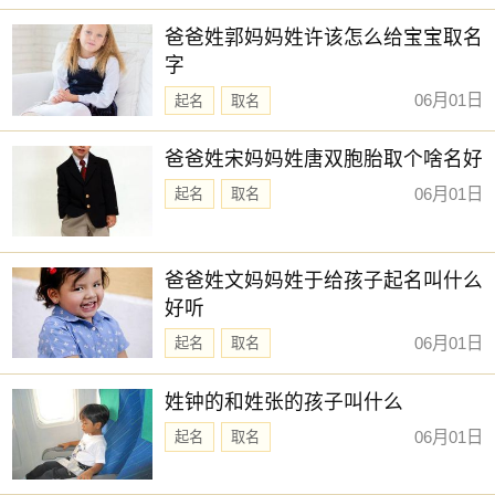
新生儿取名
【承显】 【斯咏】 【翊群】 【源皓】
爸爸姓郭妈妈姓许该怎么给宝宝取名
【居易】 【文舟】 【承煜】 【鹤琦】
字
【锦腾】 【棋轩】 【灵杰】 【易宇】
06月01日
起名
取名
【淘菘】 【锦容】 【铭恩】 【洋锦】
爸爸姓宋妈妈姓唐双胞胎取个啥名好
【日晞】 【尚昕】 【嘉彦】 【学致】
06月01日
起名
取名
【霖铭】 【尚霖】 【宸昭】 【阳舒】
【山澜】 【煦晨】 【淇岩】 【宸知】
爸爸姓文妈妈姓于给孩子起名叫什么
【予初】 【翊金】 【晗尹】 【少禹】
好听
赐子好名，能伴子一生。想给宝宝取一个好名字吗？选
06月01日
起名
取名
择下方的
【宝宝起名】
，为孩子起一个吉利的好名字吧。
姓钟的和姓张的孩子叫什么
06月01日
起名
取名