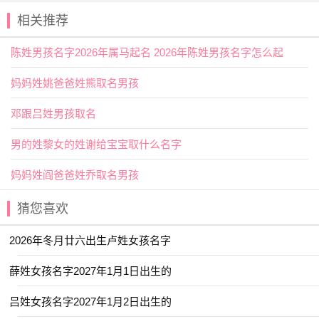
交运年龄：10岁 20岁 30岁 40岁 50岁 60岁 70岁 80
相关推荐
岁 90岁
陈姓男孩名字2026年属马起名 2026年陈姓男孩名字怎么起
2026年九月初四出生龙姓男孩名字
宜用字
妈妈姓姚爸爸姓熊取名男孩
【瑜】指美玉或玉的光泽。用作人名意指美好、耀眼、
邓跟吕姓男孩取名
有才能之义；
男的姓黎女的姓谢给宝宝取什么名字
【镐】一种刨土工具。也指镐京，西周的国都；通“皓”。
光明的样子 。用作人名意指朝气、活波、执着之义；
妈妈姓阎爸爸姓乔取名男孩
2026年九月初四出生龙姓男孩名字
猜您喜欢
好名字推荐
【嘉谦】 【炯丞】 【景梵】 【景赫】
2026年冬月廿六出生卢姓女孩名字
【凡阳】 【齐杨】 【明诺】 【承熙】
薛姓女孩名字2027年1月1日出生的
【昱昕】 【羽熙】 【思澈】 【熙嘉】
吕姓女孩名字2027年1月2日出生的
【翊冬】 【学易】 【翊佐】 【知勇】