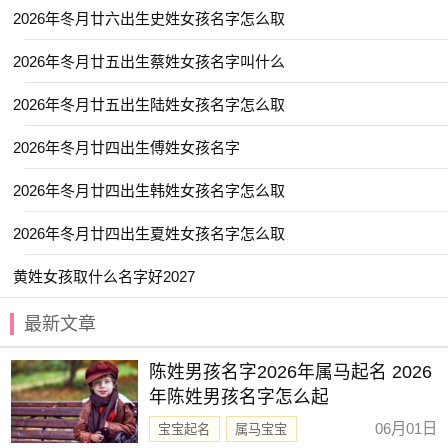
2026年冬月廿六出生史姓女孩名字怎么取
【东璟】 【玮航】 【渝凡】 【允廷】
【知遥】 【崇宁】 【尹黎】 【远之】
2026年冬月廿五出生蔡姓女孩名字叫什么
【俞昭】 【溪南】 【诚颢】 【翊晗】
2026年冬月廿五出生陆姓女孩名字怎么取
【柏羲】 【亦仁】 【梓乔】 【浩予】
2026年冬月廿四出生傅姓女孩名字
【骐霖】 【乐川】 【昱祺】 【书承】
2026年冬月廿四出生韩姓女孩名字怎么取
【凌栩】 【旭辰】 【深星】 【崇善】
【云易】 【梧伟】 【云栋】 【翊德】
2026年冬月廿四出生夏姓女孩名字怎么取
【于渊】 【翊威】 【铖昊】 【楚越】
黄姓女孩取什么名字好2027
【子玮】 【星沉】 【潮鸣】 【韬玉】
最新文章
【岳琪】 【墨林】 【胜锦】 【堇扬】
【道风】 【云浩】 【深华】 【涵雷】
陈姓男孩名字2026年属马起名 2026
年陈姓男孩名字怎么起
【锦誉】 【亦洋】 【乐淳】 【忆君】
06月01日
宝宝起名
属马宝宝
【卓远】 【翊亭】 【羽墨】 【书蕴】