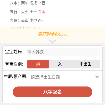
八字：丙午 戊戌 辛酉
五行：火火 土土
金金
方位：南南 中中 西西
五行缺什么：木 水
展开剩余的55%
生肖
：马
五行分析：五行【金旺】【火旺】【土旺】【
缺木
】
宝宝姓氏:
【缺水】，年命
纳音
五行是【天河水】，年干支为【丙
午】，日主天干为【金】
宝宝性别:
男
女
未出生
阳历2026-10-14出生，出生1年9个月20天后起运，阳历
2028-08-03后起运
生辰/预产期:
大运干支：戊申 戊午 戊辰 戊寅 戊子 戊戌 戊申 戊午 戊
辰
八字起名
交运年份：
2028 2038 2048 2058 2068 2078 2088 2098 2108