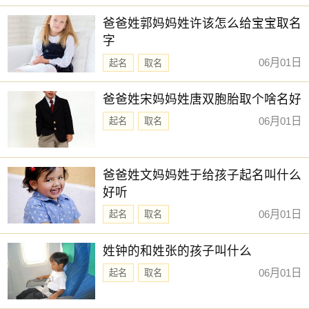
新生儿取名
【乐川】 【书智】 【乔雅】 【可清】
爸爸姓郭妈妈姓许该怎么给宝宝取名
【予诺】 【亦君】 【乐诗】 【乔毅】
字
【其书】 【俞昭】 【冬瑶】 【乐钧】
06月01日
起名
取名
【亦航】 【冉婕】 【亦勋】 【云碧】
爸爸姓宋妈妈姓唐双胞胎取个啥名好
【乐渝】 【兰琳】 【净秋】 【亦洋】
06月01日
起名
取名
【云琪】 【兰佩】 【函琪】 【乔苒】
【佩琼】 【之学】 【乐绮】 【冰洋】
【兆佳】 【书闻】 【云惟】 【云昕】
爸爸姓文妈妈姓于给孩子起名叫什么
好听
赐子好名，能伴子一生。想给宝宝取一个好名字吗？选
择下方的
【宝宝起名】
，为孩子起一个吉利的好名字吧。
06月01日
起名
取名
姓钟的和姓张的孩子叫什么
06月01日
起名
取名