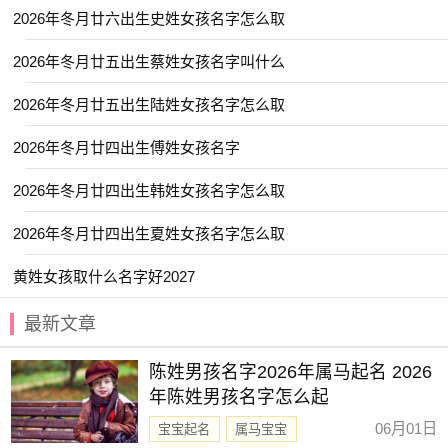
2026年冬月廿六出生史姓女孩名字怎么取
【云谣】 【书睿】 【书娴】 【亦闲】
【其晟】 【云昕】 【书敏】 【东璟】
2026年冬月廿五出生蔡姓女孩名字叫什么
【亭然】 【云枫】 【书言】 【佳昊】
2026年冬月廿五出生陆姓女孩名字怎么取
【仰浩】 【元捷】 【华琪】 【乐淳】
2026年冬月廿四出生傅姓女孩名字
【云晏】 【书承】 【书弘】 【云轼】
【冰颜】 【书颜】 【优艺】 【书言】
2026年冬月廿四出生韩姓女孩名字怎么取
【予欣】 【依雯】 【云浩】 【元姝】
2026年冬月廿四出生夏姓女孩名字怎么取
【云溪】 【义瑶】 【允廷】 【书蕴】
黄姓女孩取什么名字好2027
【亦仁】 【丞博】 【云易】 【予清】
最新文章
【书梦】 【冰莹】 【伊然】 【仕淇】
【元清】 【乐淳】 【亦洋】 【云涵】
陈姓男孩名字2026年属马起名 2026
【佩娴】 【初岚】 【乐洋】 【佳辰】
年陈姓男孩名字怎么起
【乐博】 【卿林】 【云溪】 【云栋】
06月01日
宝宝起名
属马宝宝