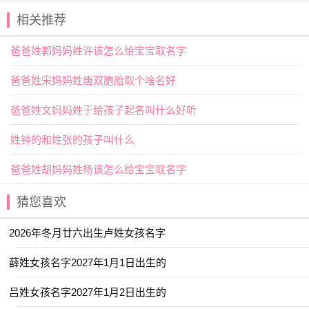
交运年龄：3岁 13岁 23岁 33岁 43岁 53岁 63岁 73岁 83
相关推荐
岁
爸爸姓郭妈妈姓许该怎么给宝宝取名字
2026年10月14号出生夏姓宝宝取名
叫什么宜用字
爸爸姓宋妈妈姓唐双胞胎取个啥名好
【陇】甘肃省的简称。通“隆”，盛,多。 用作
人名
意指象
爸爸姓文妈妈姓于给孩子起名叫什么好听
征兴盛、吉利、德高望重之义；
姓钟的和姓张的孩子叫什么
【召】指召唤，召致，引来。用作人名意指具有领导才
能、组织能力之义；
爸爸姓胡妈妈姓杨该怎么给宝宝取名字
2026年10月14号出生夏姓宝宝取名
叫什么好名字推荐
猜您喜欢
【书语】 【伽茵】 【云涵】 【于渊】
2026年冬月廿六出生卢姓女孩名字
【佳琪】 【云琪】 【亦明】 【一棠】
薛姓女孩名字2027年1月1日出生的
【卿莞】 【亦闲】 【丞名】 【亦君】
吕姓女孩名字2027年1月2日出生的
【予初】 【元芷】 【以晗】 【书智】