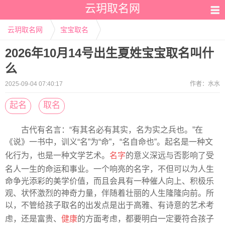
云玥取名网
云玥取名网
宝宝取名
2026年10月14号出生夏姓宝宝取名叫什
么
2025-09-04 07:40:17
作者：
水水
起名
取名
古代有名言：“有其名必有其实，名为实之兵也。”在
《说》一书中，训义“名”为“命”，“名自命也”。起名是一种文
化行为，也是一种文学艺术。
名字
的意义深远与否影响了受
名人一生的命运和事业。一个响亮的名字，不但可以为人生
命争光添彩的美学价值，而且会具有一种催人向上、积极乐
观、状怀激烈的神奇力量，伴随着壮丽的人生隆隆向前。所
以，不管给孩子取名的出发点是出于高雅、有诗意的艺术考
虑，还是富贵、
健康
的方面考虑，都要明白一定要符合孩子