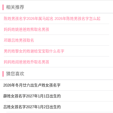
2026年九月初三出生邵姓男孩名字
相关推荐
叫什么宜用字
陈姓男孩名字2026年属马起名 2026年陈姓男孩名字怎么起
【彰】指明显，显著，文采美盛鲜明，如彰显；也指显
著、表扬。用作人名意指有学问、有才能、
正直
之义；
妈妈姓姚爸爸姓熊取名男孩
【慷】本义是情绪激昂意，也可表示人大方、热诚、大
邓跟吕姓男孩取名
度。比如起名用字慷乐、慷睿、慷坤。用作人名意指爽快、
大度、高贵的
品格
之义；
男的姓黎女的姓谢给宝宝取什么名字
2026年九月初三出生邵姓男孩名字
妈妈姓阎爸爸姓乔取名男孩
叫什么好名字推荐
猜您喜欢
【乐淳】 【楚越】 【岳琪】 【书承】
【煦晨】 【景梵】 【铖昊】 【晗尹】
2026年冬月廿六出生卢姓女孩名字
【居易】 【文舟】 【亦仁】 【学易】
薛姓女孩名字2027年1月1日出生的
【星沉】 【棋轩】 【凡阳】 【锦誉】
吕姓女孩名字2027年1月2日出生的
【霖铭】 【崇宁】 【宸知】 【韬玉】