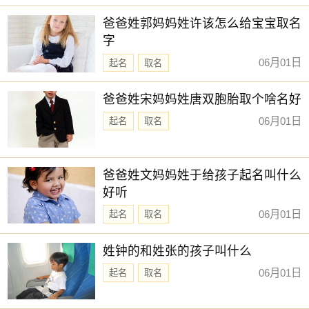
新生儿取名
【嘉彦】 【柏羲】 【翊冬】 【翊德】
爸爸姓郭妈妈姓许该怎么给宝宝取名
【学致】 【景赫】 【骐霖】 【承煜】
字
【梓乔】 【源皓】 【翊亭】 【翊群】
06月01日
起名
取名
【淘菘】 【昱祺】 【胜锦】 【俞昭】
爸爸姓宋妈妈姓唐双胞胎取个啥名好
【乐川】 【潮鸣】 【灵杰】 【卓远】
06月01日
起名
取名
【墨林】 【旭辰】 【亦洋】 【易宇】
【日晞】 【深星】 【承熙】 【嘉谦】
赐子好名，能伴子一生。想给宝宝取一个好名字吗？选
爸爸姓文妈妈姓于给孩子起名叫什么
择下方的
【宝宝起名】
，为孩子起一个吉利的好名字吧。
好听
06月01日
起名
取名
姓钟的和姓张的孩子叫什么
06月01日
起名
取名