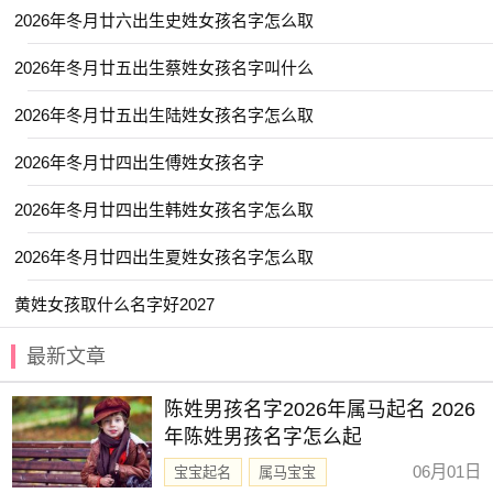
【铭恩】 【斯咏】 【道风】 【齐杨】
2026年冬月廿六出生史姓女孩名字怎么取
【涵雷】 【云易】 【东璟】 【诚颢】
2026年冬月廿五出生蔡姓女孩名字叫什么
【玮航】 【思澈】 【云栋】 【昱昕】
2026年冬月廿五出生陆姓女孩名字怎么取
【洋锦】 【凌栩】 【崇善】 【堇扬】
2026年冬月廿四出生傅姓女孩名字
【知遥】 【溪南】 【少禹】 【远之】
【山澜】 【翊晗】 【允廷】 【渝凡】
2026年冬月廿四出生韩姓女孩名字怎么取
【阳舒】 【予初】 【承显】 【尚昕】
2026年冬月廿四出生夏姓女孩名字怎么取
【云浩】 【尚霖】 【锦腾】 【鹤琦】
黄姓女孩取什么名字好2027
【知勇】 【翊金】 【浩予】 【宸昭】
最新文章
【忆君】 【明诺】 【锦容】 【书蕴】
【深华】 【羽墨】 【翊威】 【梧伟】
陈姓男孩名字2026年属马起名 2026
【淇岩】 【羽熙】 【于渊】 【炯丞】
年陈姓男孩名字怎么起
【熙嘉】 【翊佐】 【尹黎】 【子玮】
06月01日
宝宝起名
属马宝宝