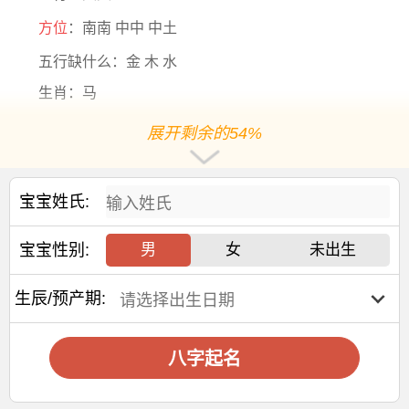
方位
：南南 中中 中土
五行缺什么：金 木 水
生肖：马
五行分析：五行【土旺】【缺金】【缺木】【缺水】，
展开剩余的54%
年命纳音五行是【天河水】，年干支为【丙午】，日主天干
为【土】
阳历2026-10-12出生，出生8年11个月0天后起运，阳历
宝宝姓氏:
2035-09-12后起运
宝宝性别:
男
女
未出生
大运干支：乙卯 乙丑 乙亥 乙酉 乙未 乙巳 乙卯 乙丑 乙
亥
生辰/预产期:
交运年份：
2035 2045 2055 2065 2075 2085 2095 2105 2115
八字起名
交运
年龄
：10岁 20岁 30岁 40岁 50岁 60岁 70岁 80
岁 90岁