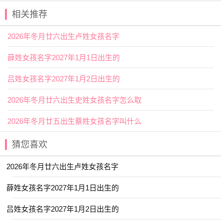
2026年六月廿五出生石姓女孩名字
相关推荐
宜用字
2026年冬月廿六出生卢姓女孩名字
【佩】系在衣带上的玉饰；挂，带；钦佩，敬仰；携
带，随身拿着。用作
人名
意指风度翩翩、文雅、才华横溢之
薛姓女孩名字2027年1月1日出生的
义；
吕姓女孩名字2027年1月2日出生的
【尚】指尊崇、久远、差不多等意思。也意为尊崇、推
崇、尊重。用作人名意指高尚的品质、尊贵高雅、理想远
2026年冬月廿六出生史姓女孩名字怎么取
大、尊重他人之义；
2026年冬月廿五出生蔡姓女孩名字叫什么
2026年六月廿五出生石姓女孩名字
好名字推荐
猜您喜欢
【夏荷】 【可贞】 【慧乔】 【晞辰】
2026年冬月廿六出生卢姓女孩名字
【皙然】 【晴羽】 【琬郡】 【宛迎】
薛姓女孩名字2027年1月1日出生的
【瑞希】 【屹瑶】 【韵瑾】 【桐华】
吕姓女孩名字2027年1月2日出生的
【童夕】 【芷熙】 【琳紫】 【舒玥】