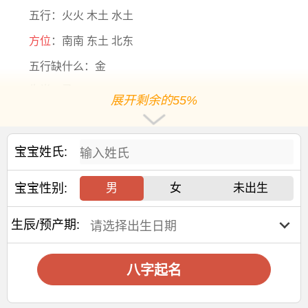
五行：火火 木土 水土
方位
：南南 东土 北东
五行缺什么：金
生肖：马
展开剩余的55%
五行分析：五行【火旺】【土旺】【缺金】，年命
纳音
五行是【
天河水
】，年干支为【丙午】，日主天干为【水】
宝宝姓氏:
阳历2026-8-7出生，出生10年2个月10天后起运，阳历
2036-10-17后起运
宝宝性别:
男
女
未出生
大运干支：丙辰 丙寅 丙子 丙戌 丙申 丙午 丙辰 丙寅 丙
子
生辰/预产期:
交运年份：
2036 2046 2056 2066 2076 2086 2096 2106 2116
八字起名
交运年龄：11岁 21岁 31岁 41岁 51岁 61岁 71岁 81
岁 91岁