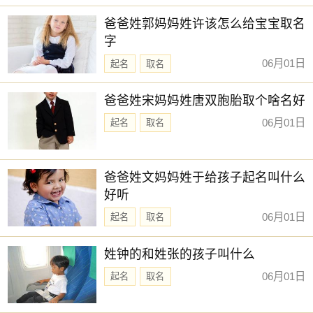
【畅霏】 【子念】 【文墨】 【念芙】
新生儿取名
爸爸姓郭妈妈姓许该怎么给宝宝取名
【与夏】 【棠姗】 【之夏】 【予清】
字
【曼雪】 【景娴】 【晨雅】 【璟芊】
06月01日
起名
取名
【云涵】 【云谣】 【维心】 【雪蕙】
爸爸姓宋妈妈姓唐双胞胎取个啥名好
【羽阳】 【诗暮】 【湘灵】 【锦容】
06月01日
【乔苒】 【艺谨】 【含湘】 【书颜】
起名
取名
【书娴】 【曼殊】 【梓雯】 【雨菡】
【昱珊】 【新亭】 【昀遥】 【箐瑶】
爸爸姓文妈妈姓于给孩子起名叫什么
好听
赐子好名，能伴子一生。想给宝宝取一个好名字吗？选
择下方的
【宝宝起名】
，为孩子起一个吉利的好名字吧。
06月01日
起名
取名
姓钟的和姓张的孩子叫什么
06月01日
起名
取名