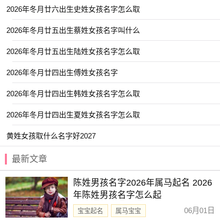
【宣淇】 【晶菲】 【芷音】 【舒悦】
2026年冬月廿六出生史姓女孩名字怎么取
【艺茹】 【瑾宣】 【星源】 【毓娴】
2026年冬月廿五出生蔡姓女孩名字叫什么
【歆妍】 【安盈】 【慕思】 【尹黎】
2026年冬月廿五出生陆姓女孩名字怎么取
【金慧】 【金莹】 【筱乐】 【霞姝】
2026年冬月廿四出生傅姓女孩名字
【嘉彦】 【子璎】 【诗渝】 【亦闲】
【静枫】 【梦溪】 【梦言】 【乐淳】
2026年冬月廿四出生韩姓女孩名字怎么取
【宛清】 【忆君】 【宜珊】 【金卿】
2026年冬月廿四出生夏姓女孩名字怎么取
【月蕊】 【伊然】 【清苒】 【园雯】
黄姓女孩取什么名字好2027
【宣霖】 【栩如】 【予欣】 【琪筝】
【简溪】 【林霏】 【颖歆】 【安怡】
最新文章
【惜时】 【金虹】 【惜颜】 【曼婷】
陈姓男孩名字2026年属马起名 2026
【日晞】 【清悠】 【菡微】 【以晗】
年陈姓男孩名字怎么起
【书语】 【祐禾】 【昕蕾】 【妙桐】
06月01日
宝宝起名
属马宝宝