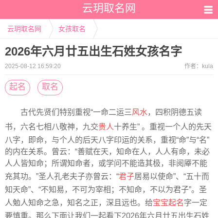
云玥取名网
云玥取名网
女孩取名
2026年六月廿五出生石姓女孩名字
2025-08-12 16:59:20
作者：
kula
起名
取名
古代先贤们特别重视“一命二运三
风水
，四积阴德五读
书，六名七相八敬神，九交
贵人
十养生” 。重视一个人的先天
八字，即命，与个人的后天八字印运的关系，重视“命”与“名”
的内在关系。曾云：“善赋在天，知命在人，人人有命，未必
人人皆知命；所谓知命者，或学问不能造其极，非阅厣不能
充其功。”圣人孔老夫子亦曾云：“
君子
居易以使命”、“五十而
知天命”、“不知易，不可为宰相；不知命，不以为君子”。圣
人勉人知命之急，知名之正，深且远也。给
宝宝起名
字一定
要慎重。那么下面让我们一起看下2026年六月廿五出生石姓