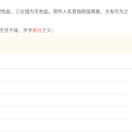
绿色盐，三价镱为无色盐。用作人名意指刚强勇敢、大有可为之
、无坚不摧、步步
高升
之义；