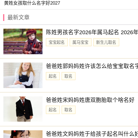
【子遇】 【宣霖】 【堇扬】 【其书】
黄姓女孩取什么名字好2027
【书弘】 【卓远】 【与夏】 【云易】
最新文章
【宏昱】 【亦闲】 【乐淳】 【乐钧】
陈姓男孩名字2026年属马起名 202
【嘉丞】 【云昕】 【子瑞】 【尚霖】
宝宝起名
属马宝宝
新生儿取名
赐子好名，能伴子一生。想给宝宝取一个好名字吗？选择
爸爸姓郭妈妈姓许该怎么给宝宝取名
起名
取名
爸爸姓宋妈妈姓唐双胞胎取个啥名好
起名
取名
爸爸姓文妈妈姓于给孩子起名叫什么