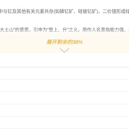
中与钇及其他有关元素共存(如磷钇矿、硅铍钇矿)，二价镱形成
大土山”的意思，引申为“登上、升”之义。用作人名意指能力强
展开剩余的38%