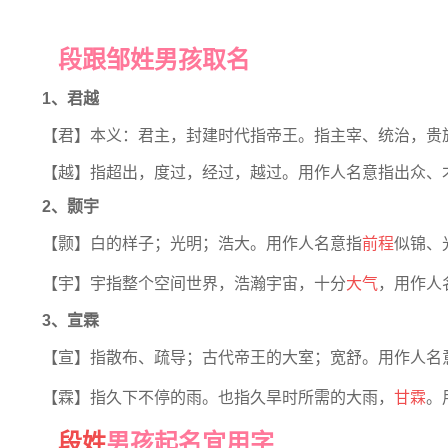
段跟邹姓男孩取名
1、君越
【君】本义：君主，封建时代指帝王。指主宰、统治，贵
【越】指超出，度过，经过，越过。用作人名意指出众、
2、颢宇
【颢】白的样子；光明；浩大。用作人名意指
前程
似锦、
【宇】宇指整个空间世界，浩瀚宇宙，十分
大气
，用作人
3、宣霖
【宣】指散布、疏导；古代帝王的大室；宽舒。用作人名
【霖】指久下不停的雨。也指久旱时所需的大雨，
甘霖
。
段姓
男孩起名宜用字