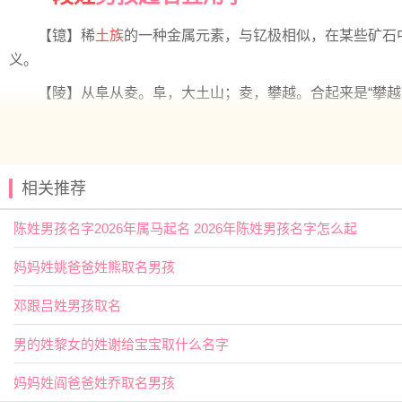
【镱】稀
土族
的一种金属元素，与钇极相似，在某些矿石
义。
【陵】从阜从夌。阜，大土山；夌，攀越。合起来是“攀越
段姓男孩取名热门精选
【子沐】 【书智】 【允廷】 【嘉谦】
相关推荐
【乐洋】 【川旭】 【宏希】 【宸泽】
【子晟】 【尚昕】 【冰洋】 【展融】
陈姓男孩名字2026年属马起名 2026年陈姓男孩名字怎么起
【云溪】 【岳琪】 【博阳】 【凯弈】
妈妈姓姚爸爸姓熊取名男孩
【宸知】 【亦明】 【佳昊】 【乔毅】
邓跟吕姓男孩取名
【嘉烨】 【尚林】 【学云】 【凡阳】
男的姓黎女的姓谢给宝宝取什么名字
【丞名】 【嵩云】 【宸毅】 【家沐】
【初元】 【兆佳】 【巍源】 【子念】
妈妈姓阎爸爸姓乔取名男孩