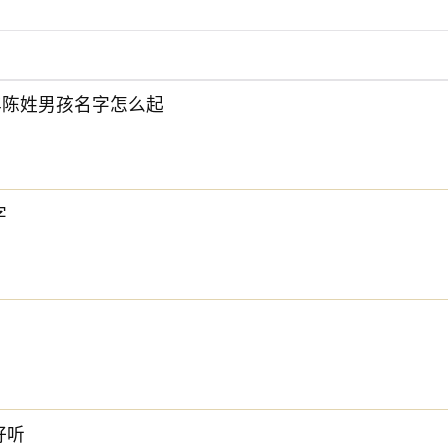
6年陈姓男孩名字怎么起
下方的
【宝宝起名】
，为孩子起一个吉利的好名字吧。
字
好听