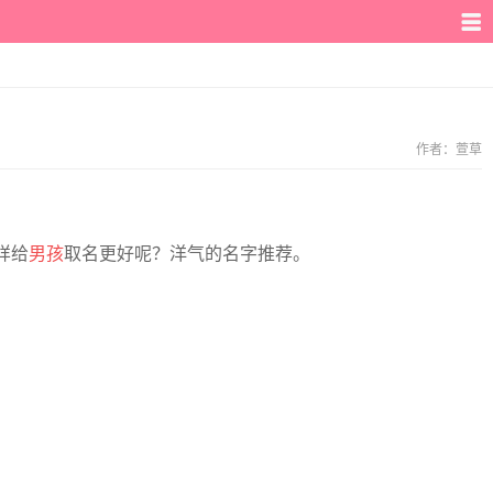
作者：
萱草
样给
男孩
取名更好呢？洋气的名字推荐。