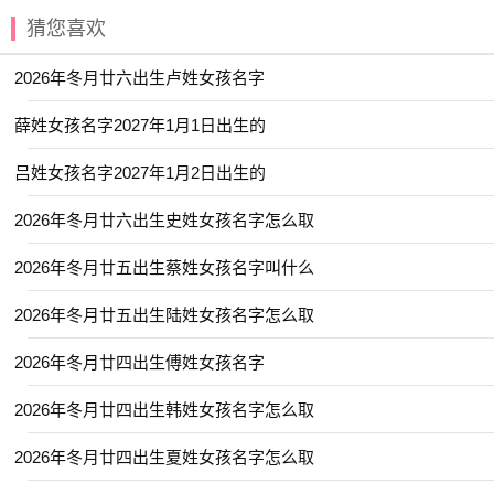
【俞昭】 【居易】 【宸夕】 【书言】
猜您喜欢
【君语】 【嘉彦】 【其晟】 【咏逍】
2026年冬月廿六出生卢姓女孩名字
【亦君】 【尚知】 【元捷】 【亦洋】
【启书】 【岳钟】 【元清】 【学易】
薛姓女孩名字2027年1月1日出生的
【嘉承】 【云栋】 【乐博】 【崇宁】
吕姓女孩名字2027年1月2日出生的
【天锦】 【予初】 【书闻】 【墨林】
2026年冬月廿六出生史姓女孩名字怎么取
【亦航】 【亦仁】 【君庭】 【云涵】
2026年冬月廿五出生蔡姓女孩名字叫什么
【亦勋】 【云惟】 【崇善】 【宸晓】
【尹黎】 【君越】 【哲羽】 【子玮】
2026年冬月廿五出生陆姓女孩名字怎么取
【博知】 【书睿】 【少禹】 【云浩】
2026年冬月廿四出生傅姓女孩名字
【博凡】 【之学】 【书承】 【宸予】
2026年冬月廿四出生韩姓女孩名字怎么取
【子榆】 【寒曦】 【东璟】 【丞博】
2026年冬月廿四出生夏姓女孩名字怎么取
【佳辰】 【凌栩】 【书蕴】 【子乐】