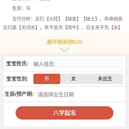
生肖：马
五行分析：五行【火旺】【缺金】【缺土】，年命
纳音
五行
是【天河水】，年干支为【丙午】，日主天干为【水】
阳历2026-7-7出生，出生10年4个月10天后起运，阳历
展开剩余的52%
2036-11-17后起运
大运干支：丙辰 丙寅 丙子 丙戌 丙申 丙午 丙辰 丙寅 丙
子
宝宝姓氏:
交运年份：
2036 2046 2056 2066 2076 2086 2096 2106 2116
宝宝性别:
男
女
未出生
交运
年龄
：11岁 21岁 31岁 41岁 51岁 61岁 71岁 81
生辰/预产期:
岁 91岁
2026年五月廿三出生白姓女孩名字
八字起名
宜用字
【速】指速度或速度快用作人名意指反应快、敏捷、思