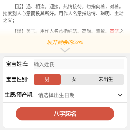
【迎】遇、相逢，迎接，热情接待，也指向着，对着。
揣度别人心意而投其所好。用作人名意指热情、聪明、主动
之义；
【琰】美玉。用作人名意指纯洁、高尚、雅致、
高洁
之
义；
展开剩余的53%
任姓女孩名字2025年10月怎么取好
名字推荐
宝宝姓氏:
【娇涵】 【妙桐】 【心乐】 【予欣】
【园雯】 【君娣】 【嘉微】 【乔苒】
宝宝性别:
男
女
未出生
【书娴】 【冰莹】 【云涵】 【妍晞】
生辰/预产期:
【宛依】 【恩雨】 【元雅】 【云昕】
【书智】 【子乐】 【善怡】 【予诺】
八字起名
【彤冉】 【婉筠】 【忻玉】 【恩雅】
【子颖】 【思雅】 【书颜】 【姝彤】