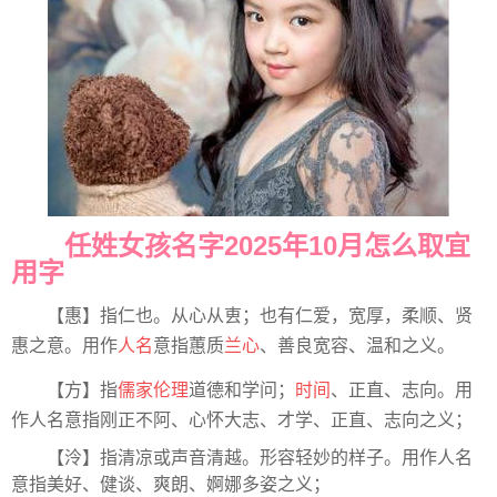
任姓女孩名字2025年10月怎么取宜
用字
【惠】指仁也。从心从叀；也有仁爱，宽厚，柔顺、贤
惠之意。用作
人名
意指蕙质
兰心
、善良宽容、温和之义。
【方】指
儒家
伦理
道德和学问；
时间
、正直、志向。用
作人名意指刚正不阿、心怀大志、才学、正直、志向之义；
【泠】指清凉或声音清越。形容轻妙的样子。用作人名
意指美好、健谈、爽朗、婀娜多姿之义；