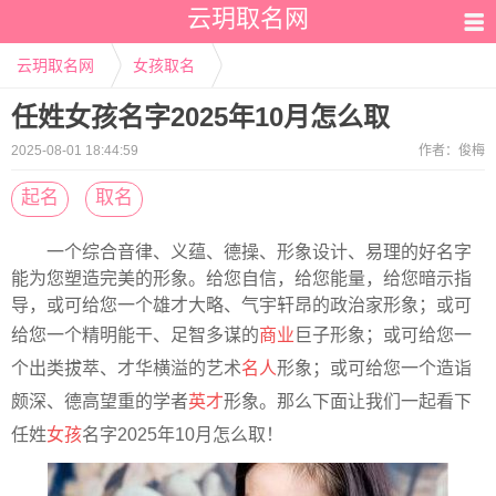
云玥取名网
云玥取名网
女孩取名
任姓女孩名字2025年10月怎么取
2025-08-01 18:44:59
作者：
俊梅
起名
取名
一个综合音律、义蕴、德操、形象设计、易理的好名字
能为您塑造完美的形象。给您自信，给您能量，给您暗示指
导，或可给您一个雄才大略、气宇轩昂的政治家形象；或可
给您一个精明能干、足智多谋的
商业
巨子形象；或可给您一
个出类拔萃、才华横溢的艺术
名人
形象；或可给您一个造诣
颇深、德高望重的学者
英才
形象。那么下面让我们一起看下
任姓
女孩
名字2025年10月怎么取！