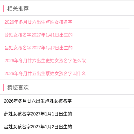
【希园】 【义瑶】 【乐淳】 【亦君】
相关推荐
【卿林】 【亭然】 【悦诗】 【奕言】
2026年冬月廿六出生卢姓女孩名字
【华琪】 【夏淼】 【婷曼】 【君芝】
薛姓女孩名字2027年1月1日出生的
【云琪】 【书言】 【宛央】 【姿琪】
吕姓女孩名字2027年1月2日出生的
【悠琼】 【心萌】 【岚月】 【尹黎】
【子璎】 【念清】 【家影】 【嘉彦】
2026年冬月廿六出生史姓女孩名字怎么取
【思斓】 【亦洋】 【含湘】 【忆君】
2026年冬月廿五出生蔡姓女孩名字叫什么
【元芷】 【佳昕】 【姝霏】 【宸晓】
猜您喜欢
【与夏】 【予清】 【婉吟】 【元姝】
【冉婕】 【安娴】 【庭菡】 【可清】
2026年冬月廿六出生卢姓女孩名字
【净秋】 【和雅】 【嘉婷】 【宛清】
薛姓女孩名字2027年1月1日出生的
【安琦】 【初岚】 【嘉宜】 【函琪】
吕姓女孩名字2027年1月2日出生的
【安盈】 【念初】 【云谣】 【妍若】