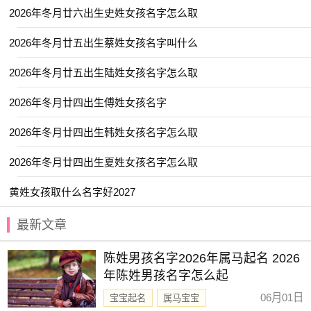
2026年冬月廿六出生史姓女孩名字怎么取
【依雯】 【念秋】 【向菲】 【思桐】
【佳琪】 【姗颖】 【思茉】 【一棠】
2026年冬月廿五出生蔡姓女孩名字叫什么
【冰颜】 【乐诗】 【云雅】 【屹瑶】
2026年冬月廿五出生陆姓女孩名字怎么取
【安怡】 【婷书】 【忆楠】 【含蕾】
2026年冬月廿四出生傅姓女孩名字
【卿莞】 【云溪】 【亦闲】 【宇舒】
2026年冬月廿四出生韩姓女孩名字怎么取
【园妙】 【忆遥】 【岳琪】 【伽茵】
【云碧】 【妍美】 【念芙】 【宜珊】
2026年冬月廿四出生夏姓女孩名字怎么取
【彤桦】 【嫒晗】 【书梦】 【悦霖】
黄姓女孩取什么名字好2027
【夏婉】 【悠冉】 【子箐】 【冬瑶】
最新文章
【君语】 【之夏】 【乐渝】 【今夏】
【书敏】 【佩琼】 【乔雅】 【崇宁】
陈姓男孩名字2026年属马起名 2026
【佩娴】 【妍华】 【兰佩】 【天锦】
年陈姓男孩名字怎么起
【伊然】 【思悠】 【嘉恬】 【子念】
06月01日
宝宝起名
属马宝宝