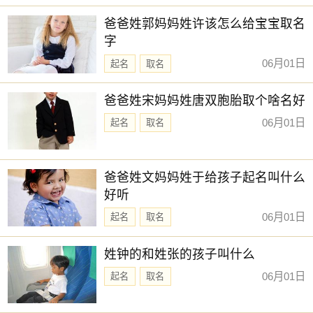
新生儿取名
【宣淇】 【宣霖】 【希怡】 【宜含】
爸爸姓郭妈妈姓许该怎么给宝宝取名
【临夏】 【夏荷】 【书语】 【可贞】
字
【思苑】 【娉亭】 【可菲】 【临悠】
06月01日
起名
取名
【姝莞】 【兰琳】 【以晗】 【宸夕】
爸爸姓宋妈妈姓唐双胞胎取个啥名好
【念君】 【乐绮】
06月01日
起名
取名
赐子好名，能伴子一生。想给宝宝取一个好名字吗？选
择下方的
【宝宝起名】
，为孩子起一个吉利的好名字吧。
爸爸姓文妈妈姓于给孩子起名叫什么
好听
06月01日
起名
取名
姓钟的和姓张的孩子叫什么
06月01日
起名
取名