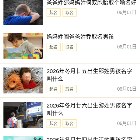
爸爸姓邵妈妈姓何双胞胎取个啥名好
06月01日
起名
取名
妈妈姓阎爸爸姓乔取名男孩
06月01日
起名
取名
2026年冬月廿五出生邵姓男孩名字
叫什么
06月01日
起名
取名
2026年冬月廿六出生黎姓男孩名字
叫什么
06月01日
起名
取名