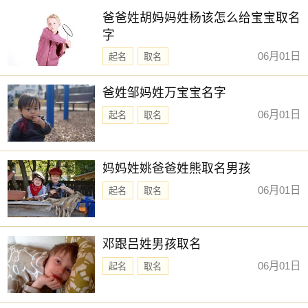
爸爸姓胡妈妈姓杨该怎么给宝宝取名
字
06月01日
起名
取名
爸姓邹妈姓万宝宝名字
06月01日
起名
取名
妈妈姓姚爸爸姓熊取名男孩
06月01日
起名
取名
邓跟吕姓男孩取名
06月01日
起名
取名