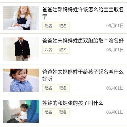
【乔苒】 【凯弈】 【与夏】 【书智】
新生儿取名
爸爸姓郭妈妈姓许该怎么给宝宝取名
【书睿】 【叶峻】 【书言】 【书闻】
字
【书娴】 【博凡】 【元清】 【乐洋】
06月01日
起名
取名
【佩娴】 【亦航】 【乔毅】 【予清】
【云琪】 【冰莹】 【书语】 【元雅】
爸爸姓宋妈妈姓唐双胞胎取个啥名好
【冰颜】 【元芷】 【华琪】 【乐善】
06月01日
起名
取名
赐子好名，能伴子一生。想给宝宝取一个好名字吗？选
择下方的
【宝宝起名】
，为孩子起一个吉利的好名字吧。
爸爸姓文妈妈姓于给孩子起名叫什么
好听
06月01日
起名
取名
姓钟的和姓张的孩子叫什么
06月01日
起名
取名