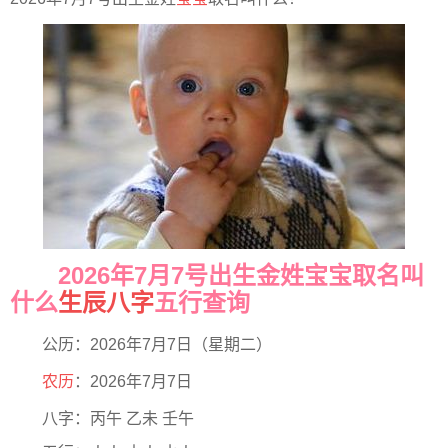
2026年7月7号出生金姓宝宝取名叫
什么
生辰八字
五行查询
公历：2026年7月7日（星期二）
农历
：2026年7月7日
八字：丙午 乙未 壬午