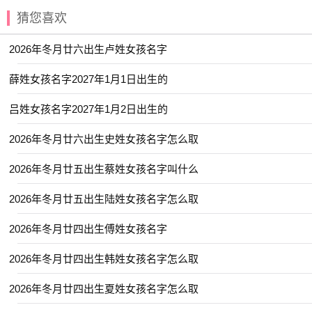
【宇舒】 【姝彤】 【予欣】 【娇涵】
猜您喜欢
【含湘】 【子颖】 【安冉】 【云溪】
2026年冬月廿六出生卢姓女孩名字
【宸夕】 【兰佩】 【嘉宜】 【君娣】
【元姝】 【佩娴】 【安盈】 【亭然】
薛姓女孩名字2027年1月1日出生的
【向菲】 【家影】 【宛央】 【云碧】
吕姓女孩名字2027年1月2日出生的
【宛依】 【书语】 【佩琼】 【子乐】
2026年冬月廿六出生史姓女孩名字怎么取
【夏婉】 【元雅】 【乔苒】 【宣霖】
2026年冬月廿五出生蔡姓女孩名字叫什么
【宣淇】 【伊然】 【宜珊】 【冬瑶】
【乐善】 【君语】 【善怡】 【今夏】
2026年冬月廿五出生陆姓女孩名字怎么取
【书娴】 【乐诗】 【义瑶】 【之夏】
2026年冬月廿四出生傅姓女孩名字
【函琪】 【宛清】 【妍华】 【书颜】
2026年冬月廿四出生韩姓女孩名字怎么取
【亦君】 【妙桐】 【净秋】 【夏荷】
【冰莹】 【书敏】 【书梦】 【安娴】
2026年冬月廿四出生夏姓女孩名字怎么取
【嘉恬】 【妍美】 【元芷】 【宜含】