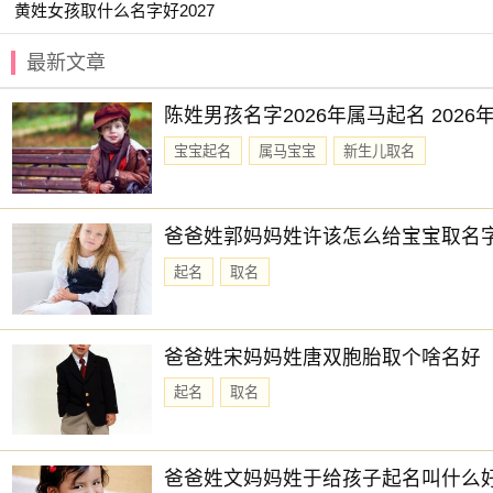
黄姓女孩取什么名字好2027
【夏淼】 【宸晓】 【子箐】 【宛迎】
最新文章
【园雯】 【书智】 【园妙】 【与夏】
【婉吟】 【嘉婷】 【婉筠】 【初岚】
陈姓男孩名字2026年属马起名 202
【书言】 【云谣】 【嘉彦】 【冰颜】
宝宝起名
属马宝宝
新生儿取名
【天锦】 【安怡】 【婷书】 【乔雅】
【屹瑶】 【依雯】 【云昕】 【子念】
爸爸姓郭妈妈姓许该怎么给宝宝取名
【乐渝】 【云雅】 【一棠】 【姗颖】
起名
取名
赐子好名，能伴子一生。想给宝宝取一个好名字吗？选择
爸爸姓宋妈妈姓唐双胞胎取个啥名好
起名
取名
爸爸姓文妈妈姓于给孩子起名叫什么