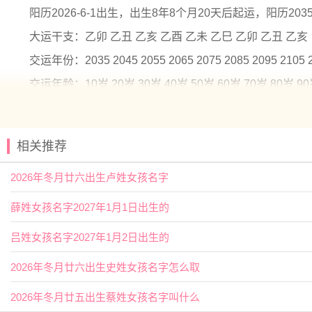
阳历2026-6-1出生，出生8年8个月20天后起运，阳历2035
大运干支：乙卯 乙丑 乙亥 乙酉 乙未 乙巳 乙卯 乙丑 乙亥
交运年份：2035 2045 2055 2065 2075 2085 2095 2105 
交运年龄：10岁 20岁 30岁 40岁 50岁 60岁 70岁 80岁 9
姜姓女孩名字2026年6月1日出生的
【倪】端，边际；小孩；头绪。用作
人名
意指可爱、聪慧
相关推荐
【灵】聪明，灵活；精神，反应敏捷，活动迅速，美好。
2026年冬月廿六出生卢姓女孩名字
姜姓女孩名字2026年6月1日出生的
薛姓女孩名字2027年1月1日出生的
【寒曦】 【予清】 【予诺】 【兰琳】
吕姓女孩名字2027年1月2日出生的
【佳琪】 【子璎】 【尹黎】 【卿莞】
2026年冬月廿六出生史姓女孩名字怎么取
【乐淳】 【奕言】 【亦闲】 【乐绮】
【云涵】 【含蕾】 【可贞】 【和雅】
2026年冬月廿五出生蔡姓女孩名字叫什么