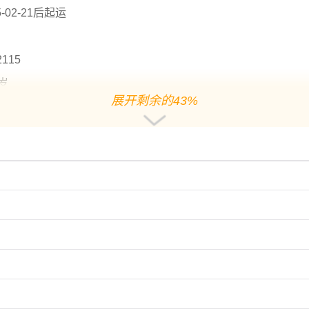
-02-21后起运
2115
0岁
展开剩余的43%
宜用字
、热心之义；
用作人名意指聪明伶俐、反应敏捷、娟秀；
好名字推荐