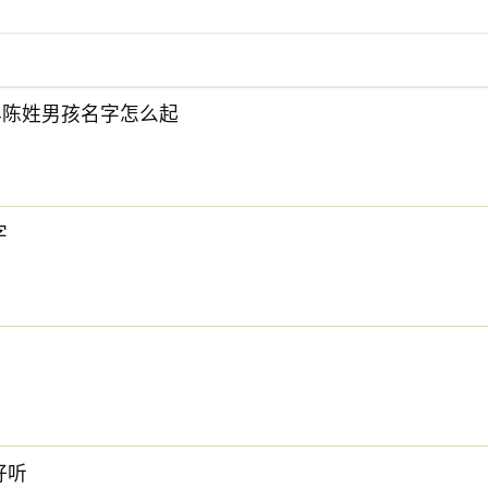
6年陈姓男孩名字怎么起
字
下方的
【宝宝起名】
，为孩子起一个吉利的好名字吧。
好听