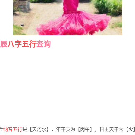
生辰
八字五行
查询
命
纳音五行
是【天河水】，年干支为【丙午】，日主天干为【火