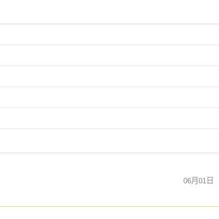
，公司名要吉祥，有财运。所谓，适合自己的才是最好的。想
06月01日