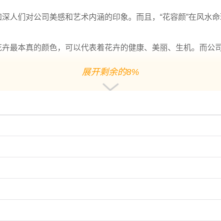
加深人们对公司美感和艺术内涵的印象。而且，“花容颜”在风水
花卉最本真的颜色，可以代表着花卉的健康、美丽、生机。而公司
展开剩余的8%
视为是能够提升公司名气和吸引客户的词语。再加上“灵”代表着
品位和成就。而且，“盛”与“世”都是能够招财进宝的吉祥字眼
上的好处
司的专业性和设计创意。而且，“花意”也可以代表着人们寻求美
风水命理上的作用。以上推荐的花卉公司名字，既具有高端大气
名字，让你的公司更有吸引力。