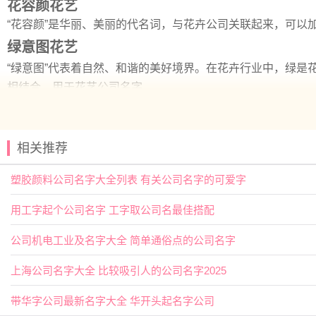
花容颜花艺
“花容颜”是华丽、美丽的代名词，与花卉公司关联起来，可以
绿意图花艺
“绿意图”代表着自然、和谐的美好境界。在花卉行业中，绿是
相结合，用于花艺公司名字。
雅灵花艺
雅、灵都是高贵、高雅的代名词。而且，“雅”在风水命理中被
司。
相关推荐
盛世花艺
塑胶颜料公司名字大全列表 有关公司名字的可爱字
“盛世”代表着
文化
和繁荣，用于花艺公司名字中代表着该公司的
力的行业，盛世花艺这个名字不仅有品牌含义，更有风水命理
用工字起个公司名字 工字取公司名最佳搭配
花意诗花艺
公司机电工业及名字大全 简单通俗点的公司名字
“花意诗”代表着文学和艺术的高雅与博大精深，代表着花艺公
人留下强烈的印象。
上海公司名字大全 比较吸引人的公司名字2025
总之，在选择花艺公司名字时，要注意品牌形象、市场营销和
带华字公司最新名字大全 华开头起名字公司
的花卉公司命名，可以参考以上这些名字，选择适合你公司的