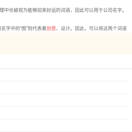
命理中也被视为能够招来好运的词语，因此可以用于公司名字。
名字中的“图”则代表着
创意
、设计。因此，可以将这两个词语
恰到好处的灵动和优美，这个名字非常适合高档大气的花卉公
，适合用于公司名字中。而花艺领域，也是一个充满激情和创造
好生活的愿望。这个名字非常适合大气高端的花卉公司，能够给
的品味，又能够为公司带来好的运势。如果你正在考虑要为你