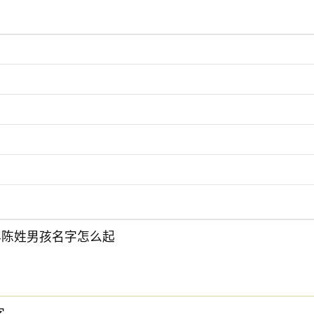
度了。在现实生活中，很多的生意人或老板要求名字要符合风水
一个吉利的好名字吧。
6年陈姓男孩名字怎么起