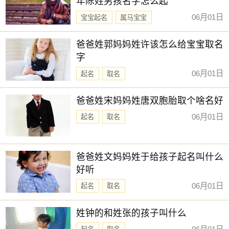
年陈姓男孩名字怎么起
赐子好名，能伴子一生。想给宝宝取一个好名字吗？选
择下方的
【宝宝起名】
，为孩子起一个吉利的好名字吧。
06月01日
宝宝起名
属马宝宝
新生儿取名
爸爸姓郭妈妈姓许该怎么给宝宝取名
字
06月01日
起名
取名
爸爸姓宋妈妈姓唐双胞胎取个啥名好
06月01日
起名
取名
爸爸姓文妈妈姓于给孩子起名叫什么
好听
06月01日
起名
取名
姓钟的和姓张的孩子叫什么