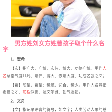
男方姓刘女方姓曹孩子取个什么名
字
1、宏希
【宏】指广大、广博、宏伟、博大、功德广博。用作
人
名
意指气度非凡、宏伟、博大、恢宏大度、功成名就之义；
【希】盼望，希望；稀疏，迎合，稀少。用作人名意指
希世之才、
前程
似锦、温文尔雅、朝气蓬勃。
2、文舟
【文】指记录语言的符号，如文字；人类劳动人果的总