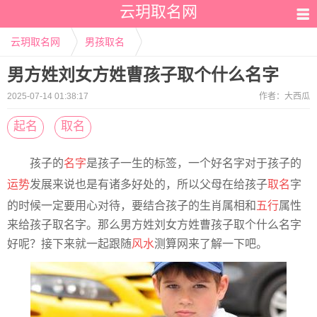
云玥取名网
云玥取名网
男孩取名
男方姓刘女方姓曹孩子取个什么名字
2025-07-14 01:38:17
作者：
大西瓜
起名
取名
孩子的
名字
是孩子一生的标签，一个好名字对于孩子的
运势
发展来说也是有诸多好处的，所以父母在给孩子
取名
字
的时候一定要用心对待，要结合孩子的生肖属相和
五行
属性
来给孩子取名字。那么男方姓刘女方姓曹孩子取个什么名字
好呢？接下来就一起跟随
风水
测算网来了解一下吧。