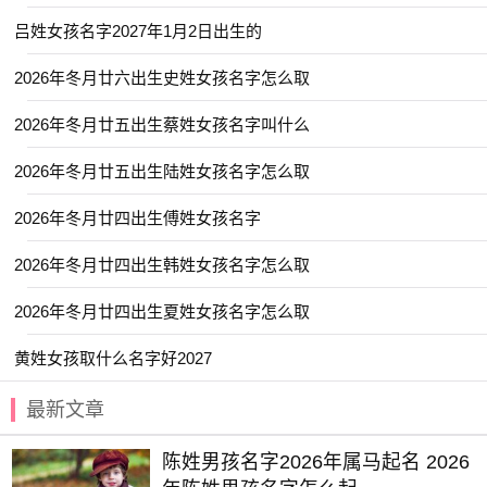
【兆佳】 【书娴】 【元芷】 【可清】
吕姓女孩名字2027年1月2日出生的
【书智】 【乔毅】 【书弘】 【临夏】
2026年冬月廿六出生史姓女孩名字怎么取
【乐钧】 【书颜】 【优艺】 【乐绮】
2026年冬月廿五出生蔡姓女孩名字叫什么
【初元】 【云晏】 【亦君】 【依雯】
【与夏】 【佳昊】 【亦洋】 【俞昭】
2026年冬月廿五出生陆姓女孩名字怎么取
【佳辰】 【卓远】 【云枫】 【亦闲】
2026年冬月廿四出生傅姓女孩名字
【亦仁】 【之夏】 【书言】 【乐淳】
2026年冬月廿四出生韩姓女孩名字怎么取
【仕淇】 【云雅】 【予清】 【东璟】
2026年冬月廿四出生夏姓女孩名字怎么取
【予初】 【冉婕】 【亦洋】 【其书】
【与夏】 【亦勋】 【仰浩】 【乔苒】
黄姓女孩取什么名字好2027
【卿林】 【书语】 【云溪】 【亦航】
最新文章
【书言】 【卿莞】 【书承】 【冰颜】
【佳昕】 【以晗】 【临悠】 【云碧】
陈姓男孩名字2026年属马起名 2026