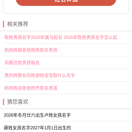
刘姓宝宝取名热门精选
【乐淳】 【一棠】 【云浩】 【亦君】
相关推荐
【书智】 【今夏】 【予诺】 【元雅】
【书敏】 【伽茵】 【冰莹】 【书睿】
陈姓男孩名字2026年属马起名 2026年陈姓男孩名字怎么起
【佩娴】 【云轼】 【乔雅】 【元姝】
妈妈姓姚爸爸姓熊取名男孩
【凯弈】 【冬瑶】 【乐善】 【云溪】
邓跟吕姓男孩取名
【元清】 【之学】 【兰佩】 【书梦】
男的姓黎女的姓谢给宝宝取什么名字
【乐善】 【佳琪】 【凌栩】 【乐洋】
【净秋】 【义瑶】 【乐诗】 【乐渝】
妈妈姓阎爸爸姓乔取名男孩
【其晟】 【允廷】 【书闻】 【书蕴】
猜您喜欢
【乐川】 【佩琼】 【伊然】 【于渊】
2026年冬月廿六出生卢姓女孩名字
【云栋】 【亦闲】 【亦昊】 【亦明】
【乐博】 【冰洋】 【初岚】 【博知】
薛姓女孩名字2027年1月1日出生的