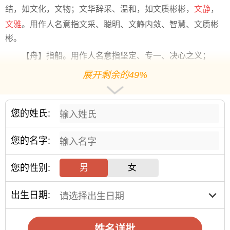
结，如文化，文物；文华辞采、温和，如文质彬彬，
文静
，
文雅
。用作人名意指文采、聪明、文静内敛、智慧、文质彬
彬。
【舟】指船。用作人名意指坚定、专一、决心之义；
3、依雯
展开剩余的49%
【依】指靠，仗赖；按照；顺从；亲密的样子。用作人
名意指可靠、值得信赖、品质好之义；
您的姓氏:
【雯】本义彩云。指成花纹状的云彩。用作人名意指美
丽、文静又有文采之义；
您的名字:
刘姓
宝宝
起名宜用字
您的性别:
男
女
【泽】指光泽、润泽。用作人名意指祥瑞、善良、恩
泽，恩惠，仁慈，善良之义；
出生日期:
【本】指草木的根，后指事物的根源，中心的，主要
的。用作人名意指初心、本心、委以重任之义；
姓名详批