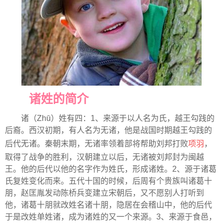
诸姓的简介
诸（Zhū）姓有四：1、来源于以人名为氏，越王勾践的
后裔。西汉初期，有人名为无诸，他是战国时期越王勾践的
后代无诸。秦朝末期，无诸率领着部将帮助刘邦打败
项羽
，
取得了战争的胜利，汉朝建立以后，无诸被刘邦封为闽越
王。他的后代以他的名字作为姓氏，形成诸姓。2、源于诸葛
氏复姓变化而来。五代十国的时候，后周有个贵族叫诸葛十
朋，赵匡胤发动陈桥兵变建立宋朝后，又不愿别人打听到
他，诸葛十朋就改姓名诸十朋，隐居在会稽山中，他的后代
于是改姓单姓诸，成为诸姓的又一个来源。3、来源于食邑，