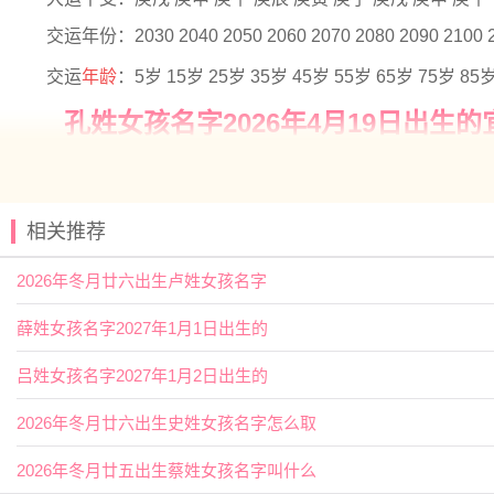
交运年份：2030 2040 2050 2060 2070 2080 2090 2100 
交运
年龄
：5岁 15岁 25岁 35岁 45岁 55岁 65岁 75岁 85
孔姓女孩名字2026年4月19日出生的
【维】指维护，保护；也指思维，判断。用作
人名
意指稳
【俐】指言语、动作之爽快，利落。用作人名意指爽快、
相关推荐
孔姓女孩名字2026年4月19日出生
2026年冬月廿六出生卢姓女孩名字
【夏荷】 【夏婉】 【初岚】 【子乐】
薛姓女孩名字2027年1月1日出生的
【嘉微】 【姝莞】 【净秋】 【书梦】
【妍若】 【书言】 【宇舒】 【以晗】
吕姓女孩名字2027年1月2日出生的
【嘉婷】 【乔苒】 【嘉宜】 【书智】
2026年冬月廿六出生史姓女孩名字怎么取
【姝霏】 【佩娴】 【乔雅】 【元芷】
2026年冬月廿五出生蔡姓女孩名字叫什么
【含蕾】 【冉婕】 【亦闲】 【卿林】