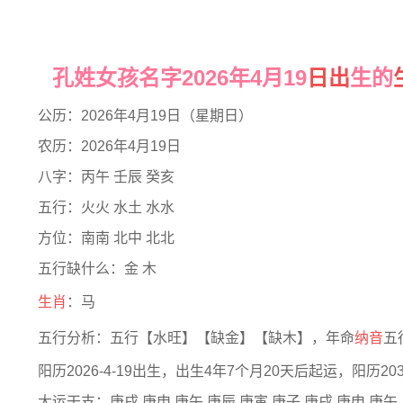
孔姓女孩名字2026年4月19
日出
生的
公历：2026年4月19日（星期日）
农历：2026年4月19日
八字：丙午 壬辰 癸亥
五行：火火 水土 水水
方位：南南 北中 北北
五行缺什么：金 木
生肖
：马
五行分析：五行【水旺】【缺金】【缺木】，年命
纳音
五
阳历2026-4-19出生，出生4年7个月20天后起运，阳历2030
大运干支：庚戌 庚申 庚午 庚辰 庚寅 庚子 庚戌 庚申 庚午