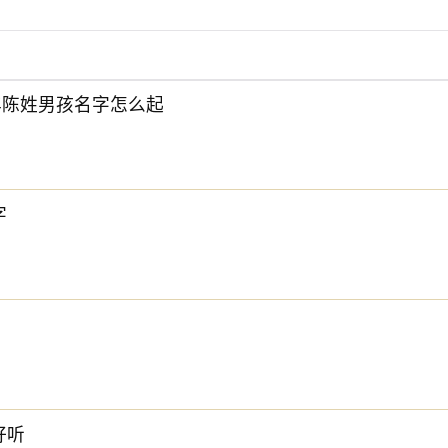
6年陈姓男孩名字怎么起
字
下方的
【宝宝起名】
，为孩子起一个吉利的好名字吧。
好听