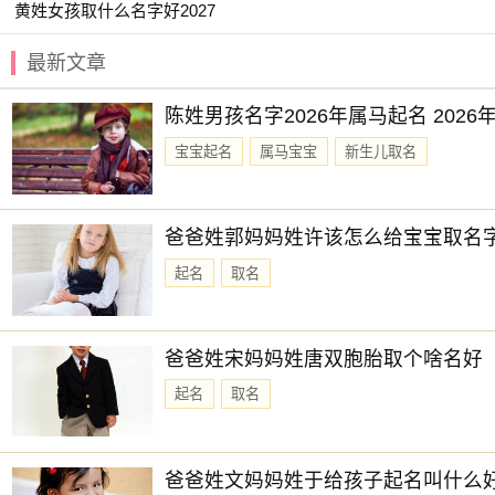
黄姓女孩取什么名字好2027
【元姝】 【兰琳】 【奕言】 【卿莞】
【临悠】 【亭然】 【书颜】 【园雯】
最新文章
【云昕】 【予欣】 【可清】 【子念】
陈姓男孩名字2026年属马起名 202
【妍美】 【妙桐】 【嘉彦】 【予诺】
宝宝起名
属马宝宝
新生儿取名
【姗颖】 【云涵】 【君芝】 【云琪】
【妍晞】 【兰佩】 【姿琪】 【华琪】
爸爸姓郭妈妈姓许该怎么给宝宝取名
赐子好名，能伴子一生。想给宝宝取一个好名字吗？选择
起名
取名
爸爸姓宋妈妈姓唐双胞胎取个啥名好
起名
取名
爸爸姓文妈妈姓于给孩子起名叫什么