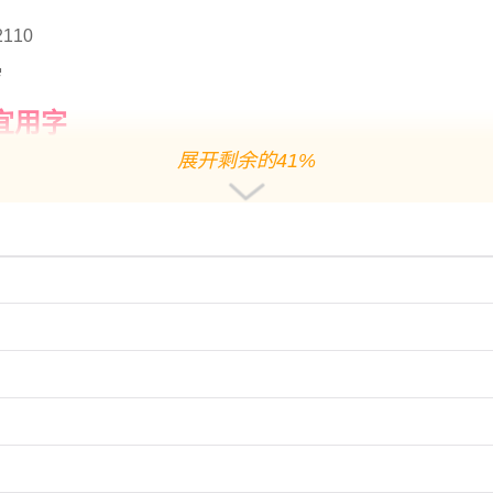
2110
岁
宜用字
展开剩余的41%
重、智谋、泰然自若之义；
机灵、乖巧利落之义；
的好名字推荐