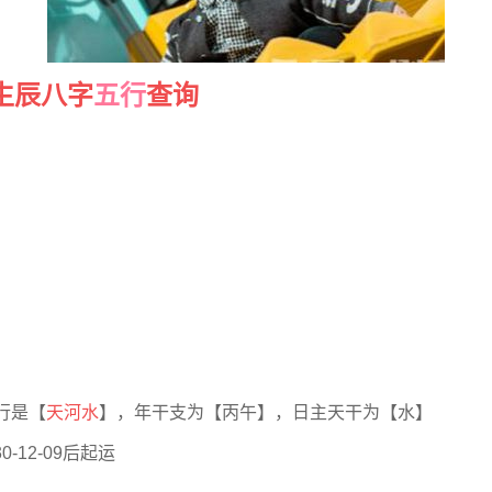
生辰八字
五行
查询
行是【
天河水
】，年干支为【丙午】，日主天干为【水】
-12-09后起运