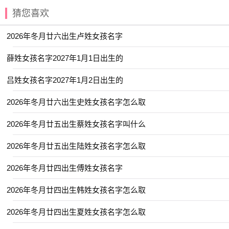
猜您喜欢
【乐善】 【予清】 【乐绮】 【书娴】
【娉亭】 【云雅】 【佳昕】 【姝彤】
2026年冬月廿六出生卢姓女孩名字
【书敏】 【天锦】 【冰莹】 【乐渝】
薛姓女孩名字2027年1月1日出生的
【妍华】 【含湘】 【冬瑶】 【一棠】
吕姓女孩名字2027年1月2日出生的
【依雯】 【君语】 【义瑶】 【可菲】
【婉吟】 【元雅】 【园妙】 【书语】
2026年冬月廿六出生史姓女孩名字怎么取
【善怡】 【嘉恬】 【娇涵】 【乐诗】
2026年冬月廿五出生蔡姓女孩名字叫什么
【子箐】 【亦洋】 【安冉】 【云谣】
2026年冬月廿五出生陆姓女孩名字怎么取
【婉筠】 【伊然】 【佳琪】 【和雅】
2026年冬月廿四出生傅姓女孩名字
【君娣】 【临夏】 【向菲】 【云溪】
【夏淼】 【函琪】 【今夏】 【之夏】
2026年冬月廿四出生韩姓女孩名字怎么取
【嫒晗】 【乐淳】 【冰颜】 【子璎】
2026年冬月廿四出生夏姓女孩名字怎么取
【佩琼】 【伽茵】 【与夏】 【亦君】