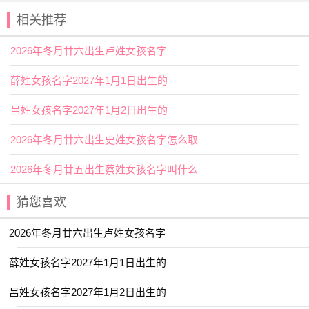
岁
相关推荐
2026年三月初四出生宋姓女孩名字
2026年冬月廿六出生卢姓女孩名字
宜用字
薛姓女孩名字2027年1月1日出生的
【俐】指言语、动作之爽快，利落。用作
人名
意指爽
快、机灵、乖巧利落之义；
吕姓女孩名字2027年1月2日出生的
【媛】指美女，有才能的美女。也指年轻。用作人名意
2026年冬月廿六出生史姓女孩名字怎么取
指美德、花容月貌、姿态优美之义；
2026年冬月廿五出生蔡姓女孩名字叫什么
2026年三月初四出生宋姓女孩名字
好名字推荐
猜您喜欢
【慕思】 【金虹】 【昀遥】 【琪筝】
2026年冬月廿六出生卢姓女孩名字
【曼婷】 【安盈】 【歆妍】 【毓娴】
薛姓女孩名字2027年1月1日出生的
【栩如】 【妙桐】 【祐禾】 【屹瑶】
【宣霖】 【金莹】 【书语】 【瑾宣】
吕姓女孩名字2027年1月2日出生的