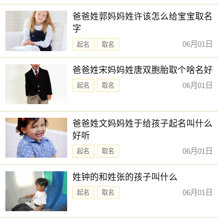
【书娴】 【霞姝】 【子璎】 【韵瑾】
新生儿取名
爸爸姓郭妈妈姓许该怎么给宝宝取名
【舒悦】 【景娴】 【菡微】 【念芙】
字
【忆君】 【箐瑶】 【亦闲】 【金慧】
06月01日
起名
取名
【维心】 【锦容】 【宛迎】 【芷熙】
【梓雯】 【静枫】 【简溪】 【尹黎】
爸爸姓宋妈妈姓唐双胞胎取个啥名好
【林霏】 【晶菲】 【乔苒】 【园雯】
06月01日
起名
取名
【皙然】 【诗暮】 【琬郡】 【晴羽】
【之夏】 【棠姗】 【艺谨】 【以晗】
爸爸姓文妈妈姓于给孩子起名叫什么
赐子好名，能伴子一生。想给宝宝取一个好名字吗？选
好听
择下方的
【宝宝起名】
，为孩子起一个吉利的好名字吧。
06月01日
起名
取名
姓钟的和姓张的孩子叫什么
06月01日
起名
取名