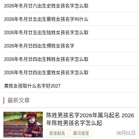
【琳紫】 【月蕊】 【书颜】 【桐华】
2026年冬月廿六出生史姓女孩名字怎么取
【昕蕾】 【筱乐】 【晞辰】 【瑞希】
2026年冬月廿五出生蔡姓女孩名字叫什么
【星源】 【嘉彦】 【梦言】 【金卿】
2026年冬月廿五出生陆姓女孩名字怎么取
【慧乔】 【可贞】 【含湘】 【予欣】
【艺茹】 【梦溪】 【与夏】 【羽阳】
2026年冬月廿四出生傅姓女孩名字
【云涵】 【诗渝】 【宣淇】 【宛清】
2026年冬月廿四出生韩姓女孩名字怎么取
【伊然】 【云谣】 【子念】 【童夕】
2026年冬月廿四出生夏姓女孩名字怎么取
【颖歆】 【湘灵】 【芷音】 【晨雅】
黄姓女孩取什么名字好2027
【璟芊】 【畅霏】 【夏荷】 【清悠】
【宜珊】 【安怡】 【曼雪】 【雨菡】
最新文章
【惜颜】 【乐淳】 【曼殊】 【昱珊】
陈姓男孩名字2026年属马起名 2026
【文墨】 【惜时】 【新亭】 【清苒】
年陈姓男孩名字怎么起
【舒玥】 【日晞】 【雪蕙】 【予清】
06月01日
宝宝起名
属马宝宝