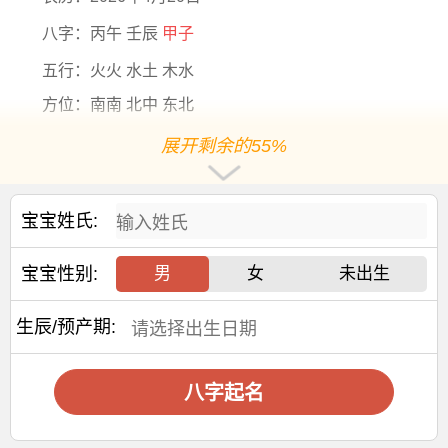
八字：丙午 壬辰
甲子
五行：火火 水土 木水
方位：南南 北中 东北
五行缺什么：金
展开剩余的55%
生肖：马
五行分析：五行【水旺】【火旺】【
缺金
】，年命纳音
宝宝姓氏:
五行是【天河水】，年干支为【丙午】，日主天干为【木】
阳历2026-4-20出生，出生4年11个月20天后起运，阳历
宝宝性别:
男
女
未出生
2031-04-09后起运
生辰/预产期:
大运干支：辛亥 辛酉 辛未 辛巳 辛卯 辛丑 辛亥 辛酉 辛
未
交运年份：
八字起名
2031 2041 2051 2061 2071 2081 2091 2101 2111
交运
年龄
：6岁 16岁 26岁 36岁 46岁 56岁 66岁 76岁 86