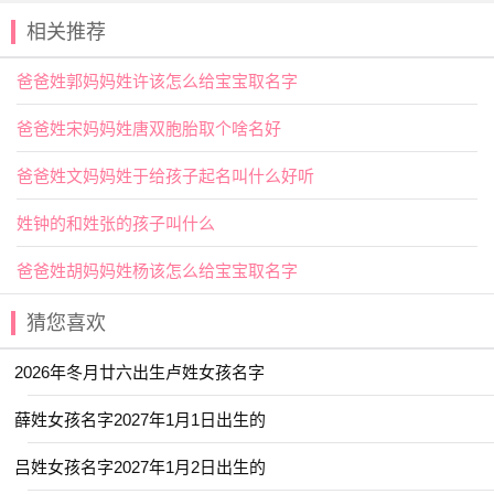
比如巧笑倩兮，形容女子美、迷人。用作人名意指女子美
丽、迷人、温柔贤惠之义；
相关推荐
高姓宝宝取名热门精选
爸爸姓郭妈妈姓许该怎么给宝宝取名字
【元清】 【东璟】 【
临夏
】 【函琪】
爸爸姓宋妈妈姓唐双胞胎取个啥名好
【亦航】 【云溪】 【净秋】 【于渊】
爸爸姓文妈妈姓于给孩子起名叫什么好听
【乐川】 【乐淳】 【亦明】 【仕淇】
姓钟的和姓张的孩子叫什么
【佩娴】 【书语】 【
亦勋
】 【佳昊】
爸爸姓胡妈妈姓杨该怎么给宝宝取名字
【兆佳】 【仰浩】 【云昕】 【与夏】
【书承】 【兰琳】 【乔雅】 【乐善】
猜您喜欢
【乐绮】 【之夏】 【书闻】 【书蕴】
2026年冬月廿六出生卢姓女孩名字
【兰佩】 【书言】 【之学】 【云琪】
薛姓女孩名字2027年1月1日出生的
【云易】 【予诺】 【云栋】 【元雅】
【卿林】 【亦闲】 【佩琼】 【冰莹】
吕姓女孩名字2027年1月2日出生的