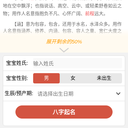
地在空中飘浮；也指说话、高空、云中、或轻柔舒卷如云之
物；用作人名意指抱负不凡、心怀广阔、
前程
远大。
【涵】意为包容，包含，还用于水名，水泽众多。用作
人名意指涵养、修养、内涵、包容、容人之量、宽仁大度之
义；
展开剩余的50%
3、念清
【念】指惦记、想念、思念，挂念。用作人名意指念念
宝宝姓氏:
不忘之义；
【清】指纯洁、清明、清白、清雅高尚、清廉。用作人
宝宝性别:
男
女
未出生
名意指明白、清正廉明、纯洁之义；
高姓宝宝
起名
宜用字
生辰/预产期:
【疏】疏意为去掉阻塞，使畅通。用作人名意指豁达大
度、心胸宽广之义。
八字起名
【兮】文言助词，相当于现代汉语的“啊”、“呀”。做人名