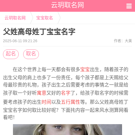
云玥取名网
云玥取名网
宝宝取名
父姓高母姓丁宝宝名字
2025-06-11 09:21:26
作者：
大美
起名
取名
在这个世界上每一天都会有很多
宝宝
出生，随着孩子的
出生父母的肩上也多了一份责任，每个孩子都是上天赐给父
母最珍贵的礼物，孩子出生之后需要考虑的事情之一就是给
孩子取一个好听
寓意
又好的
名字
了，给孩子取名字的时候需
要考虑孩子的出生
时间
以及
五行属性
等。那么父姓高母姓丁
宝宝名字如何取比较好呢？下面扥内容一起来风水测算网看
看吧！