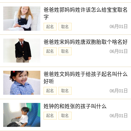
【亦仁】 【书颜】 【乐善】 【云枫】
新生儿取名
爸爸姓郭妈妈姓许该怎么给宝宝取名
【乐淳】 【依雯】 【俞昭】 【云溪】
字
赐子好名，能伴子一生。想给宝宝取一个好名字吗？选
06月01日
起名
取名
择下方的
【宝宝起名】
，为孩子起一个吉利的好名字吧。
爸爸姓宋妈妈姓唐双胞胎取个啥名好
06月01日
起名
取名
爸爸姓文妈妈姓于给孩子起名叫什么
好听
06月01日
起名
取名
姓钟的和姓张的孩子叫什么
06月01日
起名
取名