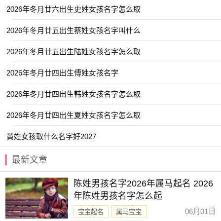
【乐博】 【云涵】 【书娴】 【乔毅】
2026年冬月廿六出生史姓女孩名字怎么取
【云雅】 【乐洋】 【书弘】 【冰颜】
2026年冬月廿五出生蔡姓女孩名字叫什么
【优艺】 【元姝】 【予初】 【与夏】
2026年冬月廿五出生陆姓女孩名字怎么取
【冬瑶】 【乐诗】 【乔苒】 【华琪】
【亦洋】 【书言】 【佳辰】 【书睿】
2026年冬月廿四出生傅姓女孩名字
【丞名】 【予清】 【云惟】 【云琪】
2026年冬月廿四出生韩姓女孩名字怎么取
【云碧】 【亭然】 【亦君】 【今夏】
2026年冬月廿四出生夏姓女孩名字怎么取
【亦昊】 【云昕】 【丞博】 【允廷】
黄姓女孩取什么名字好2027
【予欣】 【亦闲】 【书梦】 【伊然】
【元芷】 【乐渝】 【亦君】 【乐钧】
最新文章
【亦洋】 【云轼】 【云浩】 【以晗】
陈姓男孩名字2026年属马起名 2026
【初岚】 【书敏】 【冉婕】 【元捷】
年陈姓男孩名字怎么起
【书智】 【云晏】 【云涵】 【一棠】
06月01日
宝宝起名
属马宝宝