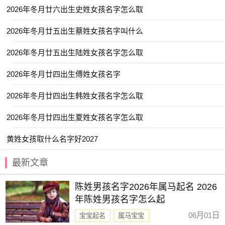
2026年冬月廿六出生史姓女孩名字怎么取
【尹黎】 【书颜】 【艺谨】 【林霏】
2026年冬月廿五出生蔡姓女孩名字叫什么
【宛迎】 【晞辰】 【景娴】 【宜珊】
【芷音】 【乐淳】 【金虹】 【琳紫】
2026年冬月廿五出生陆姓女孩名字怎么取
【羽阳】 【宛清】 【昕蕾】 【乔苒】
2026年冬月廿四出生傅姓女孩名字
【棠姗】 【曼殊】 【晴羽】 【霞姝】
2026年冬月廿四出生韩姓女孩名字怎么取
【惜时】 【予欣】 【慧乔】 【宣霖】
2026年冬月廿四出生夏姓女孩名字怎么取
【菡微】 【锦容】 【雨菡】 【之夏】
【伊然】 【忆君】 【以晗】 【畅霏】
黄姓女孩取什么名字好2027
【湘灵】 【惜颜】 【屹瑶】 【诗渝】
最新文章
【园雯】 【念芙】 【日晞】 【予清】
陈姓男孩名字2026年属马起名 2026
【含湘】 【琪筝】 【艺茹】 【祐禾】
年陈姓男孩名字怎么起
【昀遥】 【歆妍】 【瑞希】 【桐华】
06月01日
宝宝起名
属马宝宝
【雪蕙】 【宣淇】 【琬郡】 【颖歆】