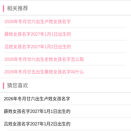
2025年腊月十六出生郝姓女孩名字
叫什么宜用字
相关推荐
【星】天空中发光的星星，也有喻某一方面新出现的杰
2026年冬月廿六出生卢姓女孩名字
出人物影星、歌星。用作人名意指明亮、美丽、耀眼、出众
之义；
薛姓女孩名字2027年1月1日出生的
【筱】指细竹子，同“小”。用作人名意指
正直
、精致、聪
吕姓女孩名字2027年1月2日出生的
明伶俐、谦谦君子之义；
2026年冬月廿六出生史姓女孩名字怎么取
2025年腊月十六出生郝姓女孩名字
叫什么好名字推荐
2026年冬月廿五出生蔡姓女孩名字叫什么
【简溪】 【箐瑶】 【安盈】 【新亭】
猜您喜欢
【清苒】 【子璎】 【韵瑾】 【梓雯】
2026年冬月廿六出生卢姓女孩名字
【安怡】 【夏荷】 【静枫】 【嘉彦】
【栩如】 【皙然】 【云谣】 【星源】
薛姓女孩名字2027年1月1日出生的
【金慧】 【毓娴】 【书语】 【梦溪】
吕姓女孩名字2027年1月2日出生的
【昱珊】 【金卿】 【慕思】 【云涵】