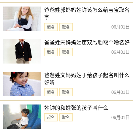
新生儿取名
【梦言】 【子念】 【璟芊】 【舒玥】
爸爸姓郭妈妈姓许该怎么给宝宝取名
字
【月蕊】 【金莹】 【瑾宣】 【舒悦】
06月01日
起名
取名
【筱乐】 【清悠】 【维心】 【晨雅】
【与夏】 【妙桐】 【可贞】 【童夕】
爸爸姓宋妈妈姓唐双胞胎取个啥名好
【曼婷】 【芷熙】 【亦闲】 【曼雪】
06月01日
起名
取名
【文墨】 【诗暮】 【书娴】 【晶菲】
赐子好名，能伴子一生。想给宝宝取一个好名字吗？选
爸爸姓文妈妈姓于给孩子起名叫什么
择下方的
【宝宝起名】
，为孩子起一个吉利的好名字吧。
好听
06月01日
起名
取名
姓钟的和姓张的孩子叫什么
06月01日
起名
取名