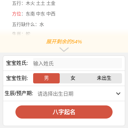
五行：木火 土土 土金
方位
：东南 中东 中西
五行缺什么：水
生肖：蛇
展开剩余的54%
五行分析：五行【土旺】【缺水】，年命纳音五行是
【覆灯火】，年干支为【乙巳】，日主天干为【土】
阳历2026-2-3出生，出生0年4个月20天后起运，阳历
宝宝姓氏:
2026-06-23后起运
大运干支：丙午 丙辰 丙寅 丙子 丙戌 丙申 丙午 丙辰 丙
宝宝性别:
男
女
未出生
寅
生辰/预产期:
交运年份：
2026 2036 2046 2056 2066 2076 2086 2096 2106
交运年龄：1岁 11岁 21岁 31岁 41岁 51岁 61岁 71岁 81
八字起名
岁