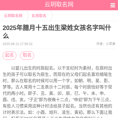
云玥取名网
云玥取名网
女孩取名
2025年腊月十五出生梁姓女孩名字叫什
么
2025-06-11 17:56:32
作者：
小苹果
起名
取名
以婴儿出生的时辰起名。以干支纪时为素材，在辰时出
生的孩子可以取名为辰生，而现在的父母们起名喜欢暗喻生
时，那么在取名的时候可以用一个字，如朝、明、星、影、
梦等。古人常用十二支表示十二时辰，每个时辰恰好等于现
代的两小时。即子、丑、寅、卯、辰、巳、午、未、申、
酉、戌、亥。“子正”即为夜晚十二点，“申初”即为下午三点，
有些人习惯采用这种计时法给孩子起名。当然也还有其他的
计时表示法。如：小酉、旭升、凌生、寅初。那么下面让我