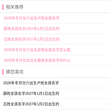
2025年腊月十五出生梁姓女孩名字
相关推荐
叫什么宜用字
2026年冬月廿六出生卢姓女孩名字
【吉】是指吉祥；吉利，与“凶”相对；有利的，
幸福
的，
也有善，贤，美的意思。用作人名意指吉利、美满、
有才
德
薛姓女孩名字2027年1月1日出生的
之义；
吕姓女孩名字2027年1月2日出生的
【棋】如棋功，下棋造诣；如棋仙，指棋艺高超,以弈棋
为乐的人；如棋名，棋艺卓越的名声。用作人名意指吉祥、
2026年冬月廿六出生史姓女孩名字怎么取
聪明机智、技艺高超之义；
2026年冬月廿五出生蔡姓女孩名字叫什么
2025年腊月十五出生梁姓女孩名字
叫什么好名字推荐
猜您喜欢
【晨雅】 【伊然】 【羽阳】 【梦言】
2026年冬月廿六出生卢姓女孩名字
【琳紫】 【可贞】 【瑾宣】 【舒悦】
薛姓女孩名字2027年1月1日出生的
【简溪】 【棠姗】 【雨菡】 【金慧】
【琬郡】 【念芙】 【妙桐】 【宣霖】
吕姓女孩名字2027年1月2日出生的