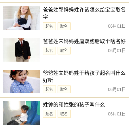
【静枫】 【宛清】 【林霏】 【宜珊】
新生儿取名
爸爸姓郭妈妈姓许该怎么给宝宝取名
【桐华】 【宛迎】 【夏荷】 【景娴】
字
【书颜】 【与夏】 【曼雪】 【清苒】
06月01日
起名
取名
【安盈】 【艺谨】 【维心】 【予欣】
【含湘】 【亦闲】 【雪蕙】 【湘灵】
爸爸姓宋妈妈姓唐双胞胎取个啥名好
【子璎】 【以晗】 【忆君】 【园雯】
06月01日
起名
取名
【金虹】 【星源】 【昕蕾】 【予清】
【瑞希】 【云涵】 【昀遥】 【新亭】
爸爸姓文妈妈姓于给孩子起名叫什么
赐子好名，能伴子一生。想给宝宝取一个好名字吗？选
好听
择下方的
【宝宝起名】
，为孩子起一个吉利的好名字吧。
06月01日
起名
取名
姓钟的和姓张的孩子叫什么
06月01日
起名
取名