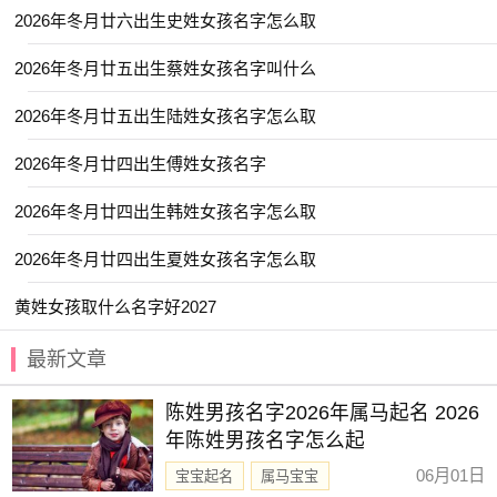
【晴羽】 【霞姝】 【童夕】 【艺茹】
2026年冬月廿六出生史姓女孩名字怎么取
【金莹】 【之夏】 【乐淳】 【安怡】
2026年冬月廿五出生蔡姓女孩名字叫什么
【栩如】 【云谣】 【颖歆】 【书娴】
2026年冬月廿五出生陆姓女孩名字怎么取
【慧乔】 【筱乐】 【晞辰】 【尹黎】
【文墨】 【芷音】 【琪筝】 【屹瑶】
2026年冬月廿四出生傅姓女孩名字
【曼婷】 【畅霏】 【乔苒】 【月蕊】
2026年冬月廿四出生韩姓女孩名字怎么取
【舒玥】 【歆妍】 【惜时】 【祐禾】
2026年冬月廿四出生夏姓女孩名字怎么取
【昱珊】 【芷熙】 【毓娴】 【宣淇】
黄姓女孩取什么名字好2027
【清悠】 【锦容】 【惜颜】 【晶菲】
【璟芊】 【慕思】 【书语】 【金卿】
最新文章
【皙然】 【韵瑾】 【梦溪】 【日晞】
陈姓男孩名字2026年属马起名 2026
【诗渝】 【子念】 【曼殊】 【菡微】
年陈姓男孩名字怎么起
【箐瑶】 【梓雯】 【嘉彦】 【诗暮】
06月01日
宝宝起名
属马宝宝