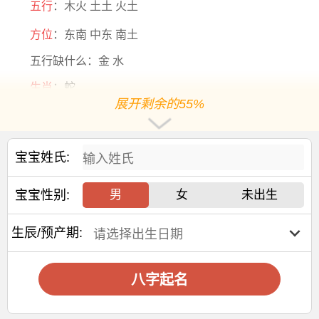
五行
：木火 土土 火土
方位
：东南 中东 南土
五行缺什么：金 水
生肖
：蛇
展开剩余的55%
五行分析：五行【土旺】【缺金】【缺水】，年命纳音
五行是【覆灯火】，年干支为【乙巳】，日主天干为【火】
阳历2026-2-2出生，出生0年8个月20天后起运，阳历
宝宝姓氏:
2026-10-22后起运
宝宝性别:
男
女
未出生
大运干支：丙午 丙辰 丙寅 丙子 丙戌 丙申 丙午 丙辰 丙
寅
生辰/预产期:
交运年份：
2026 2036 2046 2056 2066 2076 2086 2096 2106
八字起名
交运
年龄
：1岁 11岁 21岁 31岁 41岁 51岁 61岁 71岁 81
岁