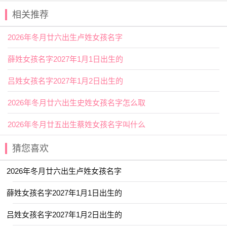
相关推荐
【陌】陌指田间小路。可以引申为思想或行动的
方向
、
途径，还有大，正，种类，地区的意思。也指生疏，不熟
2026年冬月廿六出生卢姓女孩名字
悉。用作人名意指神秘、行成于思之义。
薛姓女孩名字2027年1月1日出生的
2025年腊月十五出生宋姓女孩名字
叫什么好名字推荐
吕姓女孩名字2027年1月2日出生的
【宛清】 【林霏】 【维心】 【琪筝】
2026年冬月廿六出生史姓女孩名字怎么取
【舒悦】 【宣淇】 【金虹】 【金莹】
2026年冬月廿五出生蔡姓女孩名字叫什么
【舒玥】 【金卿】 【曼雪】 【琳紫】
【金慧】 【书语】 【忆君】 【梦溪】
猜您喜欢
【可贞】 【菡微】 【慧乔】 【以晗】
2026年冬月廿六出生卢姓女孩名字
【园雯】 【琬郡】 【屹瑶】 【宛迎】
薛姓女孩名字2027年1月1日出生的
【璟芊】 【惜时】 【子璎】 【月蕊】
吕姓女孩名字2027年1月2日出生的
【芷音】 【霞姝】 【伊然】 【羽阳】