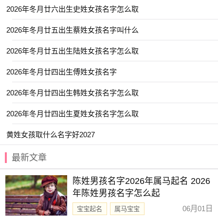
【雪蕙】 【曼殊】 【韵瑾】 【嘉彦】
2026年冬月廿六出生史姓女孩名字怎么取
【宣霖】 【星源】 【梦言】 【瑾宣】
2026年冬月廿五出生蔡姓女孩名字叫什么
【箐瑶】 【含湘】 【乐淳】 【念芙】
2026年冬月廿五出生陆姓女孩名字怎么取
【棠姗】 【雨菡】 【慕思】 【栩如】
2026年冬月廿四出生傅姓女孩名字
【安盈】 【予欣】 【静枫】 【惜颜】
【清悠】 【诗渝】 【皙然】 【亦闲】
2026年冬月廿四出生韩姓女孩名字怎么取
【锦容】 【晴羽】 【晨雅】 【桐华】
2026年冬月廿四出生夏姓女孩名字怎么取
【毓娴】 【艺谨】 【曼婷】 【歆妍】
黄姓女孩取什么名字好2027
【畅霏】 【子念】 【祐禾】 【艺茹】
【景娴】 【昱珊】 【晞辰】 【尹黎】
最新文章
【简溪】 【夏荷】 【瑞希】 【日晞】
陈姓男孩名字2026年属马起名 2026
【梓雯】 【文墨】 【妙桐】 【宜珊】
年陈姓男孩名字怎么起
【云涵】 【昀遥】 【新亭】 【清苒】
06月01日
宝宝起名
属马宝宝