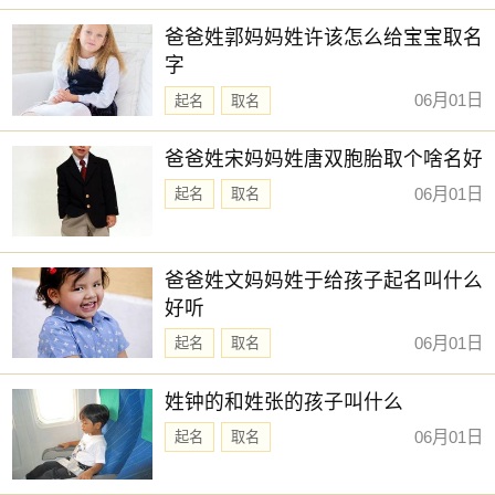
【颖歆】 【童夕】 【晶菲】 【昕蕾】
新生儿取名
爸爸姓郭妈妈姓许该怎么给宝宝取名
【安怡】 【云谣】 【之夏】 【筱乐】
字
【诗暮】 【芷熙】 【书娴】 【湘灵】
06月01日
起名
取名
【书颜】 【与夏】 【乔苒】 【予清】
赐子好名，能伴子一生。想给宝宝取一个好名字吗？选
爸爸姓宋妈妈姓唐双胞胎取个啥名好
择下方的
【宝宝起名】
，为孩子起一个吉利的好名字吧。
06月01日
起名
取名
爸爸姓文妈妈姓于给孩子起名叫什么
好听
06月01日
起名
取名
姓钟的和姓张的孩子叫什么
06月01日
起名
取名