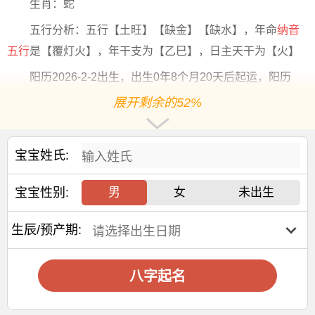
生肖：蛇
五行分析：五行【土旺】【缺金】【缺水】，年命
纳音
五行
是【覆灯火】，年干支为【乙巳】，日主天干为【火】
阳历2026-2-2出生，出生0年8个月20天后起运，阳历
2026-10-22后起运
展开剩余的52%
大运干支：丙午 丙辰 丙寅 丙子 丙戌 丙申 丙午 丙辰 丙
寅
宝宝姓氏:
交运年份：
2026 2036 2046 2056 2066 2076 2086 2096 2106
宝宝性别:
男
女
未出生
交运
年龄
：1岁 11岁 21岁 31岁 41岁 51岁 61岁 71岁 81
岁
生辰/预产期:
2025年腊月十五出生宋姓女孩名字
叫什么宜用字
八字起名
【姝】指美丽、美好、
美女
、柔顺。用作人名意指花容
月貌、温顺之义；