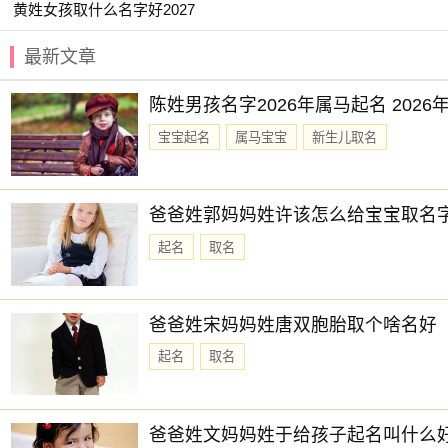
【承熙】 【日晞】 【锦容】 【灵杰】
黄姓女孩取什么名字好2027
【棋轩】 【翊晗】 【知遥】 【煦晨】
最新文章
【文舟】 【淇岩】 【忆君】 【羽墨】
陈姓男孩名字2026年属马起名 202
【东璟】 【知勇】 【云栋】 【翊佐】
宝宝起名
属马宝宝
新生儿取名
【昱祺】 【崇善】 【炯丞】 【少禹】
【斯咏】 【铖昊】 【宸知】 【翊威】
【予初】 【韬玉】 【楚越】 【霖铭】
爸爸姓郭妈妈姓许该怎么给宝宝取名
【乐淳】 【晗尹】 【锦誉】 【堇扬】
起名
取名
赐子好名，能伴子一生。想给宝宝取一个好名字吗？选择
爸爸姓宋妈妈姓唐双胞胎取个啥名好
起名
取名
爸爸姓文妈妈姓于给孩子起名叫什么