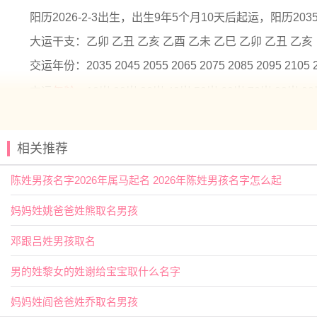
阳历2026-2-3出生，出生9年5个月10天后起运，阳历2035
大运干支：乙卯 乙丑 乙亥 乙酉 乙未 乙巳 乙卯 乙丑 乙亥
交运年份：2035 2045 2055 2065 2075 2085 2095 2105 
交运
年龄
：10岁 20岁 30岁 40岁 50岁 60岁 70岁 80岁 9
2025年腊月十六出生龙姓男孩名字
相关推荐
【燨】燨古同'曦'。具有阳光的含义。用作人名意指豁达
【千】指为数目，十百为千，比喻数甚大。用作人名意指
陈姓男孩名字2026年属马起名 2026年陈姓男孩名字怎么起
2025年腊月十六出生龙姓男孩名字
妈妈姓姚爸爸姓熊取名男孩
【昱昕】 【梧伟】 【翊冬】 【允廷】
邓跟吕姓男孩取名
【学致】 【淘菘】 【锦腾】 【旭辰】
男的姓黎女的姓谢给宝宝取什么名字
【乐川】 【承煜】 【源皓】 【嘉彦】
【易宇】 【阳舒】 【诚颢】 【铭恩】
妈妈姓阎爸爸姓乔取名男孩