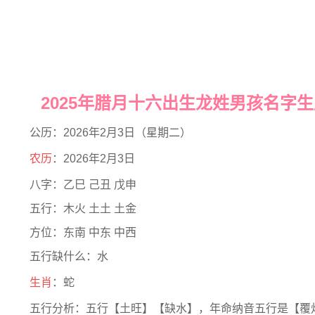
2025年腊月十六出生龙姓男孩名字
公历：2026年2月3日（星期二）
农历
：2026年2月3日
八字：乙巳 己丑 戊申
五行：木火 土土 土金
方位：东南 中东 中西
五行缺什么：水
生肖
：蛇
五行分析：五行【土旺】【缺水】，年命纳音五行是【覆