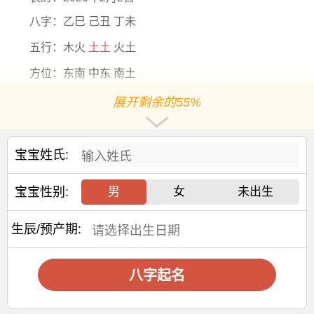
八字：乙巳 己丑 丁未
五行：木火
土土
火土
方位：东南 中东 南土
五行缺什么：金 水
展开剩余的55%
生肖：蛇
五行分析：五行【土旺】【缺金】【缺水】，年命纳音
宝宝姓氏:
五行是【覆灯火】，年干支为【乙巳】，日主天干为【火】
阳历2026-2-2出生，出生9年1个月10天后起运，阳历
宝宝性别:
男
女
未出生
2035-03-12后起运
生辰/预产期:
大运干支：乙卯 乙丑 乙亥
乙酉
乙未 乙巳 乙卯 乙丑 乙
亥
交运年份：
八字起名
2035 2045 2055 2065 2075 2085 2095 2105 2115
交运年龄：10岁 20岁 30岁 40岁 50岁 60岁 70岁 80