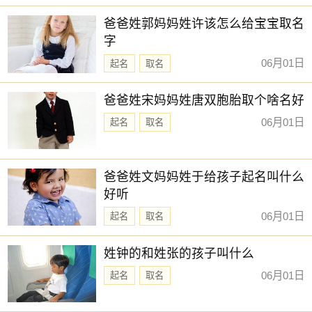
新生儿取名
【知遥】 【源皓】 【棋轩】 【淘菘】
爸爸姓郭妈妈姓许该怎么给宝宝取名
字
【学易】 【尹黎】 【羽熙】 【少禹】
06月01日
起名
取名
【胜锦】 【熙嘉】 【予初】 【昱昕】
【亦洋】 【允廷】 【翊佐】 【炯丞】
爸爸姓宋妈妈姓唐双胞胎取个啥名好
【锦腾】 【承煜】 【浩予】 【齐杨】
06月01日
起名
取名
【文舟】 【乐川】 【东璟】 【翊冬】
【灵杰】 【云浩】 【远之】 【锦容】
爸爸姓文妈妈姓于给孩子起名叫什么
赐子好名，能伴子一生。想给宝宝取一个好名字吗？选
好听
择下方的
【宝宝起名】
，为孩子起一个吉利的好名字吧。
06月01日
起名
取名
姓钟的和姓张的孩子叫什么
06月01日
起名
取名