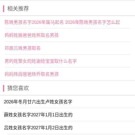
岁 90岁
相关推荐
2025年腊月十五出生韩姓男孩名字
陈姓男孩名字2026年属马起名 2026年陈姓男孩名字怎么起
宜用字
妈妈姓姚爸爸姓熊取名男孩
【骕】骕释义为古代良马名。用作人名意指志向远大、
勇往直前
之义。
邓跟吕姓男孩取名
【迪】继承，开导，遵循，进步。用作人名意指一脉相
男的姓黎女的姓谢给宝宝取什么名字
承、追求进步、有智慧之义；
2025年腊月十五出生韩姓男孩名字
妈妈姓阎爸爸姓乔取名男孩
好名字推荐
猜您喜欢
【于渊】 【羽墨】 【思澈】 【翊晗】
2026年冬月廿六出生卢姓女孩名字
【云栋】 【梧伟】 【旭辰】 【书承】
薛姓女孩名字2027年1月1日出生的
【凡阳】 【子玮】 【宸昭】 【梓乔】
【忆君】 【卓远】 【诚颢】 【翊威】
吕姓女孩名字2027年1月2日出生的