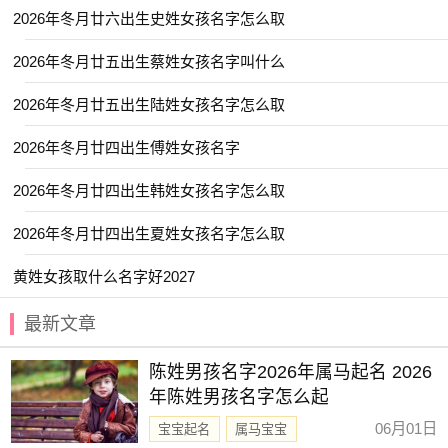
【潮鸣】 【日晞】 【景梵】 【道风】
2026年冬月廿六出生史姓女孩名字怎么取
【明诺】 【翊群】 【崇善】 【韬玉】
2026年冬月廿五出生蔡姓女孩名字叫什么
【嘉彦】 【玮航】 【涵雷】 【昱祺】
【景赫】 【深星】 【阳舒】 【溪南】
2026年冬月廿五出生陆姓女孩名字怎么取
【翊金】 【洋锦】 【尚霖】 【承显】
2026年冬月廿四出生傅姓女孩名字
【铖昊】 【易宇】 【宸知】 【星沉】
2026年冬月廿四出生韩姓女孩名字怎么取
【学致】 【尚昕】 【承熙】 【鹤琦】
2026年冬月廿四出生夏姓女孩名字怎么取
【乐淳】 【云易】 【煦晨】 【翊亭】
【书蕴】 【铭恩】 【堇扬】 【知勇】
黄姓女孩取什么名字好2027
【斯咏】 【骐霖】 【楚越】 【亦仁】
最新文章
【渝凡】 【岳琪】 【俞昭】 【凌栩】
陈姓男孩名字2026年属马起名 2026
【翊德】 【锦誉】 【居易】 【山澜】
年陈姓男孩名字怎么起
【柏羲】 【深华】 【墨林】 【崇宁】
06月01日
宝宝起名
属马宝宝
【晗尹】 【嘉谦】 【霖铭】 【淇岩】