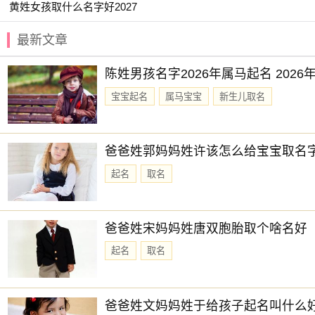
黄姓女孩取什么名字好2027
【与夏】 【子乐】 【嘉婷】 【姿琪】
最新文章
【卿莞】 【临悠】 【一棠】 【天锦】
【佳昕】 【园妙】 【夏婉】 【可菲】
陈姓男孩名字2026年属马起名 202
赐子好名，能伴子一生。想给宝宝取一个好名字吗？选择
宝宝起名
属马宝宝
新生儿取名
爸爸姓郭妈妈姓许该怎么给宝宝取名
起名
取名
爸爸姓宋妈妈姓唐双胞胎取个啥名好
起名
取名
爸爸姓文妈妈姓于给孩子起名叫什么