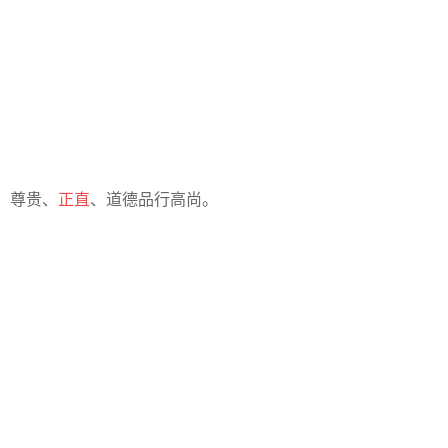
、尊贵、
正直
、道德品行高尚。