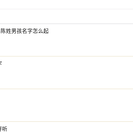
6年陈姓男孩名字怎么起
下方的
【宝宝起名】
，为孩子起一个吉利的好名字吧。
字
好听