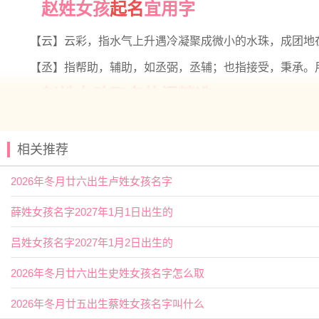
赵姓女孩
起名
宜用字
【云】云彩，指水气上升遇冷凝聚成微小的水珠，成团地
【丞】指帮助，辅助，如丞弼，丞辅；也指接受，秉承。
赵姓女孩取名热门精选
【婷书】 【
临夏
】 【君语】 【佳琪】
相关推荐
【亭然】 【书梦】 【卿林】 【乐诗】
【佩娴】 【君芝】 【妙桐】 【君娣】
2026年冬月廿六出生卢姓女孩名字
【嘉宜】 【书娴】 【乐渝】 【夏荷】
薛姓女孩名字2027年1月1日出生的
【嫒晗】 【婉筠】 【云碧】 【乔苒】
吕姓女孩名字2027年1月2日出生的
【云雅】 【元雅】 【娇涵】 【初岚】
【嘉恬】 【妍若】 【书智】 【云琪】
2026年冬月廿六出生史姓女孩名字怎么取
【夏淼】 【今夏】 【冬瑶】 【兰佩】
2026年冬月廿五出生蔡姓女孩名字叫什么