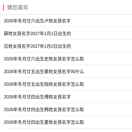
【书敏】 【妍美】 【奕言】 【冉婕】
猜您喜欢
【元姝】 【亦洋】 【书言】 【和雅】
2026年冬月廿六出生卢姓女孩名字
【云昕】 【函琪】 【乐绮】 【净秋】
【姝彤】 【伊然】 【冰莹】 【以晗】
薛姓女孩名字2027年1月1日出生的
【云溪】 【子念】 【妍晞】 【冰颜】
吕姓女孩名字2027年1月2日出生的
【可清】 【元芷】 【华琪】 【亦闲】
2026年冬月廿六出生史姓女孩名字怎么取
【宇舒】 【书颜】 【予诺】 【书语】
【向菲】 【伽茵】 【兰琳】 【园雯】
2026年冬月廿五出生蔡姓女孩名字叫什么
【姝莞】 【姗颖】 【嘉彦】 【依雯】
2026年冬月廿五出生陆姓女孩名字怎么取
【亦君】 【予欣】 【乐淳】 【婉吟】
2026年冬月廿四出生傅姓女孩名字
【之夏】 【娉亭】 【嘉微】 【姝霏】
2026年冬月廿四出生韩姓女孩名字怎么取
【妍华】 【乔雅】 【子箐】 【佩琼】
【云涵】 【子璎】 【子颖】 【安冉】
2026年冬月廿四出生夏姓女孩名字怎么取
【含湘】 【善怡】 【予清】 【含蕾】