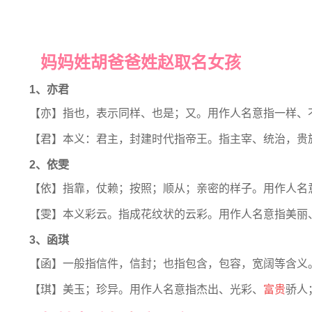
妈妈姓胡爸爸姓赵取名女孩
1、亦君
【亦】指也，表示同样、也是；又。用作人名意指一样、
【君】本义：君主，封建时代指帝王。指主宰、统治，贵
2、依雯
【依】指靠，仗赖；按照；顺从；亲密的样子。用作人名
【雯】本义彩云。指成花纹状的云彩。用作人名意指美丽
3、函琪
【函】一般指信件，信封；也指包含，包容，宽阔等含义
【琪】美玉；珍异。用作人名意指杰出、光彩、
富贵
骄人