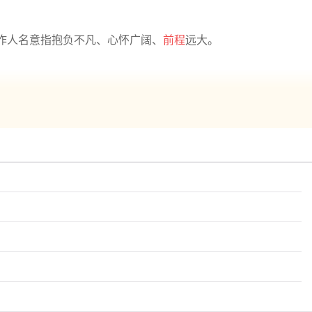
作人名意指抱负不凡、心怀广阔、
前程
远大。