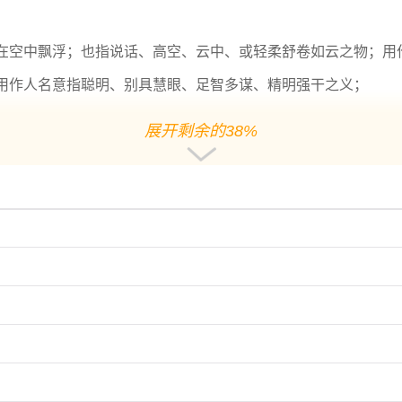
在空中飘浮；也指说话、高空、云中、或轻柔舒卷如云之物；用
用作人名意指聪明、别具慧眼、足智多谋、精明强干之义；
展开剩余的38%