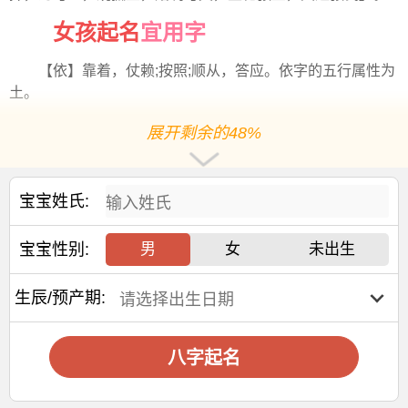
女孩起名
宜用字
【依】靠着，仗赖;按照;顺从，答应。依字的五行属性为
土。
【伟】伟是一个含义较好的字，主要意思包括两个方
展开剩余的48%
面。一方面的意思是高大壮美。如伟人伟丈夫都是这个意
思。另一个方面有盛大之义，如伟业伟观丰功伟绩等。伟字
象征
有志之人。
宝宝姓氏:
2025年好名字
寓意
宝宝性别:
男
女
未出生
【恩葆】保持，茂盛的含义。
生辰/预产期:
【
潇然
】寓意自然脱俗，潇洒大方。
【文翰】文章；文辞。适用于
男孩
取名
字。出自《晋书
八字起名
刘伶传》：“未尝厝意文翰，惟着《酒德颂》一篇。”
张姓取名热门精选