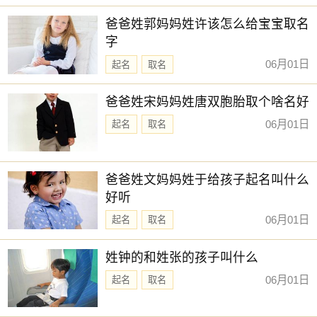
新生儿取名
择下方的
【宝宝起名】
，为孩子起一个吉利的好名字吧。
爸爸姓郭妈妈姓许该怎么给宝宝取名
字
06月01日
起名
取名
爸爸姓宋妈妈姓唐双胞胎取个啥名好
06月01日
起名
取名
爸爸姓文妈妈姓于给孩子起名叫什么
好听
06月01日
起名
取名
姓钟的和姓张的孩子叫什么
06月01日
起名
取名