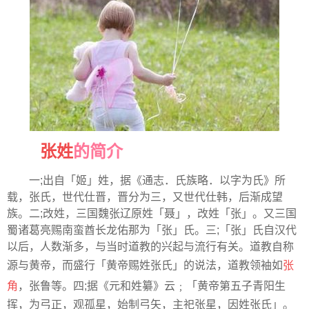
张姓
的简介
一;出自「姬」姓，据《通志．氏族略．以字为氏》所
载，张氏，世代仕晋，晋分为三，又世代仕韩，后渐成望
族。二;改姓，三国魏张辽原姓「聂」，改姓「张」。又三国
蜀诸葛亮赐南蛮酋长龙佑那为「张」氏。三;「张」氏自汉代
以后，人数渐多，与当时道教的兴起与流行有关。道教自称
源与黄帝，而盛行「黄帝赐姓张氏」的说法，道教领袖如
张
角
，张鲁等。四;据《元和姓纂》云﹔「黄帝第五子青阳生
挥，为弓正，观孤星，始制弓矢，主祀张星，因姓张氏」。