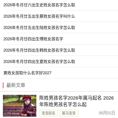
2026年冬月廿六出生史姓女孩名字怎么取
【凌菲】 【纹瑜】 【茜菲】 【涵绮】
【茹菱】 【岚雁】 【茹雯】 【惠惠】
2026年冬月廿五出生蔡姓女孩名字叫什么
【茜语】 【曦冰】 【宸雪】 【娜若】
2026年冬月廿五出生陆姓女孩名字怎么取
【宸卿】 【芳甜】 【芬凝】 【珊润】
2026年冬月廿四出生傅姓女孩名字
【芷瑾】 【菡芷】 【翔柔】 【淑彦】
2026年冬月廿四出生韩姓女孩名字怎么取
【绮宸】 【凤芳】 【媛音】 【筠佩】
【睿珊】 【莉佩】 【嘉恬】 【华芷】
2026年冬月廿四出生夏姓女孩名字怎么取
【微琳】 【微铃】 【琳琪】 【虞荷】
黄姓女孩取什么名字好2027
【熙琦】 【琪榆】 【熙筠】 【欢蝶】
最新文章
【巧彤】 【凤雯】 【宸雅】 【涵凌】
【茜珊】 【桂惠】 【晴芷】 【翾惠】
陈姓男孩名字2026年属马起名 2026
年陈姓男孩名字怎么起
【翔芷】 【舒娜】 【岚艳】 【芬茵】
06月01日
宝宝起名
属马宝宝
赐子好名，能伴子一生。想给宝宝取一个好名字吗？选