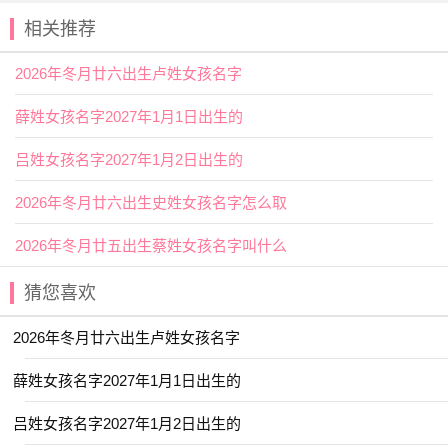
相关推荐
【瀚元】 【皓博】 【棋尧】 【朝银】
【渊盛】 【尧杰】 【棕瑜】 【尧博】
2026年冬月廿六出生卢姓女孩名字
【钦尧】 【渊嘉】 【博杰】 【博齐】
薛姓女孩名字2027年1月1日出生的
【乔豪】 【尧瑞】 【轩绍】 【晋凡】
吕姓女孩名字2027年1月2日出生的
【哲海】 【晋浪】 【祺岩】 【渊信】
【智波】 【博南】 【圣果】 【圣明】
2026年冬月廿六出生史姓女孩名字怎么取
【朝彦】 【楠伟】 【靖意】 【胜天】
2026年冬月廿五出生蔡姓女孩名字叫什么
【益光】 【弘岩】 【方俊】 【古奇】
猜您喜欢
【睿闲】 【福尧】 【瀚远】 【荣智】
2026年冬月廿六出生卢姓女孩名字
【文鸿】 【江宁】 【志豪】 【何诚】
【伯嘉】 【楠鸿】 【佑聪】 【佑吉】
薛姓女孩名字2027年1月1日出生的
【伯旭】 【旦润】 【益皓】 【朝洋】
吕姓女孩名字2027年1月2日出生的
【捷轩】 【晋乔】 【善轩】 【寒峻】