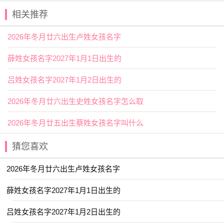
如百闻不如一见。用于人名意指如愿以偿、称心如意之义；
相关推荐
吕姓女孩取名热门精选
2026年冬月廿六出生卢姓女孩名字
【伊然】 【与夏】 【婉吟】 【妍美】
薛姓女孩名字2027年1月1日出生的
【书颜】 【嘉彦】 【君娣】 【之夏】
【和雅】 【予欣】 【义瑶】 【妍华】
吕姓女孩名字2027年1月2日出生的
【宜含】 【书语】 【夏婉】 【善怡】
2026年冬月廿六出生史姓女孩名字怎么取
【夏淼】 【兰佩】 【
临夏
】 【书智】
2026年冬月廿五出生蔡姓女孩名字叫什么
【书言】 【冬瑶】 【书敏】 【嘉宜】
猜您喜欢
【夏荷】 【卿林】 【依雯】 【子璎】
【宜珊】 【以晗】 【姝莞】 【安冉】
2026年冬月廿六出生卢姓女孩名字
【云谣】 【婷书】 【君语】 【园雯】
薛姓女孩名字2027年1月1日出生的
【君芝】 【宣淇】 【元芷】 【云碧】
吕姓女孩名字2027年1月2日出生的
【元雅】 【妙桐】 【云雅】 【予清】