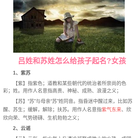
吕姓和苏姓怎么给孩子起名?女孩
1、紫苏
【紫】指紫色；道教和某些朝代的统治者所崇尚的色
彩；姓。用作人名意指高贵、神秘、成熟、浪漫之义；
【苏】“苏”与母亲“苏”姓同音。指昏迷中醒过来，比如苏
醒、苏生；缓解，解除；扶苏。用作人名意指
紫气东来
、欣
欣向荣、气势磅礴、生机勃勃之义；
2、云谣