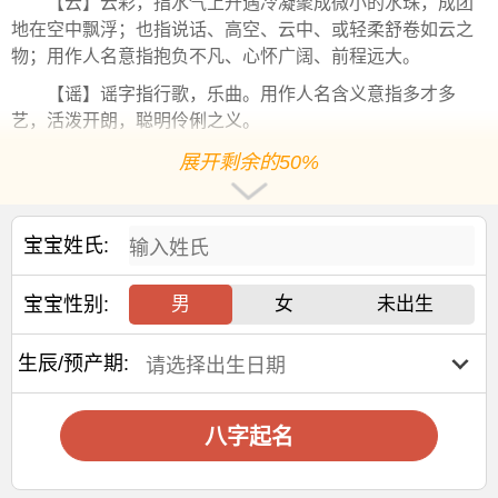
【云】云彩，指水气上升遇冷凝聚成微小的水珠，成团
地在空中飘浮；也指说话、高空、云中、或轻柔舒卷如云之
物；用作人名意指抱负不凡、心怀广阔、前程远大。
【谣】谣字指行歌，乐曲。用作人名含义意指多才多
艺，活泼开朗，聪明伶俐之义。
3、崇宁
展开剩余的50%
【崇】本义为山大而高，引申指高尚、被推崇的人。重
视、尊敬、推崇等等。用作人名意指高贵，高大，高尚，安
宝宝姓氏:
稳的意思，寓意着高风亮节，安稳踏实，德高望重。
【宁】宁意为
平安
，安定，
宁静
，宁谧，息事宁人。用
宝宝性别:
男
女
未出生
作人名意指平安、包容、和谐、平和、幸福美满之义；
吕姓女孩起名宜用字
生辰/预产期:
【俪】成对，成双；相称，对仗，对偶；同“丽”，
美丽
。
八字起名
用作人名意指美丽、清秀、美满之义；
【如】像，相似，同什么一样；比得上或及的意思。比