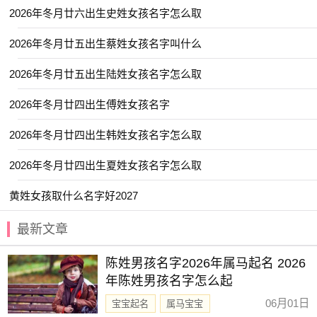
【亦闲】 【园妙】 【冰莹】 【乐绮】
2026年冬月廿六出生史姓女孩名字怎么取
【净秋】 【妍晞】 【姝彤】 【云涵】
2026年冬月廿五出生蔡姓女孩名字叫什么
【乔雅】 【可菲】 【嘉恬】 【亭然】
2026年冬月廿五出生陆姓女孩名字怎么取
【佳琪】 【临悠】 【子箐】 【姗颖】
2026年冬月廿四出生傅姓女孩名字
【元姝】 【妍若】 【子念】 【佩娴】
【冉婕】 【姿琪】 【婷曼】 【向菲】
2026年冬月廿四出生韩姓女孩名字怎么取
【佳昕】 【今夏】 【天锦】 【子乐】
2026年冬月廿四出生夏姓女孩名字怎么取
【亦洋】 【云溪】 【冰颜】 【嘉婷】
黄姓女孩取什么名字好2027
【云琪】 【佩琼】 【安盈】 【奕言】
最新文章
【宇舒】 【书娴】 【姝霏】 【卿莞】
【婉筠】 【可清】 【娉亭】 【安怡】
陈姓男孩名字2026年属马起名 2026
【宛央】 【云昕】 【宛依】 【一棠】
年陈姓男孩名字怎么起
【亦君】 【予诺】 【宛清】 【乔苒】
06月01日
宝宝起名
属马宝宝