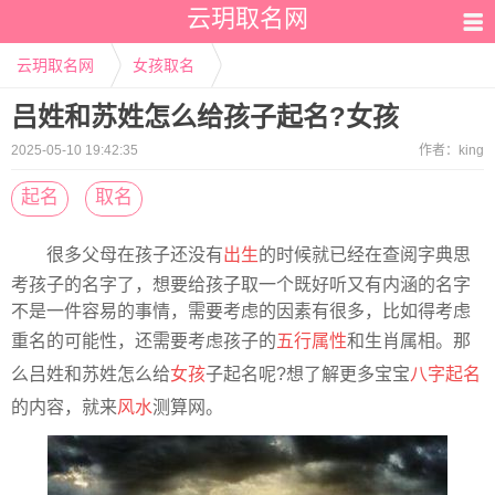
云玥取名网
云玥取名网
女孩取名
吕姓和苏姓怎么给孩子起名?女孩
2025-05-10 19:42:35
作者：
king
起名
取名
很多父母在孩子还没有
出生
的时候就已经在查阅字典思
考孩子的名字了，想要给孩子取一个既好听又有内涵的名字
不是一件容易的事情，需要考虑的因素有很多，比如得考虑
重名的可能性，还需要考虑孩子的
五行属性
和生肖属相。那
么吕姓和苏姓怎么给
女孩
子起名呢?想了解更多宝宝
八字起名
的内容，就来
风水
测算网。