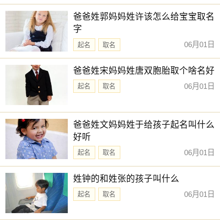
新生儿取名
【函琪】 【安苒】 【书梦】 【安娴】
爸爸姓郭妈妈姓许该怎么给宝宝取名
赐子好名，能伴子一生。想给宝宝取一个好名字吗？选
字
择下方的
【宝宝起名】
，为孩子起一个吉利的好名字吧。
06月01日
起名
取名
爸爸姓宋妈妈姓唐双胞胎取个啥名好
06月01日
起名
取名
爸爸姓文妈妈姓于给孩子起名叫什么
好听
06月01日
起名
取名
姓钟的和姓张的孩子叫什么
06月01日
起名
取名