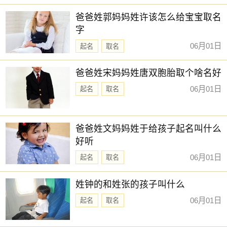
新生儿取名
【乐洋】 【云浩】 【兰佩】 【乐淳】
爸爸姓郭妈妈姓许该怎么给宝宝取名
【书闻】 【仰浩】 【亦闲】 【冬瑶】
字
【丞阮】 【卿林】 【书智】 【书敏】
06月01日
起名
取名
【乔苒】 【书言】 【仕淇】 【书娴】
爸爸姓宋妈妈姓唐双胞胎取个啥名好
【一棠】 【予欣】 【元姝】 【云溪】
06月01日
起名
取名
【伊然】 【世默】 【书语】 【书蕴】
【云栋】 【仁毅】 【乐善】 【元芷】
赐子好名，能伴子一生。想给宝宝取一个好名字吗？选
爸爸姓文妈妈姓于给孩子起名叫什么
择下方的
【宝宝起名】
，为孩子起一个吉利的好名字吧。
好听
06月01日
起名
取名
姓钟的和姓张的孩子叫什么
06月01日
起名
取名