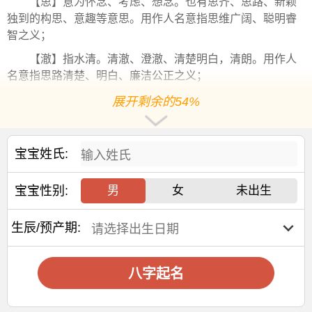
【思】意为怀念、考虑、想念。也有思齐、思路、新颖
独到的构思、意趣等意思。用作人名意指思维广阔、聪明睿
智之义；
【澈】指水清。清澈、澄澈、清楚明白，清朗。用作人
名意指思路清楚、明白、廉洁公正之义；
3、俊滕
展开剩余的54%
【俊】指相貌清秀好看，雄健，英武，如俊俏；指才智
出众，高尚，杰出，
卓越
，才貌超群，如俊杰。用作人名意
宝宝姓氏:
指俊俏、杰出、优秀。
【滕】本义是水向上腾涌；引申张口放言。用作人名意
宝宝性别:
男
女
未出生
指文采好、口才好、思维敏捷之义；
4、晗雅
生辰/预产期:
【晗】指天将明。迎接美好的清晨，给予希望！用作人
名意指前程似锦、朝气蓬勃、积极
乐观
、神采奕奕之义；
八字起名
【雅】一般指文雅、美好、标准，引申为
正直
、高尚。