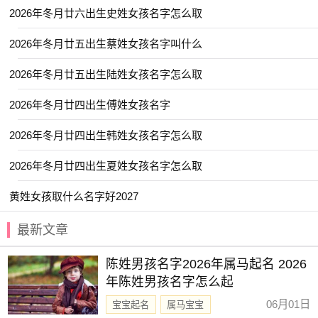
【之夏】 【可菲】 【佩娴】 【乔雅】
2026年冬月廿六出生史姓女孩名字怎么取
【亦贤】 【书颜】 【临夏】 【云昕】
2026年冬月廿五出生蔡姓女孩名字叫什么
【今夏】 【亦洋】 【佳琪】 【亦航】
2026年冬月廿五出生陆姓女孩名字怎么取
【亦君】 【亦君】 【云雅】 【伽茵】
2026年冬月廿四出生傅姓女孩名字
【冉婕】 【书言】 【书承】 【予初】
【净秋】 【乐钧】 【云碧】 【乔毅】
2026年冬月廿四出生韩姓女孩名字怎么取
【伊泓】 【亦洋】 【云溪】 【于渊】
2026年冬月廿四出生夏姓女孩名字怎么取
【云璟】 【义德】 【世哲】 【书智】
黄姓女孩取什么名字好2027
【与夏】 【亦仁】 【乐淳】 【云易】
最新文章
【以晗】 【会周】 【亦闲】 【乐善】
【伟岽】 【乐博】 【可清】 【书弘】
陈姓男孩名字2026年属马起名 2026
【云轼】 【乐川】 【元雅】 【佳昕】
年陈姓男孩名字怎么起
【仁浩】 【之学】 【乐绮】 【依雯】
06月01日
宝宝起名
属马宝宝