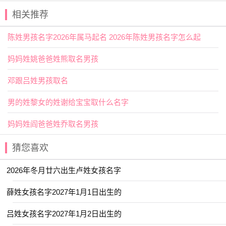
用作人名意指
高洁
、美丽、文雅、有品味、品德高尚、为人
相关推荐
正直之义；
陈姓宝宝起名宜用字
陈姓男孩名字2026年属马起名 2026年陈姓男孩名字怎么起
【宴】以酒饭款待宾客；安定,没有战事；喜乐，欢乐。
妈妈姓姚爸爸姓熊取名男孩
用作人名意指欢乐、喜乐、知书达礼之义；
邓跟吕姓男孩取名
【杜】落叶乔木，果实圆而小，味涩可食，俗称“杜梨”；
阻塞、堵塞；凭自己的意思没有根据地编造。用作人名意指
男的姓黎女的姓谢给宝宝取什么名字
诚实、守信、忠厚善良之义；
妈妈姓阎爸爸姓乔取名男孩
陈姓宝宝取名热门精选
猜您喜欢
【伟铄】 【云枫】 【初岚】 【予诺】
【亦勋】 【与夏】 【书睿】 【东璟】
2026年冬月廿六出生卢姓女孩名字
【书梦】 【云昕】 【冰莹】 【云晞】
薛姓女孩名字2027年1月1日出生的
【义瑶】 【世钊】 【冰颜】 【可贞】
吕姓女孩名字2027年1月2日出生的
【云晏】 【世珩】 【佩琼】 【予清】