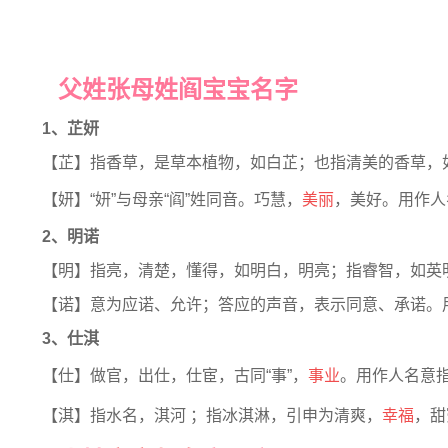
父姓张母姓阎宝宝名字
1、芷妍
【芷】指香草，是草本植物，如白芷；也指清美的香草，
【妍】“妍”与母亲“阎”姓同音。巧慧，
美丽
，美好。用作人
2、明诺
【明】指亮，清楚，懂得，如明白，明亮；指睿智，如英
【诺】意为应诺、允许；答应的声音，表示同意、承诺。
3、仕淇
【仕】做官，出仕，仕宦，古同“事”，
事业
。用作人名意
【淇】指水名，淇河 ；指冰淇淋，引申为清爽，
幸福
，甜