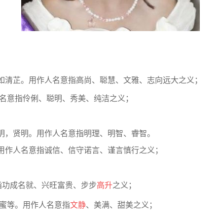
如清芷。用作人名意指高尚、聪慧、文雅、志向远大之义；
名意指伶俐、聪明、秀美、纯洁之义；
明，贤明。用作人名意指明理、明智、睿智。
用作人名意指诚信、信守诺言、谨言慎行之义；
指功成名就、兴旺富贵、步步
高升
之义；
蜜等。用作人名意指
文静
、美满、甜美之义；