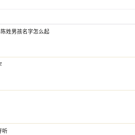
6年陈姓男孩名字怎么起
下方的
【宝宝起名】
，为孩子起一个吉利的好名字吧。
字
好听