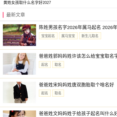
黄姓女孩取什么名字好2027
【与夏】 【云昕】 【云涵】 【冬瑶】
【卿林】 【兰琳】 【书敏】 【之夏】
最新文章
【与夏】 【书颜】 【云易】 【亦闲】
陈姓男孩名字2026年属马起名 202
赐子好名，能伴子一生。想给宝宝取一个好名字吗？选择
宝宝起名
属马宝宝
新生儿取名
爸爸姓郭妈妈姓许该怎么给宝宝取名
起名
取名
爸爸姓宋妈妈姓唐双胞胎取个啥名好
起名
取名
爸爸姓文妈妈姓于给孩子起名叫什么