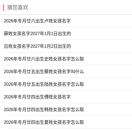
猜您喜欢
【元姝】 【俞昭】 【云涵】 【予初】
【云枫】 【云浩】 【乐淳】 【元清】
2026年冬月廿六出生卢姓女孩名字
【云溪】 【元雅】 【云惟】 【佳昊】
薛姓女孩名字2027年1月1日出生的
【初岚】 【乔毅】 【华琪】 【冉婕】
吕姓女孩名字2027年1月2日出生的
【云琪】 【佳辰】 【乐川】 【乐洋】
【书弘】 【允廷】 【亦勋】 【亦航】
2026年冬月廿六出生史姓女孩名字怎么取
【其书】 【冰洋】 【书言】 【云晏】
2026年冬月廿五出生蔡姓女孩名字叫什么
【云轼】 【书娴】 【云谣】 【丞博】
2026年冬月廿五出生陆姓女孩名字怎么取
【于渊】 【云昕】 【乐绮】 【冰莹】
2026年冬月廿四出生傅姓女孩名字
【佩琼】 【予诺】 【其晟】 【云溪】
【今夏】 【云碧】 【书承】 【仕淇】
2026年冬月廿四出生韩姓女孩名字怎么取
【之学】 【乔苒】 【书闻】 【凌栩】
2026年冬月廿四出生夏姓女孩名字怎么取
【书智】 【书智】 【亦仁】 【义瑶】