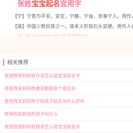
张姓
宝宝起名
宜用字
【宁】宁意为平安，安定，宁静，宁谧，息事宁人。用作
【珞】中国少数民族之一。珞本义形容石头坚硬。用作人
张姓宝宝取名热门精选
【云栋】 【佩娴】 【亦君】 【凯弈】
【乐善】 【依雯】 【以晗】 【书梦】
相关推荐
【佳琪】 【云琪】 【元芷】 【兰佩】
爸爸姓郭妈妈姓许该怎么给宝宝取名字
【亦君】 【乐善】 【亭然】 【凡阳】
爸爸姓宋妈妈姓唐双胞胎取个啥名好
【云雅】 【伊然】 【书蕴】 【元捷】
【净秋】 【东璟】 【函琪】 【冰颜】
爸爸姓文妈妈姓于给孩子起名叫什么好听
【乔雅】 【书语】 【乐钧】 【予欣】
姓钟的和姓张的孩子叫什么
【丞名】 【乐淳】 【书言】 【书睿】
爸爸姓胡妈妈姓杨该怎么给宝宝取名字
【一棠】 【予清】 【乐博】 【亦闲】