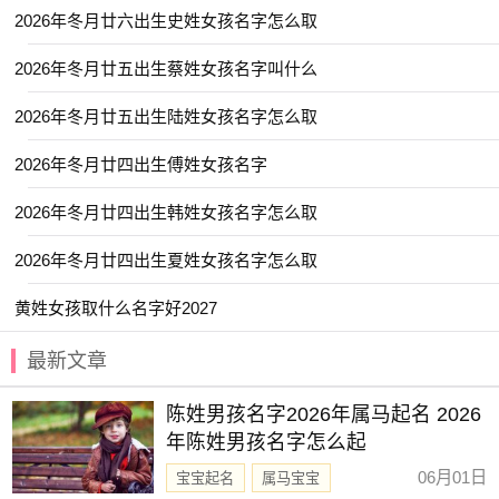
【临悠】 【依雯】 【书承】 【书言】
2026年冬月廿六出生史姓女孩名字怎么取
【亦君】 【书颜】 【冰洋】 【以晗】
2026年冬月廿五出生蔡姓女孩名字叫什么
【之夏】 【乐洋】 【乐淳】 【乐川】
【与夏】 【云雅】 【亦洋】 【书睿】
2026年冬月廿五出生陆姓女孩名字怎么取
【一棠】 【其晟】 【初岚】 【书闻】
2026年冬月廿四出生傅姓女孩名字
【卿林】 【优艺】 【书言】 【亦闲】
2026年冬月廿四出生韩姓女孩名字怎么取
【书蕴】 【冰颜】 【元姝】 【义瑶】
2026年冬月廿四出生夏姓女孩名字怎么取
【书弘】 【临夏】 【佳辰】 【乐渝】
【亦明】 【兰佩】 【云溪】 【冰莹】
黄姓女孩取什么名字好2027
【亦君】 【书智】 【博知】 【乐钧】
最新文章
【伽茵】 【予初】 【可清】 【云枫】
陈姓男孩名字2026年属马起名 2026
【云晏】 【
亦勋
】 【之学】 【凌栩】
年陈姓男孩名字怎么起
【元清】 【亦昊】 【乔毅】 【东璟】
06月01日
宝宝起名
属马宝宝