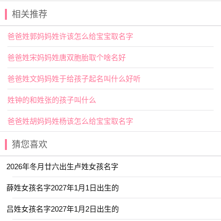
5、昭成
相关推荐
【昭】指光明美好、显著、明显、彰明，主要想要表示
一种期望的意思。用作人名意指辉煌无比、光彩照人、风度
爸爸姓郭妈妈姓许该怎么给宝宝取名字
翩翩之义；
爸爸姓宋妈妈姓唐双胞胎取个啥名好
【成】指有能力、成功、成就、完成。用作人名意指成
功、成就、完成、优秀之义；
爸爸姓文妈妈姓于给孩子起名叫什么好听
刘姓
宝宝起名
宜用字
姓钟的和姓张的孩子叫什么
【盈】主要有充满、圆满、增长、富余等；重叠为“盈盈”
爸爸姓胡妈妈姓杨该怎么给宝宝取名字
时，又有美好、清澈之义。用作人名意指欢乐、旺盛、富
余、圆满之义；
猜您喜欢
【浓】含某种成分多；深厚，不淡薄；艳丽；稠密，
厚，多。用作人名意指有情义、兴旺、渊博之义；
2026年冬月廿六出生卢姓女孩名字
刘姓
宝宝取名
热门精选
薛姓女孩名字2027年1月1日出生的
【允廷】 【卓远】 【乐诗】 【俞昭】
吕姓女孩名字2027年1月2日出生的