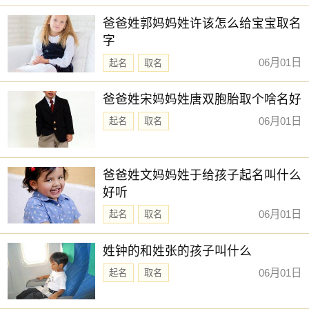
【书敏】 【予诺】 【云碧】 【仰浩】
新生儿取名
爸爸姓郭妈妈姓许该怎么给宝宝取名
【乔苒】 【亦闲】 【佳昕】 【于渊】
字
【兆佳】 【佳琪】 【云轼】 【亦洋】
06月01日
起名
取名
【冉婕】 【予清】 【书娴】 【亦仁】
【元雅】 【亦航】 【乐淳】 【书语】
爸爸姓宋妈妈姓唐双胞胎取个啥名好
【凯弈】 【云溪】 【冬瑶】 【伊然】
06月01日
起名
取名
【佳昊】 【佩娴】 【云栋】 【乐善】
【元芷】 【佩琼】 【与夏】 【书梦】
爸爸姓文妈妈姓于给孩子起名叫什么
【云浩】 【初元】 【乐善】 【仕淇】
好听
【今夏】 【书智】 【乐博】 【乐绮】
06月01日
起名
取名
【乔雅】 【其书】 【净秋】 【卿莞】
姓钟的和姓张的孩子叫什么
赐子好名，能伴子一生。想给宝宝取一个好名字吗？选
06月01日
起名
取名
择下方的
【宝宝起名】
，为孩子起一个吉利的好名字吧。