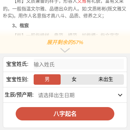
【彬】文质兼备的样子，形容人
文雅
有礼貌，富有文采
的。一般指温文尔雅、品德出众的人。如:文质彬彬(既文雅又
朴实)。用作人名意指才高八斗、品质、修养之义；
3、楷宸
【楷】一般指榜样，典范，模范，如楷模；指文字字
展开剩余的57%
形，如楷书。用作人名意指兢兢业业、以身作则、出类拔萃
之义；
【宸】指屋檐，深邃的房屋，比喻庇荫；也指帝王的住
宝宝姓氏:
所，宫殿，引申为王位、帝王的代称。用作人名意指尊贵、
德高望重、严于律己之义；
宝宝性别:
男
女
未出生
4、沛瑜
【沛】指充盛的样子，水势湍急，行动迅疾的样子。用
生辰/预产期:
作人名意指繁荣
昌盛
、精力充沛、不可阻挡之义；
【瑜】指美玉或玉的光泽。用作人名意指美好、耀眼、
八字起名
有才
能之义；