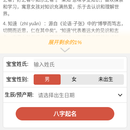
和学习，寓意女孩对知识充满热爱，乐于去认识和理解世
界。
4. 知遠（zhī yuǎn）：源自《论语·子张》中的“博學而笃志，
切問而近思，仁在其中矣”。“知遠”代表着远大的见识和志
向，寓意女孩有远大的理想和抱负，不满足于眼前的成就，
展开剩余的1%
勇于追求更高的境界。
5. 德行（dé xíng）：取自《论语》中的“德不孤，必有邻”。
“德行”意味着
道德
行为，寓意女孩有着高尚的品德和良好的行
宝宝姓氏:
为习惯，能够得到他人的尊重和喜爱。
宝宝性别:
男
女
未出生
选择这些《论语》中蕴含的词作为女孩的名字，不仅能够体
现出深厚的文化底蕴，同时也寄托了父母对孩子的美好祝愿
和期望。在给女孩取名时，可以结合家庭的传统、父母的喜
生辰/预产期:
好以及孩子的
个性
特点，挑选出最适合的名字。
赐子好名，能伴子一生。想给宝宝取一个好名字吗？选
八字起名
择下方的
【宝宝起名】
，为孩子起一个吉利的好名字吧。