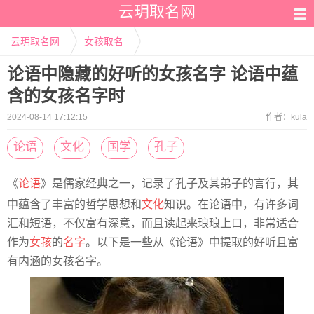
云玥取名网
云玥取名网
女孩取名
论语中隐藏的好听的女孩名字 论语中蕴
含的女孩名字时
2024-08-14 17:12:15
作者：
kula
论语
文化
国学
孔子
《
论语
》是儒家经典之一，记录了孔子及其弟子的言行，其
中蕴含了丰富的哲学思想和
文化
知识。在论语中，有许多词
汇和短语，不仅富有深意，而且读起来琅琅上口，非常适合
作为
女孩
的
名字
。以下是一些从《论语》中提取的好听且富
有内涵的女孩名字。