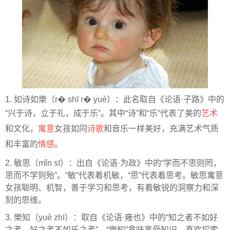
1. 如诗如樂（r� shī r� yuè）：此名取自《论语·子路》中的
“兴于诗，立于礼，成于乐”。其中“诗”和“乐”代表了美的
艺术
和文化，
寓意
女孩如同
诗歌
和音乐一样美好，充满艺术气质
和丰富的
情感
。
2. 敏思（mǐn sī）：出自《论语·为政》中的“学而不思则罔，
思而不学则殆”。“敏”代表着机敏，“思”代表着思考。敏思寓意
女孩聪明、机智，善于学习和思考，有着敏锐的洞察力和深
刻的思维。
3. 樂知（yuè zhī）：取自《论语·雍也》中的“知之者不如好
之者，好之者不如乐之者”。“樂知”意味享受知识，喜欢探索