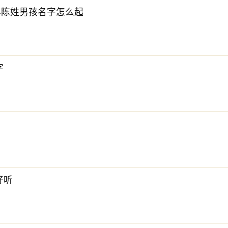
6年陈姓男孩名字怎么起
字
好听