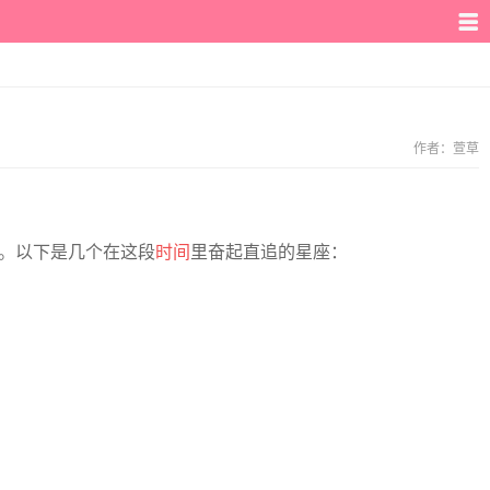
作者：
萱草
。以下是几个在这段
时间
里奋起直追的星座：