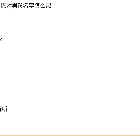
6年陈姓男孩名字怎么起
字
好听