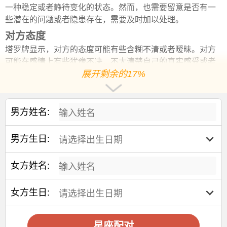
一种稳定或者静待变化的状态。然而，也需要留意是否有一
些潜在的问题或者隐患存在，需要及时加以处理。
对方态度
塔罗牌显示，对方的态度可能有些含糊不清或者暧昧。对方
可能在感情上有些犹豫不决，不太清楚自己的真实感受或者
展开剩余的17%
未来的打算。这种态度可能给天蝎座带来一些困扰或者不
安，需要通过沟通和理解来解决。
解决建议
男方姓名:
针对目前的情况，天蝎座可以尝试以下几点建议来处理感情
问题：
男方生日:
1. 沟通：与对方坦诚沟通，表达自己的想法和感受，听取对
方的意见和想法，共同寻求解决方案。
女方姓名:
2. 自省：反思过去的经历和自己的感受，思考未来的打算和
目标，找到内心的平衡和
方向
。
女方生日:
3. 包容：接受对方的犹豫和不确定，给予对方足够的时间和
空间，尊重彼此的感受和选择。
星座配对