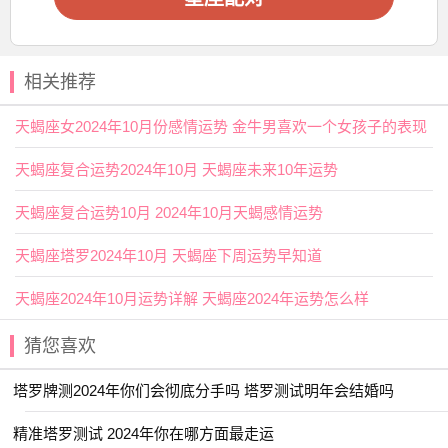
4. 放下：放下过去的恩怨和误会，给予彼此新的机会和可
能，重建信任和情感连接。
5. 调整：根据实际情况和双方的需求，适时调整感情关系和
相关推荐
期望，寻找到最适合双方的发展方向。
天蝎座女2024年10月份感情运势 金牛男喜欢一个女孩子的表现
通过以上建议，希望天蝎座能够处理好自己的感情问题，找
到内心的平静和
幸福
。
天蝎座复合运势2024年10月 天蝎座未来10年运势
天蝎座复合运势10月 2024年10月天蝎感情运势
天蝎座塔罗2024年10月 天蝎座下周运势早知道
天蝎座2024年10月运势详解 天蝎座2024年运势怎么样
猜您喜欢
塔罗牌测2024年你们会彻底分手吗 塔罗测试明年会结婚吗
精准塔罗测试 2024年你在哪方面最走运