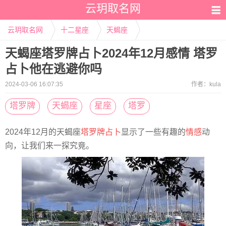
云玥取名网
云玥取名网
十二星座
天蝎座
天蝎座塔罗牌占卜2024年12月感情 塔罗
占卜他在逃避你吗
2024-03-06 16:07:35
作者：
kula
塔罗牌
天蝎座
星座
塔罗
2024年12月的天蝎座
塔罗牌占卜
显示了一些有趣的
情感
动
向，让我们来一探究竟。