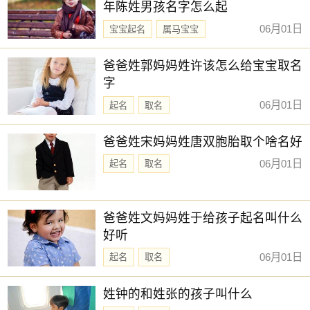
年陈姓男孩名字怎么起
第八节：鱼类
06月01日
宝宝起名
属马宝宝
鱼类是富含健康脂肪和高质量蛋白质的食物。它们对于心脏
新生儿取名
健康和减脂都有益。以下是全球减脂最好的十种食物中的第
爸爸姓郭妈妈姓许该怎么给宝宝取名
八种：
字
8. 鲑鱼：鲑鱼富含ω-3脂肪酸，有助于降低炎症和提高新陈代
06月01日
起名
取名
谢。它也提供了高质量的蛋白质。
爸爸姓宋妈妈姓唐双胞胎取个啥名好
第九节：豆类和
豆腐
06月01日
起名
取名
豆类和豆腐是植物蛋白质的优质来源，富含纤维和抗氧化
剂。它们有助于控制饥饿感并提供能量。以下是全球减脂最
好的十种食物中的第九种：
爸爸姓文妈妈姓于给孩子起名叫什么
9.
黑豆
：黑豆是一种富含蛋白质、纤维和抗氧化剂的豆类。
好听
它们有助于维持饱腹感，促进健康的代谢。
06月01日
起名
取名
第十节：瘦肉
瘦肉是蛋白质的出色来源，同时也提供了关键的维生素和矿
姓钟的和姓张的孩子叫什么
物质。选择瘦肉可以帮助您控制卡路里摄入。以下是全球减