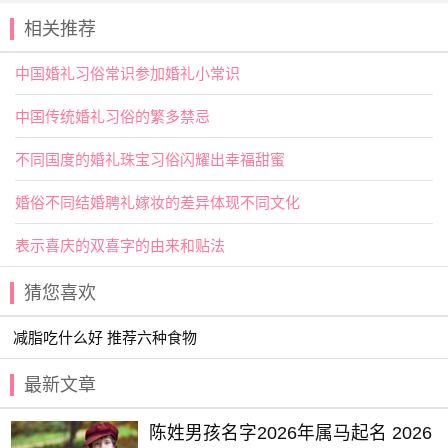
果以控制卡路里摄入。以下是全球减脂最好的十种食物中的
第五种：
相关推荐
5. 蓝莓：蓝莓是一种富含抗氧化剂的水果，对于维持健康的
中国婚礼习俗常识参加婚礼小常识
代谢和减脂都有益。它们还有助于控制血糖水平，减少饥饿
感。
中国传统婚礼习俗的繁多禁忌
第六节：坚果和种子
不同国度的婚礼珠宝习俗闪耀出幸福甜蜜
坚果和种子是优质的蛋白质和健康脂肪的来源。它们可以作
为零食或添加到饮食中，有助于提高饱腹感和代谢。以下是
婚俗不同结婚聘礼嫁妆的差异体现不同文化
全球减脂最好的十种食物中的第六种：
表示喜庆的双喜字的由来和贴法
6. 杏仁：杏仁富含健康脂肪、蛋白质和纤维。它们可以减少
饥饿感，提供能量，有助于减脂。
猜您喜欢
第七节：低脂
奶制品
减脂吃什么好 推荐六种食物
低脂奶制品是富含蛋白质和钙的重要来源，有助于维持骨骼
健康。以下是全球减脂最好的十种食物中的第七种：
最新文章
7. 希腊
酸奶
：希腊酸奶是一种高蛋白质低脂肪的奶制品，有
陈姓男孩名字2026年属马起名 2026
助于增加饱腹感，同时提供钙和益生菌。