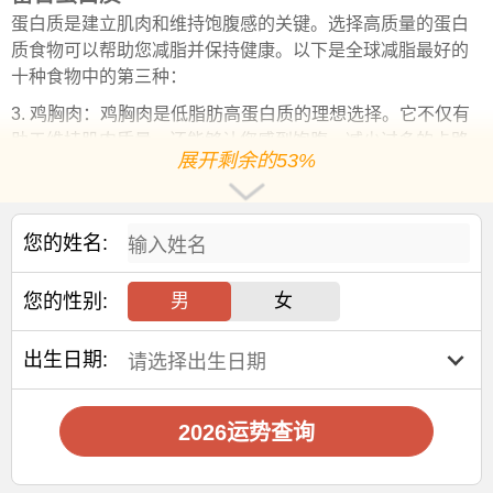
蛋白质是建立肌肉和维持饱腹感的关键。选择高质量的蛋白
质食物可以帮助您减脂并保持健康。以下是全球减脂最好的
十种食物中的第三种：
3. 鸡胸肉：鸡胸肉是低脂肪高蛋白质的理想选择。它不仅有
助于维持肌肉质量，还能够让您感到饱腹，减少过多的卡路
展开剩余的53%
里摄入。
富含纤维的
蔬菜
您的姓名:
蔬菜是减脂饮食中不可或缺的一部分，特别是富含纤维的蔬
菜。它们有助于控制食欲，提供维生素和矿物质。以下是全
球减脂最好的十种食物中的第四种：
您的性别:
男
女
4. 菠菜：菠菜是一种营养丰富的蔬菜，富含维生素、矿物质
出生日期:
和纤维。它的低热量和高营养价值使其成为减脂饮食的理想
选择。
第五节：
水果
2026运势查询
水果是健康饮食的一部分，但在减脂过程中需要选择低糖水