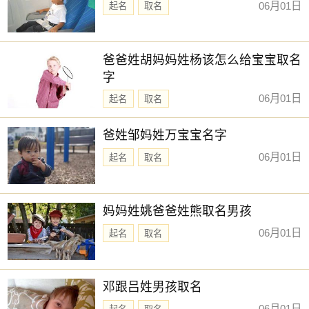
06月01日
起名
取名
脂最好的十种食物中的第十种：
10. 瘦牛肉：瘦牛肉富含蛋白质、铁和锌，有助于维持肌肉质
量和健康的代谢。
爸爸姓胡妈妈姓杨该怎么给宝宝取名
字
这些全球减脂最好的十种食物提供了多种营养素，有助于实
现健康的减脂目标。在制定饮食计划时，确保包括这些食
06月01日
起名
取名
物，同时保持适当的卡路里摄入和锻炼，以获得最佳的减脂
效果。
爸姓邹妈姓万宝宝名字
06月01日
起名
取名
妈妈姓姚爸爸姓熊取名男孩
06月01日
起名
取名
邓跟吕姓男孩取名
06月01日