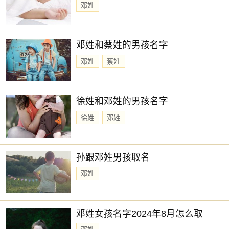
邓姓
邓姓和蔡姓的男孩名字
邓姓
蔡姓
徐姓和邓姓的男孩名字
徐姓
邓姓
孙跟邓姓男孩取名
邓姓
邓姓女孩名字2024年8月怎么取