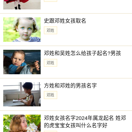
史跟邓姓女孩取名
邓姓
邓姓和吴姓怎么给孩子起名?男孩
邓姓
方姓和邓姓的男孩名字
邓姓
邓姓女孩名字2024年属龙起名 姓邓
的虎宝宝女孩叫什么名字好