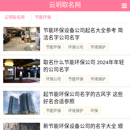
云玥取名网
云玥取名网
节能环保
节能环保设备公司起名大全参考 简
洁名字公司名字
节能环保
环保公司
环境保护
取名什么节能环保公司 2024年年轻
的公司名字
环保公司
节能环保
环境保护
起节能环保公司名字的古风字 这些
好名合适参照
节能环保
环境保护
环保
新节能环保设备公司的名字大全 顺