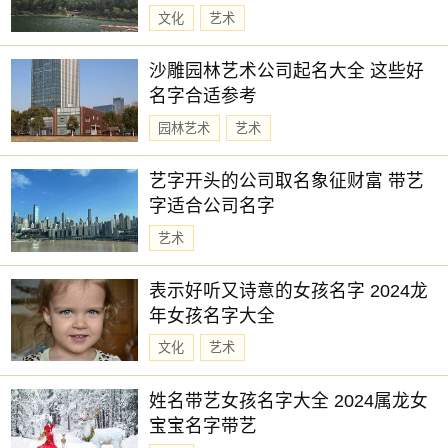
文化
艺术
沙雕园林艺术公司起名大全 这些好
名字合适参考
园林艺术
艺术
艺字开头的公司取名象征财富 带艺
字适合公司名字
艺术
表示好听又诗意的女孩名字 2024龙
年女孩名字大全
文化
艺术
姓名带艺女孩名字大全 2024属龙女
宝宝名字带艺