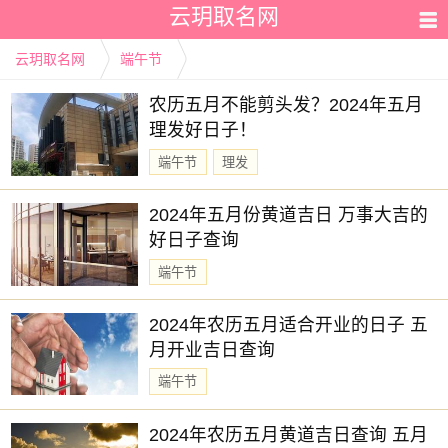
云玥取名网
云玥取名网
端午节
农历五月不能剪头发？2024年五月
理发好日子！
端午节
理发
2024年五月份黄道吉日 万事大吉的
好日子查询
端午节
2024年农历五月适合开业的日子 五
月开业吉日查询
端午节
2024年农历五月黄道吉日查询 五月