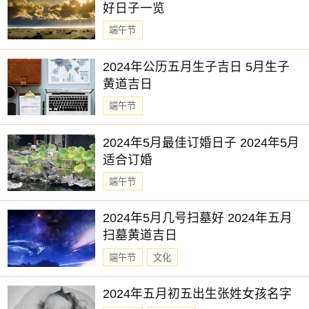
好日子一览
端午节
2024年公历五月生子吉日 5月生子
黄道吉日
端午节
2024年5月最佳订婚日子 2024年5月
适合订婚
端午节
2024年5月几号扫墓好 2024年五月
扫墓黄道吉日
端午节
文化
2024年五月初五出生张姓女孩名字