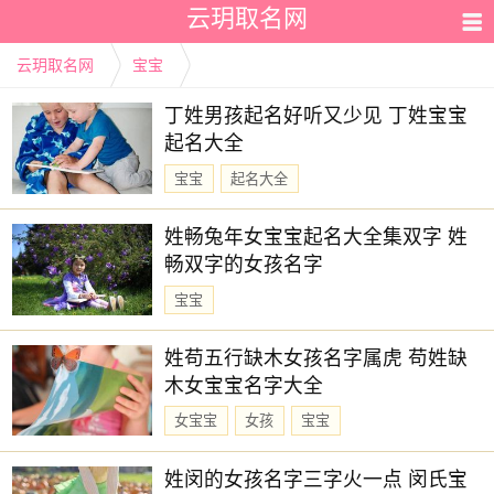
云玥取名网
云玥取名网
宝宝
丁姓男孩起名好听又少见 丁姓宝宝
起名大全
宝宝
起名大全
姓畅兔年女宝宝起名大全集双字 姓
畅双字的女孩名字
宝宝
姓苟五行缺木女孩名字属虎 苟姓缺
木女宝宝名字大全
女宝宝
女孩
宝宝
姓闵的女孩名字三字火一点 闵氏宝