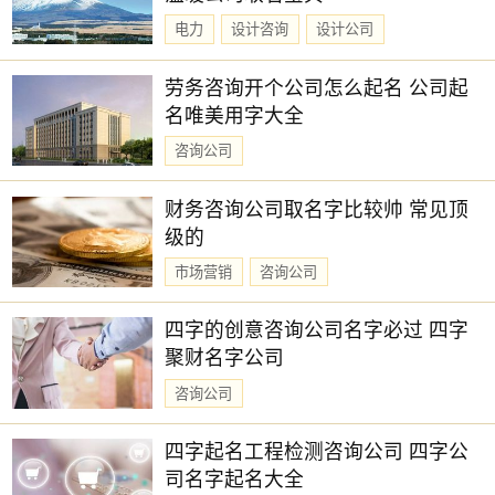
电力
设计咨询
设计公司
劳务咨询开个公司怎么起名 公司起
名唯美用字大全
咨询公司
财务咨询公司取名字比较帅 常见顶
级的
市场营销
咨询公司
四字的创意咨询公司名字必过 四字
聚财名字公司
咨询公司
四字起名工程检测咨询公司 四字公
司名字起名大全