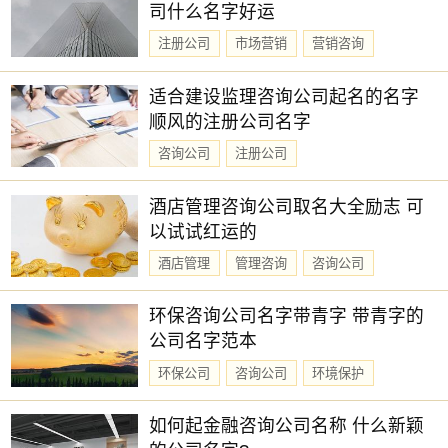
司什么名字好运
注册公司
市场营销
营销咨询
适合建设监理咨询公司起名的名字
顺风的注册公司名字
咨询公司
注册公司
酒店管理咨询公司取名大全励志 可
以试试红运的
酒店管理
管理咨询
咨询公司
环保咨询公司名字带青字 带青字的
公司名字范本
环保公司
咨询公司
环境保护
如何起金融咨询公司名称 什么新颖