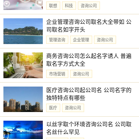
联想
科技
咨询公司
企业管理咨询公司取名大全带如 公
司取名如字开头
管理咨询
企业管理
咨询公司
商务咨询公司怎么起名字诱人 普遍
取名字方式大全
市场营销
咨询公司
医疗咨询公司起公司名 公司名字的
独特特点有哪些
医疗
咨询公司
以丝字取个环境咨询公司名 公司取
名丝什么罕见