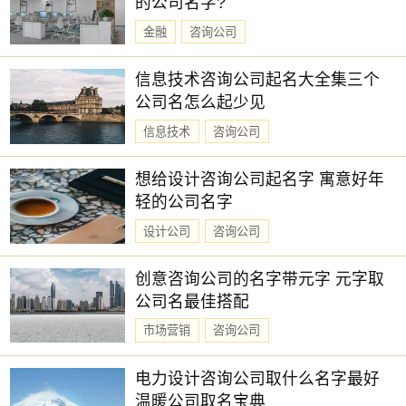
的公司名字?
金融
咨询公司
信息技术咨询公司起名大全集三个
公司名怎么起少见
信息技术
咨询公司
想给设计咨询公司起名字 寓意好年
轻的公司名字
设计公司
咨询公司
创意咨询公司的名字带元字 元字取
公司名最佳搭配
市场营销
咨询公司
电力设计咨询公司取什么名字最好
温暖公司取名宝典