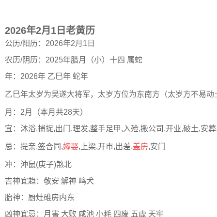
2026年2月1日老黄历
公历/阳历：2026年2月1日
农历/阴历：2025年腊月（小）十四 属蛇
年：2026年 乙巳年 蛇年
乙巳年太岁为吴遂大将军，太岁方位为东南方（太岁方不易动
月：2月（本月共28天）
宜：沐浴,捕捉,出门,理发,整手足甲,入殓,搬公司,开业,破土,安葬
忌：提亲,签合同,
嫁娶
,上梁,开市,出差,
盖房
,安门
冲：沖鼠(庚子)煞北
吉神宜趋：敬安 解神 鸣犬
胎神：厨灶碓房内东
凶神宜忌：月害 大败 咸池 小耗 四废 五虚 天牢