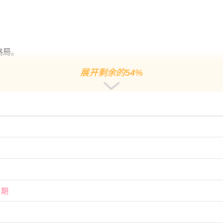
格局。
展开剩余的54%
日
日
日期