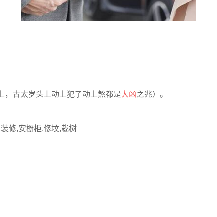
土，古太岁头上动土犯了动土煞都是
大凶
之兆）。
,装修,安橱柜,修坟,栽树