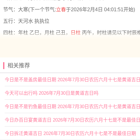
节气：大寒(下一个节气:
立春
于2026年2月4日 04:01:51开始)
五行：天河水 执执位
四柱：年柱 乙巳，月柱 己丑，
日柱
丙午，时柱请见以下时辰
彭祖百忌：丙不修灶必见灾殃 午不苫盖屋主更张
岁次：乙巳年 己丑月 丙午日
相关推荐
老黄历择日说明：今日为月忌日，请谨慎择今日；
今日干支为丙午，生肖属相为鼠、马、牛请谨慎择今日。
今日是不是盖房最佳日期 2026年7月30日农历六月十七是黄道吉
2026年2月1日时辰吉凶
今天可以出行吗 2026年7月30日是黄道吉日吗
0时-1时 戊子时：沖马 煞南 时沖戊午 天牢 三合 大进 水星
宜：祈福 求嗣 订婚 嫁娶 求财 开市 交易 安床
今日是不是钓鱼最佳日期 2026年7月30日农历六月十七是黄道吉
忌：赴任 修造 移徙 出行 词讼
今日办百日宴黄道吉日 2026年7月30日农历六月十七是不是最佳
1时-3时 己丑时： 沖羊 煞东 时沖己未 元武 天乙 太阴
今日拆迁黄道吉日 2026年7月30日农历六月十七是不是最佳日期
宜：祈福 求嗣 入宅 嫁娶 安葬