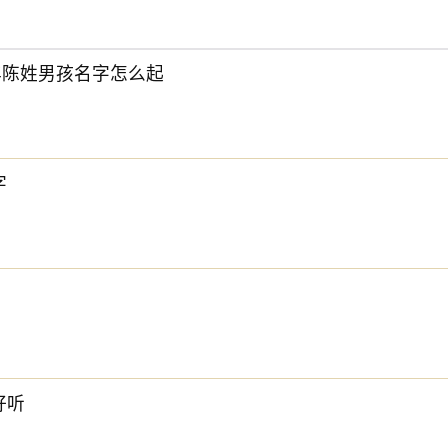
6年陈姓男孩名字怎么起
字
好听