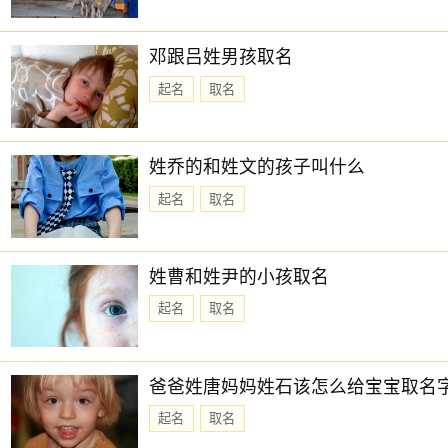
宜：
忌：日时相沖 诸事不宜
邓跟吕姓男孩取名
21时-23时 己亥时： 沖蛇 煞西 时沖己巳 长生 玉堂 六甲
起名
取名
宜：求嗣 嫁娶 移徙 入宅 开市 交易 修造 安葬
忌：
姓乔的和姓文的孩子叫什么
23时-24时 庚子时： 沖马 煞南 时沖庚午 天兵 禄贵 喜神
起名
取名
宜：祈福 求嗣 出行 求财 嫁娶 安葬
忌：上樑 盖屋 入殓
姓曹和姓尹的小孩取名
起名
取名
爸爸姓唐妈妈姓石该怎么给宝宝取名
起名
取名