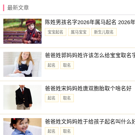
忌：赴任 出行 修造 动土
最新文章
3时-5时 庚寅时： 沖猴 煞北 时沖庚申 天兵 福星 日禄 司命
陈姓男孩名字2026年属马起名 202
宜：祭祀 祈福 酬神 订婚 嫁娶 出行 求财 入宅 安葬 赴任 作灶
宝宝起名
属马宝宝
新生儿取名
忌：上樑 盖屋 入殓
5时-7时 辛卯时： 沖鸡 煞西 时沖辛酉 狗食 勾陈 帝旺 天赦
爸爸姓郭妈妈姓许该怎么给宝宝取名
宜：求嗣 嫁娶 移徙 入宅 开市 交易 安葬
起名
取名
忌：祭祀 祈福 斋醮 酬神 赴任 出行 修造
7时-9时 壬辰时： 沖狗 煞南 时沖壬戍 日刑 六戊 雷兵 青龙
爸爸姓宋妈妈姓唐双胞胎取个啥名好
宜：订婚 嫁娶 安床 移徙 入宅 修造 安葬
起名
取名
忌：赴任 出行 祈福 求嗣 乘船
9时-11时 癸巳时： 沖猪 煞东 时沖癸亥 大退 明堂 五合
宜：盖屋 移徙 作灶 安床 入宅 开市 祭祀 祈福 出行 订婚 嫁娶
爸爸姓文妈妈姓于给孩子起名叫什么
忌：开光 修造 安葬
起名
取名