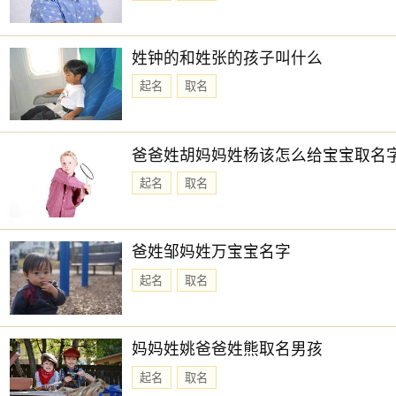
11时-13时 甲午时： 沖鼠 煞北 时沖甲子 不遇 天刑 地兵 贪狼
宜：求财 嫁娶 移徙 开市 安葬
姓钟的和姓张的孩子叫什么
忌：赴任 出行 修造 动土
起名
取名
13时-15时 乙未时： 沖牛 煞西 时沖乙丑 朱雀 天乙 右弼
宜：祈福 求嗣 出行 入宅 嫁娶 修造 安葬 赴任 见贵 求财
爸爸姓胡妈妈姓杨该怎么给宝宝取名
忌：朱雀须用
凤凰
符制 否则 诸事不宜
起名
取名
15时-17时 丙申时： 沖虎 煞南 时沖丙寅 天贼 路空 三合 金匮
宜：求嗣 订婚 嫁娶 出行 求财 开市 交易 安床
爸姓邹妈姓万宝宝名字
忌：祭祀 祈福 斋醮 酬神
起名
取名
17时-19时 丁酉时： 沖兔 煞东 时沖丁卯 路空 六合 宝光 唐符
宜：求嗣 订婚 嫁娶 求财 开市 交易 安床
妈妈姓姚爸爸姓熊取名男孩
忌：祭祀 祈福 斋醮 开光 赴任 出行
起名
取名
19时-21时 戊戌时： 沖龙 煞北 时沖戊辰 日破