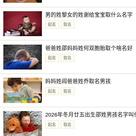
时柱：辛卯 时冲：冲鸡 吉凶：玉堂(吉)
吉神：玉堂
男的姓黎女的姓谢给宝宝取什么名字
凶神：日刑
起名
取名
时辰：辰时 时间：7:00:00-8:59:59
时柱：壬辰 时冲：冲狗 吉凶：天牢(凶)
爸爸姓邵妈妈姓何双胞胎取个啥名好
吉神：无
起名
取名
凶神：天牢
时辰：巳时 时间：9:00:00-10:59:59
妈妈姓阎爸爸姓乔取名男孩
时柱：癸巳 时冲：冲猪 吉凶：玄武(凶)
起名
取名
吉神：日禄
凶神：玄武
2026年冬月廿五出生邵姓男孩名字叫
时辰：午时 时间：11:00:00-12:59:59
起名
取名
时柱：甲午 时冲：冲鼠 吉凶：司命(吉)