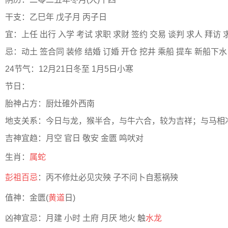
干支：乙巳年 戊子月 丙子日
宜：上任 出行 入学 考试 求职 求财 签约 交易 谈判 求人 拜访 
忌：动土 签合同 装修 结婚 订婚 开仓 挖井 乘船 提车 新船下水
24节气：12月21日冬至 1月5日小寒
节日：
胎神占方：厨灶碓外西南
地支关系：今日与龙，猴半合，与牛六合，较为吉祥；与马相
吉神宜趋：月空 官日 敬安 金匮 鸣吠对
生肖：
属蛇
彭祖百忌
：丙不修灶必见灾殃 子不问卜自惹祸殃
值神：金匮(
黄道
日)
凶神宜忌：月建 小时 土府 月厌 地火 触
水龙