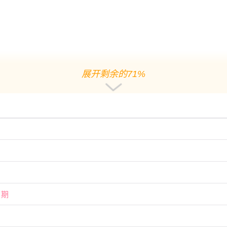
展开剩余的71%
日
日
，月仙星，亦称金柜。利释道用事，阍者女子用事，吉。宜
嫁娶
，不
日期
一早一晚为凶，而从上午九时至下午三时为吉。