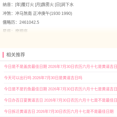
纳音：[年]覆灯火 [月]霹雳火 [日]涧下水
冲煞：冲马煞南 正冲庚午(1930 1990)
儒略历：2461042.5
星座：摩羯座
值日：建执位(吉)
年空亡：寅卯 年七煞：亥 年三煞：煞东 三煞寅卯辰 甲乙坐煞
相关推荐
月空亡：午未 月七煞：午 月三煞：煞南 三煞巳午未 丙丁坐煞
今日是不是盖房最佳日期 2026年7月30日农历六月十七是黄道吉
日空亡：申酉 日七煞：午 日三煞：煞南 三煞巳午未 丙丁坐煞
福神：正东 月支：子水 年太岁：吴遂
今天可以出行吗 2026年7月30日是黄道吉日吗
九星：四绿招摇木星(安) 二十八宿：南方鬼宿鬼金羊(凶)
今日是不是钓鱼最佳日期 2026年7月30日农历六月十七是黄道吉
十二值神：金匮 — 吉：俗称“大黄道日”。古籍云：福德星
今日办百日宴黄道吉日 2026年7月30日农历六月十七是不是最佳
阳贵神：正西
月相
：小望月 岁破位：西北
今日拆迁黄道吉日 2026年7月30日农历六月十七是不是最佳日期
六曜：赤口 — 凶(午时吉)：依古籍观点，
寓意
大凶之日。此日