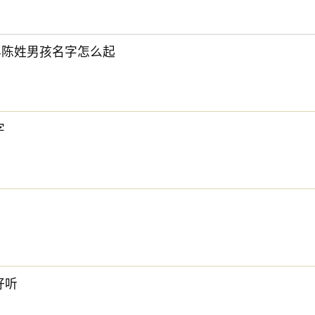
文。后来传至日本，并于当地流行，而在中国影响日渐式微。
6年陈姓男孩名字怎么起
观点，此日一般主吉，但修造动土之事不宜做。此日与月令合二为
字
马可以通。
破大有功。
道日即是
民间
的黄道吉日， 吉日办事可一顺百顺，对事情有着正向
好听