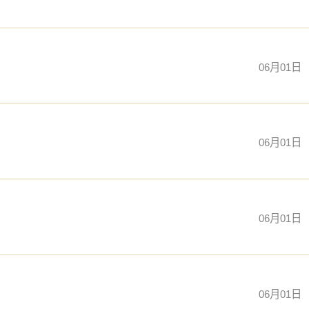
可以借助五行的影响，充分发挥自己的才能。
06月01日
你的步伐，相信会有好的结果。
到自己的努力带来的成果。
06月01日
调整，才能保持高效和准确。
06月01日
的人请教，找到解决问题的方法。
06月01日