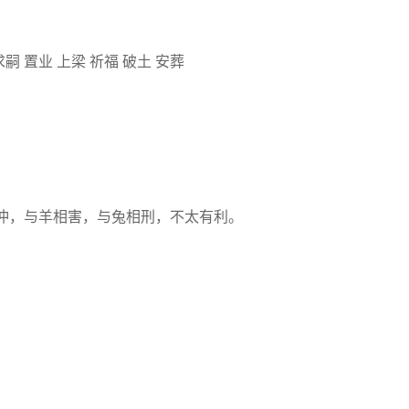
求嗣 置业 上梁 祈福 破土 安葬
冲，与羊相害，与兔相刑，不太有利。