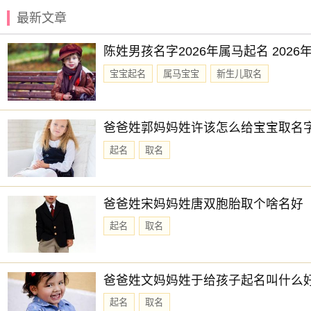
最新文章
六曜，又称孔明六曜星、小六壬，是中国传统历法中的一种注
喜神：西南 月令：戊子 日禄：巳命互禄 癸命进禄
陈姓男孩名字2026年属马起名 202
财神：西南 月名：仲冬 太岁位：东南
宝宝起名
属马宝宝
新生儿取名
易经卦象：山雷颐 推荐吉时：丑，辰，午，未，戌，亥
十二值日：建执位 — 凶：：俗称“小黑道日”。凶。依古籍
爸爸姓郭妈妈姓许该怎么给宝宝取名
当属黑道日。
起名
取名
诗云：
建日相逢造葬凶，癫狂乱舞破家风；行嫁上任出行吉，教牛教
建日可谋本为事，若行葬为再莫富；总计建除平收日，出兵斩
爸爸姓宋妈妈姓唐双胞胎取个啥名好
阴贵神：西北 物候：水泉动 犯太岁：蛇,猪,虎,猴
起名
取名
当日适合拆房
根据该日的黄历信息分析可得，2026年1月2日为黄道日，黄
爸爸姓文妈妈姓于给孩子起名叫什么
2026年1月2日进行拆房的事宜，云玥
取名
网祝您拆房日顺利。
起名
取名