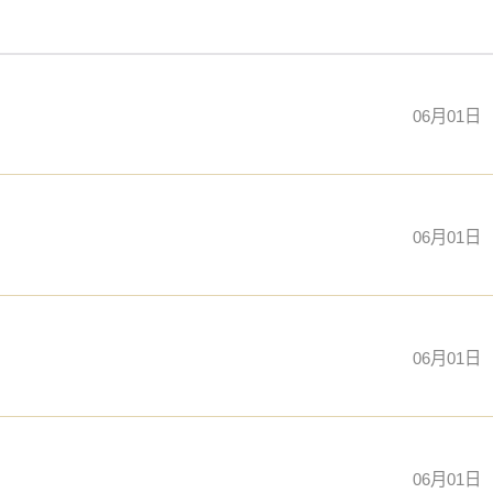
06月01日
一，至高无上，非大富大贵者不能受用，故对于平常百姓来说，
06月01日
06月01日
积极的促进作用，因此2026年1月2日适合拆房，可以选择
06月01日