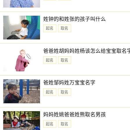
每日五行穿衣指南
【大吉色】绿色、青色、青绿、翠绿
姓钟的和姓张的孩子叫什么
被当日五行生。寓意容易得到贵人的帮助，事事顺心如意。人
起名
取名
【次吉色】黑色、蓝色
与当日五行同。寓意幸运眷顾，做事顺利，有助于合作和谈判
【平平色】黄色、咖色、棕色、褐色、橙黄
爸爸姓胡妈妈姓杨该怎么给宝宝取名
克当日五行。寓意辛勤努力会有回报，只要我们勤奋付出，就
起名
取名
【慎用色】白色、金黄、银色、灰色、米白
生当日五行。寓意消耗过大，易导致精力不济。你需要提醒自
爸姓邹妈姓万宝宝名字
【忌用色】红色、紫色、粉色、橙红
起名
取名
被当日五行克。寓意面临重重困难和阻碍，导致进展缓慢，事
2026年1月2日拆房吉时
妈妈姓姚爸爸姓熊取名男孩
子时(23:00-1:00)，丑时(1:00-3:00)，卯时(5:00-7:00)，午时(11:
2026年1月2日时辰吉凶
起名
取名