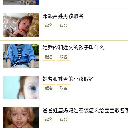
时辰：子时 时间：23:00:00-0:59:59
时柱：戊子 时冲：冲马 吉凶：金匮(吉)
邓跟吕姓男孩取名
吉神：金匮 天官贵人
福星贵人
起名
取名
凶神：无
时辰：丑时 时间：1:00:00-2:59:59
姓乔的和姓文的孩子叫什么
时柱：己丑 时冲：冲羊 吉凶：天德(吉)
起名
取名
吉神：天德 日合
凶神：无
姓曹和姓尹的小孩取名
时辰：寅时 时间：3:00:00-4:59:59
起名
取名
时柱：庚寅 时冲：冲猴 吉凶：白虎(凶)
吉神：日马
爸爸姓唐妈妈姓石该怎么给宝宝取名
凶神：白虎
起名
取名
时辰：卯时 时间：5:00:00-6:59:59