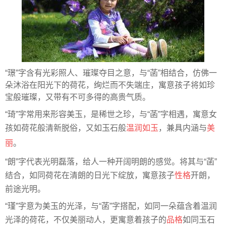
“璟”字含有光彩照人、璀璨夺目之意，与“菡”相结合，仿佛一
朵沐浴在阳光下的荷花，绚烂而不失端庄，寓意孩子将如珍
宝般璀璨，又带有不可多得的高贵气质。
“琦”字常用来形容美玉，是稀世之珍，与“菡”字相遇，寓意女
孩如荷花般清新脱俗，又如玉石般
温润如玉
，兼具内涵与
美
丽
。
“朗”字代表光明磊落，给人一种开阔明朗的感觉。将其与“菡”
结合，如同荷花在清朗的日光下绽放，寓意孩子
性格
开朗，
前途光明。
“瑾”字意为美玉的光泽，与“菡”字搭配，如同一朵蕴含着温润
光泽的荷花，不仅美丽动人，更寓意着孩子的
品格
如同玉石