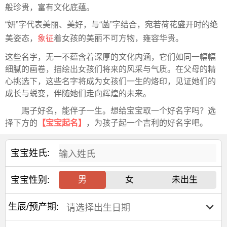
般珍贵，富有文化底蕴。
“妍”字代表美丽、美好，与“菡”字结合，宛若荷花盛开时的绝
美姿态，
象征
着女孩的美丽不可方物，雍容华贵。
这些名字，无一不蕴含着深厚的文化内涵，它们如同一幅幅
细腻的画卷，描绘出女孩们将来的风采与气质。在父母的精
心挑选下，这些名字将成为女孩们一生的烙印，见证她们的
成长与蜕变，伴随她们走向辉煌的未来。
赐子好名，能伴子一生。想给宝宝取一个好名字吗？选
择下方的
【宝宝起名】
，为孩子起一个吉利的好名字吧。
宝宝姓氏:
宝宝性别:
男
女
未出生
生辰/预产期: