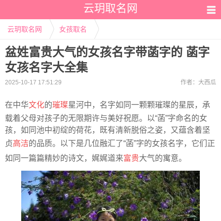
云玥取名网
云玥取名网
女孩取名
盆姓富贵大气的女孩名字带菡字的 菡字
女孩名字大全集
2025-10-17 17:51:29
作者：
大西瓜
在中华
文化
的
璀璨
星河中，名字如同一颗颗璀璨的星辰，承
载着父母对孩子的无限期许与美好祝愿。以“菡”字命名的女
孩，如同池中初绽的荷花，既有清新脱俗之姿，又蕴含着坚
贞
高洁
的品质。以下是几位融汇了“菡”字的女孩名字，它们正
如同一篇篇精妙的诗文，娓娓道来
富贵
大气的寓意。